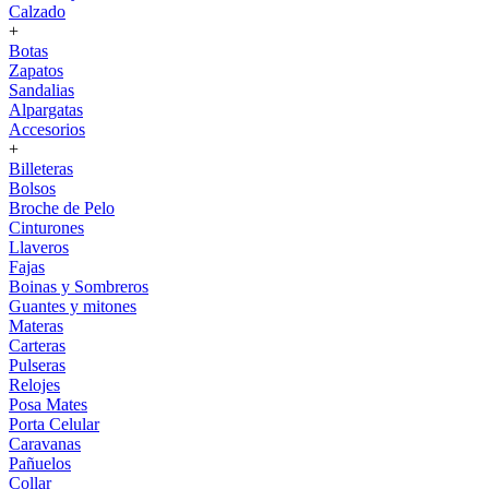
Calzado
+
Botas
Zapatos
Sandalias
Alpargatas
Accesorios
+
Billeteras
Bolsos
Broche de Pelo
Cinturones
Llaveros
Fajas
Boinas y Sombreros
Guantes y mitones
Materas
Carteras
Pulseras
Relojes
Posa Mates
Porta Celular
Caravanas
Pañuelos
Collar