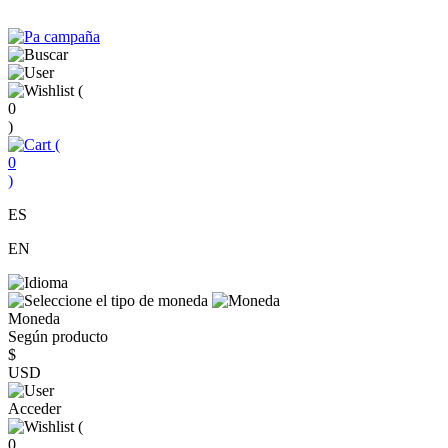
(
0
)
(
0
)
ES
EN
Moneda
Según producto
$
USD
Acceder
(
0