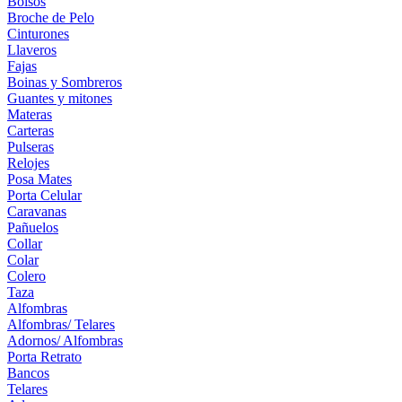
Bolsos
Broche de Pelo
Cinturones
Llaveros
Fajas
Boinas y Sombreros
Guantes y mitones
Materas
Carteras
Pulseras
Relojes
Posa Mates
Porta Celular
Caravanas
Pañuelos
Collar
Colar
Colero
Taza
Alfombras
Alfombras/ Telares
Adornos/ Alfombras
Porta Retrato
Bancos
Telares