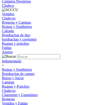
Campera Neopreno
Chaleco
Vestidos
Chalecos
Remeras y Camisas
Boinas y Sombreros
Calzado
Bombachas de lino
bombachas y conjuntos
Ruanas y ponchos
Faldas
Aperos
Indumentaria
+
Boinas y Sombreros
Bombachas de campo
Buzos y Sacos
Camisas
Ruanas y Ponchos
Chalecos
Chaquetas y Gamulanes
Remeras
Vestidos y Faldas