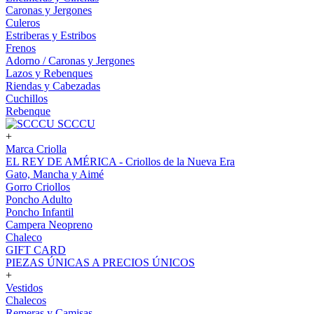
Caronas y Jergones
Culeros
Estriberas y Estribos
Frenos
Adorno / Caronas y Jergones
Lazos y Rebenques
Riendas y Cabezadas
Cuchillos
Rebenque
SCCCU
+
Marca Criolla
EL REY DE AMÉRICA - Criollos de la Nueva Era
Gato, Mancha y Aimé
Gorro Criollos
Poncho Adulto
Poncho Infantil
Campera Neopreno
Chaleco
GIFT CARD
PIEZAS ÚNICAS A PRECIOS ÚNICOS
+
Vestidos
Chalecos
Remeras y Camisas