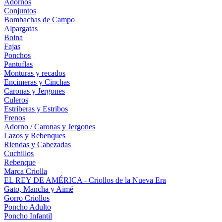
Adornos
Conjuntos
Bombachas de Campo
Alpargatas
Boina
Fajas
Ponchos
Pantuflas
Monturas y recados
Encimeras y Cinchas
Caronas y Jergones
Culeros
Estriberas y Estribos
Frenos
Adorno / Caronas y Jergones
Lazos y Rebenques
Riendas y Cabezadas
Cuchillos
Rebenque
Marca Criolla
EL REY DE AMÉRICA - Criollos de la Nueva Era
Gato, Mancha y Aimé
Gorro Criollos
Poncho Adulto
Poncho Infantil