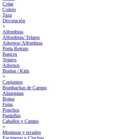
Colar
Colero
Taza
Decoración
+
Alfombras
Alfombras/ Telares
Adornos/ Alfombras
Porta Retrato
Bancos
Telares
Adornos
Botijas / Kids
+
Conjuntos
Bombachas de Campo
Alpargatas
Boina
Fajas
Ponchos
Pantuflas
Caballos y Campo
+
Monturas y recados
Encimeras y Cinchas