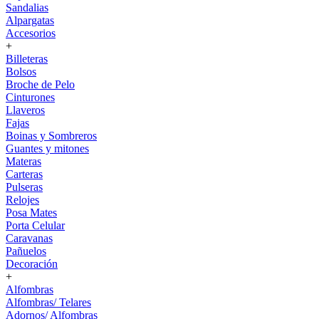
Sandalias
Alpargatas
Accesorios
+
Billeteras
Bolsos
Broche de Pelo
Cinturones
Llaveros
Fajas
Boinas y Sombreros
Guantes y mitones
Materas
Carteras
Pulseras
Relojes
Posa Mates
Porta Celular
Caravanas
Pañuelos
Decoración
+
Alfombras
Alfombras/ Telares
Adornos/ Alfombras