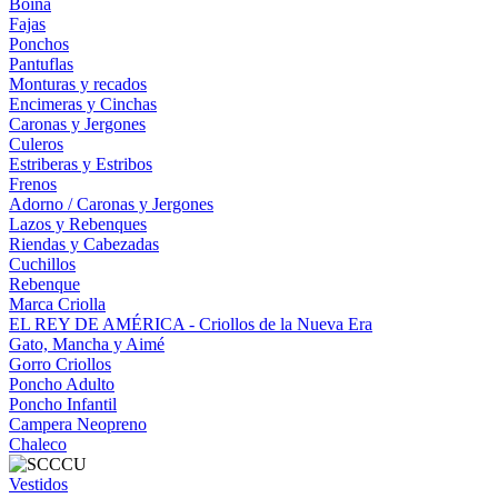
Boina
Fajas
Ponchos
Pantuflas
Monturas y recados
Encimeras y Cinchas
Caronas y Jergones
Culeros
Estriberas y Estribos
Frenos
Adorno / Caronas y Jergones
Lazos y Rebenques
Riendas y Cabezadas
Cuchillos
Rebenque
Marca Criolla
EL REY DE AMÉRICA - Criollos de la Nueva Era
Gato, Mancha y Aimé
Gorro Criollos
Poncho Adulto
Poncho Infantil
Campera Neopreno
Chaleco
Vestidos