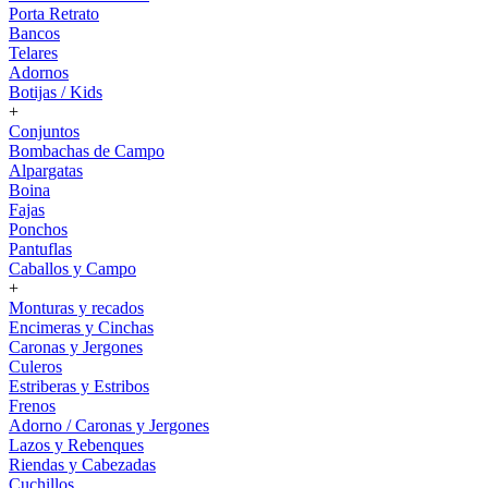
Porta Retrato
Bancos
Telares
Adornos
Botijas / Kids
+
Conjuntos
Bombachas de Campo
Alpargatas
Boina
Fajas
Ponchos
Pantuflas
Caballos y Campo
+
Monturas y recados
Encimeras y Cinchas
Caronas y Jergones
Culeros
Estriberas y Estribos
Frenos
Adorno / Caronas y Jergones
Lazos y Rebenques
Riendas y Cabezadas
Cuchillos