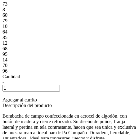
73
8
60
79
10
64
85
12
68
95
14
70
96
Cantidad
-
+
Agregar al carrito
Descripción del producto
Bombacha de campo confeccionada en acrocel de algodón, con
botón de madera y cierre reforzado. Su diseño de puños, franja
lateral y pretina en tela contrastante, hacen que sea unica y exclusiva
de nuestra marca; ideal para ir Pa Campaña. Duradera, heredable,
aguantadora...ideal para travesuras, juegos y disfrute.