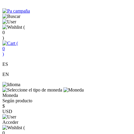
(
0
)
(
0
)
ES
EN
Moneda
Según producto
$
USD
Acceder
(
0