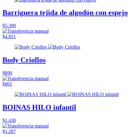
Barriguera tejida de algodón con espejo
$5.390
$4.851
Body Criollos
$890
$801
BOINAS HILO infantil
$1.430
$1.287