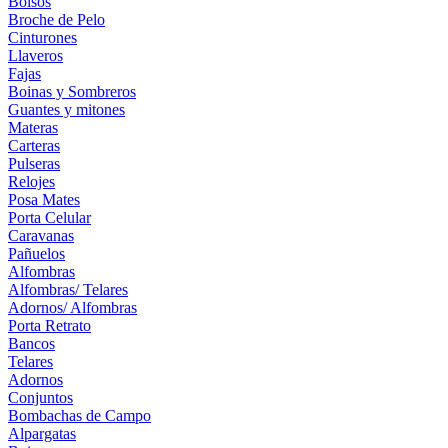
Bolsos
Broche de Pelo
Cinturones
Llaveros
Fajas
Boinas y Sombreros
Guantes y mitones
Materas
Carteras
Pulseras
Relojes
Posa Mates
Porta Celular
Caravanas
Pañuelos
Alfombras
Alfombras/ Telares
Adornos/ Alfombras
Porta Retrato
Bancos
Telares
Adornos
Conjuntos
Bombachas de Campo
Alpargatas