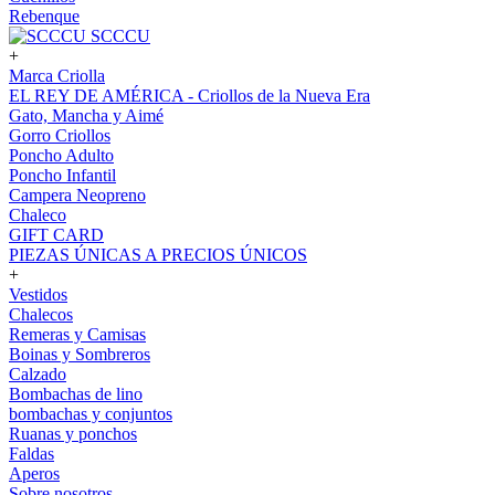
Rebenque
SCCCU
+
Marca Criolla
EL REY DE AMÉRICA - Criollos de la Nueva Era
Gato, Mancha y Aimé
Gorro Criollos
Poncho Adulto
Poncho Infantil
Campera Neopreno
Chaleco
GIFT CARD
PIEZAS ÚNICAS A PRECIOS ÚNICOS
+
Vestidos
Chalecos
Remeras y Camisas
Boinas y Sombreros
Calzado
Bombachas de lino
bombachas y conjuntos
Ruanas y ponchos
Faldas
Aperos
Sobre nosotros