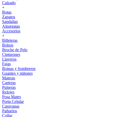
Calzado
+
Botas
Zapatos
Sandalias
Alpargatas
Accesorios
+
Billeteras
Bolsos
Broche de Pelo
Cinturones
Llaveros
Fajas
Boinas y Sombreros
Guantes y mitones
Materas
Carteras
Pulseras
Relojes
Posa Mates
Porta Celular
Caravanas
Pañuelos
Collar