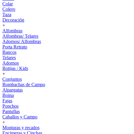
Colar
Colero
Taza
Decoración
+
Alfombras
Alfombras/ Telares
Adornos/ Alfombras
Porta Retrato
Bancos
Telares
Adornos
Botijas / Kids
+
Conjuntos
Bombachas de Campo
Alpargatas
Boina
Fajas
Ponchos
Pantuflas
Caballos y Campo
+
Monturas y recados
Encimeras y Cinchas