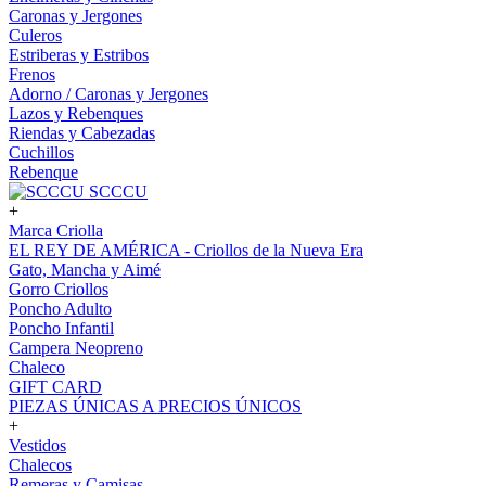
Caronas y Jergones
Culeros
Estriberas y Estribos
Frenos
Adorno / Caronas y Jergones
Lazos y Rebenques
Riendas y Cabezadas
Cuchillos
Rebenque
SCCCU
+
Marca Criolla
EL REY DE AMÉRICA - Criollos de la Nueva Era
Gato, Mancha y Aimé
Gorro Criollos
Poncho Adulto
Poncho Infantil
Campera Neopreno
Chaleco
GIFT CARD
PIEZAS ÚNICAS A PRECIOS ÚNICOS
+
Vestidos
Chalecos
Remeras y Camisas