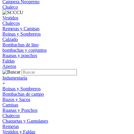
Campera Neopreno
Chaleco
Vestidos
Chalecos
Remeras y Camisas
Boinas y Sombreros
Calzado
Bombachas de lino
bombachas y conjuntos
Ruanas y ponchos
Faldas
Aperos
Indumentaria
+
Boinas y Sombreros
Bombachas de campo
Buzos y Sacos
Camisas
Ruanas y Ponchos
Chalecos
Chaquetas y Gamulanes
Remeras
Vestidos y Faldas