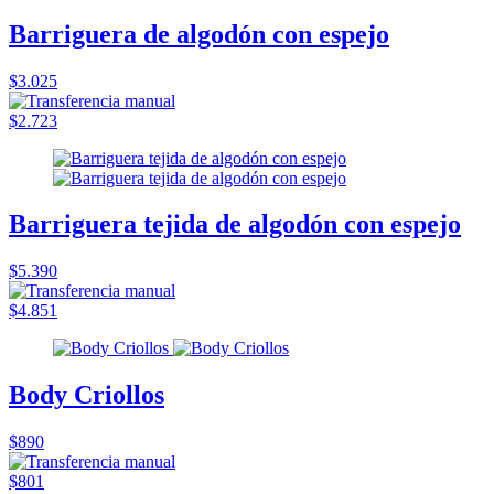
Barriguera de algodón con espejo
$3.025
$2.723
Barriguera tejida de algodón con espejo
$5.390
$4.851
Body Criollos
$890
$801