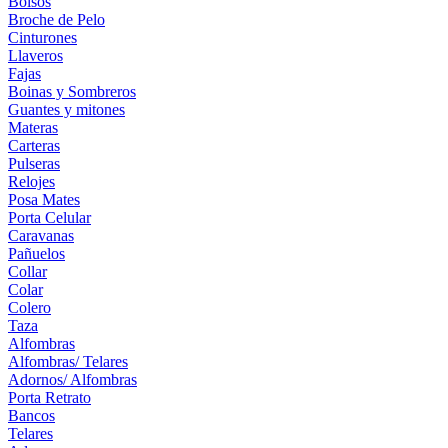
Bolsos
Broche de Pelo
Cinturones
Llaveros
Fajas
Boinas y Sombreros
Guantes y mitones
Materas
Carteras
Pulseras
Relojes
Posa Mates
Porta Celular
Caravanas
Pañuelos
Collar
Colar
Colero
Taza
Alfombras
Alfombras/ Telares
Adornos/ Alfombras
Porta Retrato
Bancos
Telares