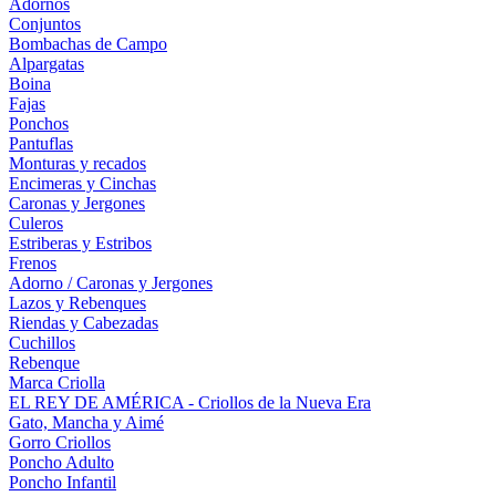
Adornos
Conjuntos
Bombachas de Campo
Alpargatas
Boina
Fajas
Ponchos
Pantuflas
Monturas y recados
Encimeras y Cinchas
Caronas y Jergones
Culeros
Estriberas y Estribos
Frenos
Adorno / Caronas y Jergones
Lazos y Rebenques
Riendas y Cabezadas
Cuchillos
Rebenque
Marca Criolla
EL REY DE AMÉRICA - Criollos de la Nueva Era
Gato, Mancha y Aimé
Gorro Criollos
Poncho Adulto
Poncho Infantil