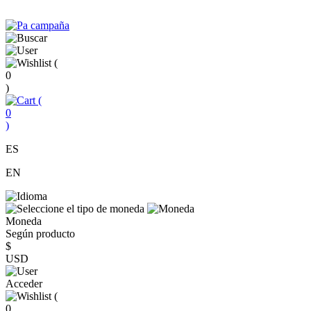
(
0
)
(
0
)
ES
EN
Moneda
Según producto
$
USD
Acceder
(
0