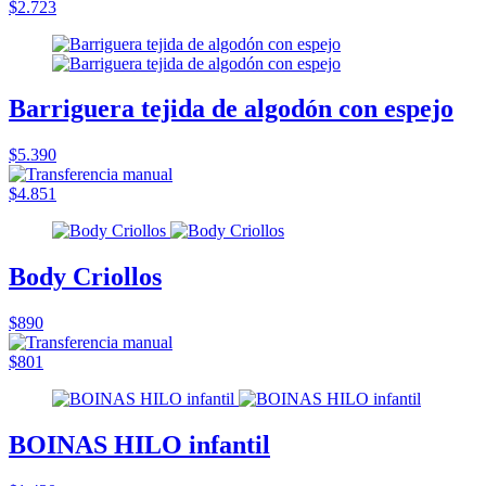
$2.723
Barriguera tejida de algodón con espejo
$5.390
$4.851
Body Criollos
$890
$801
BOINAS HILO infantil