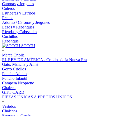
Caronas y Jergones
Culeros
Estriberas y Estribos
Frenos
Adorno / Caronas y Jergones
Lazos y Rebenques
Riendas y Cabezadas
Cuchillos
Rebenque
SCCCU
+
Marca Criolla
EL REY DE AMÉRICA - Criollos de la Nueva Era
Gato, Mancha y Aimé
Gorro Criollos
Poncho Adulto
Poncho Infantil
Campera Neopreno
Chaleco
GIFT CARD
PIEZAS ÚNICAS A PRECIOS ÚNICOS
+
Vestidos
Chalecos
Remeras y Camisas