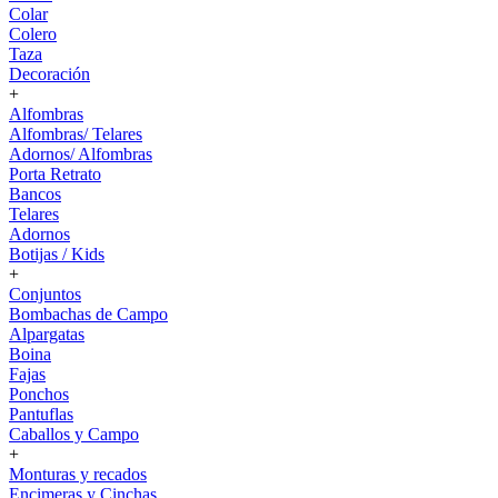
Colar
Colero
Taza
Decoración
+
Alfombras
Alfombras/ Telares
Adornos/ Alfombras
Porta Retrato
Bancos
Telares
Adornos
Botijas / Kids
+
Conjuntos
Bombachas de Campo
Alpargatas
Boina
Fajas
Ponchos
Pantuflas
Caballos y Campo
+
Monturas y recados
Encimeras y Cinchas