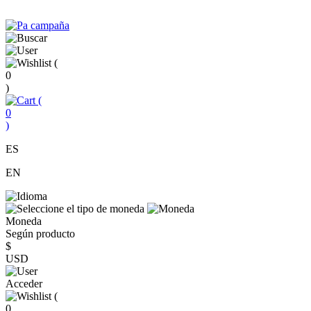
(
0
)
(
0
)
ES
EN
Moneda
Según producto
$
USD
Acceder
(
0