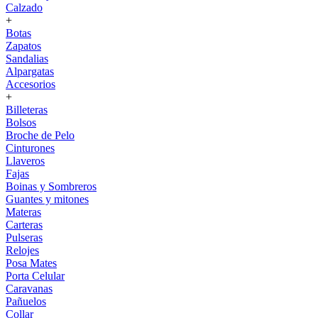
Calzado
+
Botas
Zapatos
Sandalias
Alpargatas
Accesorios
+
Billeteras
Bolsos
Broche de Pelo
Cinturones
Llaveros
Fajas
Boinas y Sombreros
Guantes y mitones
Materas
Carteras
Pulseras
Relojes
Posa Mates
Porta Celular
Caravanas
Pañuelos
Collar