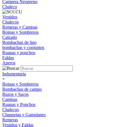
Campera Neopreno
Chaleco
Vestidos
Chalecos
Remeras y Camisas
Boinas y Sombreros
Calzado
Bombachas de lino
bombachas y conjuntos
Ruanas y ponchos
Faldas
Aperos
Indumentaria
+
Boinas y Sombreros
Bombachas de campo
Buzos y Sacos
Camisas
Ruanas y Ponchos
Chalecos
Chaquetas y Gamulanes
Remeras
Vestidos y Faldas