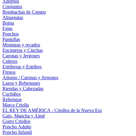
Adornos
Conjuntos
Bombachas de Campo
Alpargatas
Boina
Fajas
Ponchos
Pantuflas
Monturas y recados
Encimeras y Cinchas
Caronas y Jergones
Culeros
Estriberas y Estribos
Frenos
Adorno / Caronas y Jergones
Lazos y Rebenques
Riendas y Cabezadas
Cuchillos
Rebenque
Marca Criolla
EL REY DE AMÉRICA - Criollos de la Nueva Era
Gato, Mancha y Aimé
Gorro Criollos
Poncho Adulto
Poncho Infantil