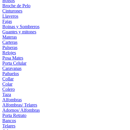
Bolsos
Broche de Pelo
Cinturones
Llaveros
Fajas
Boinas y Sombreros
Guantes y mitones
Materas
Carteras
Pulseras
Relojes
Posa Mates
Porta Celular
Caravanas
Pañuelos
Collar
Colar
Colero
Taza
Alfombras
Alfombras/ Telares
Adornos/ Alfombras
Porta Retrato
Bancos
Telares