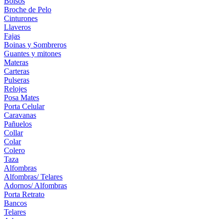
Bolsos
Broche de Pelo
Cinturones
Llaveros
Fajas
Boinas y Sombreros
Guantes y mitones
Materas
Carteras
Pulseras
Relojes
Posa Mates
Porta Celular
Caravanas
Pañuelos
Collar
Colar
Colero
Taza
Alfombras
Alfombras/ Telares
Adornos/ Alfombras
Porta Retrato
Bancos
Telares