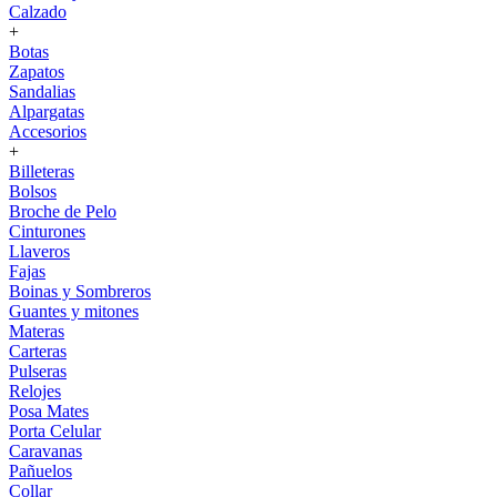
Calzado
+
Botas
Zapatos
Sandalias
Alpargatas
Accesorios
+
Billeteras
Bolsos
Broche de Pelo
Cinturones
Llaveros
Fajas
Boinas y Sombreros
Guantes y mitones
Materas
Carteras
Pulseras
Relojes
Posa Mates
Porta Celular
Caravanas
Pañuelos
Collar