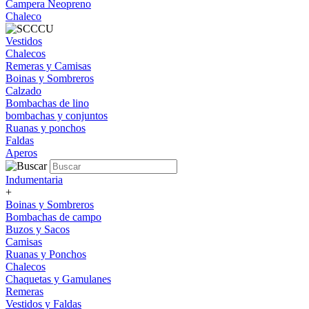
Campera Neopreno
Chaleco
Vestidos
Chalecos
Remeras y Camisas
Boinas y Sombreros
Calzado
Bombachas de lino
bombachas y conjuntos
Ruanas y ponchos
Faldas
Aperos
Indumentaria
+
Boinas y Sombreros
Bombachas de campo
Buzos y Sacos
Camisas
Ruanas y Ponchos
Chalecos
Chaquetas y Gamulanes
Remeras
Vestidos y Faldas