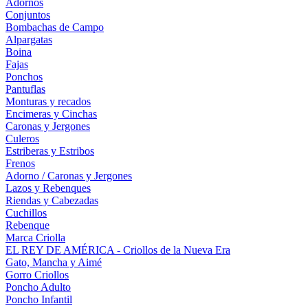
Adornos
Conjuntos
Bombachas de Campo
Alpargatas
Boina
Fajas
Ponchos
Pantuflas
Monturas y recados
Encimeras y Cinchas
Caronas y Jergones
Culeros
Estriberas y Estribos
Frenos
Adorno / Caronas y Jergones
Lazos y Rebenques
Riendas y Cabezadas
Cuchillos
Rebenque
Marca Criolla
EL REY DE AMÉRICA - Criollos de la Nueva Era
Gato, Mancha y Aimé
Gorro Criollos
Poncho Adulto
Poncho Infantil