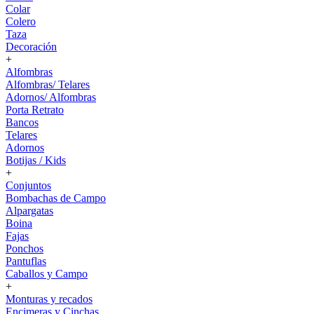
Colar
Colero
Taza
Decoración
+
Alfombras
Alfombras/ Telares
Adornos/ Alfombras
Porta Retrato
Bancos
Telares
Adornos
Botijas / Kids
+
Conjuntos
Bombachas de Campo
Alpargatas
Boina
Fajas
Ponchos
Pantuflas
Caballos y Campo
+
Monturas y recados
Encimeras y Cinchas