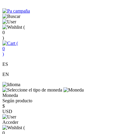
(
0
)
(
0
)
ES
EN
Moneda
Según producto
$
USD
Acceder
(
0