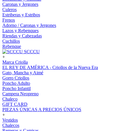
Caronas y Jergones
Culeros
Estriberas y Estribos
Frenos
Adorno / Caronas y Jergones
Lazos y Rebenques
Riendas y Cabezadas
Cuchillos
Rebenque
SCCCU
+
Marca Criolla
EL REY DE AMÉRICA - Criollos de la Nueva Era
Gato, Mancha y Aimé
Gorro Criollos
Poncho Adulto
Poncho Infantil
Campera Neopreno
Chaleco
GIFT CARD
PIEZAS ÚNICAS A PRECIOS ÚNICOS
+
Vestidos
Chalecos
Remeras y Camisas