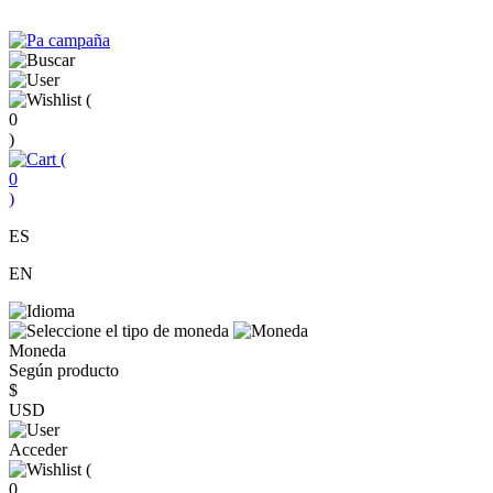
(
0
)
(
0
)
ES
EN
Moneda
Según producto
$
USD
Acceder
(
0