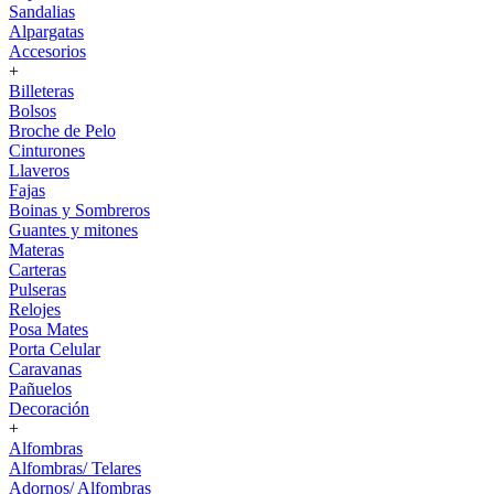
Sandalias
Alpargatas
Accesorios
+
Billeteras
Bolsos
Broche de Pelo
Cinturones
Llaveros
Fajas
Boinas y Sombreros
Guantes y mitones
Materas
Carteras
Pulseras
Relojes
Posa Mates
Porta Celular
Caravanas
Pañuelos
Decoración
+
Alfombras
Alfombras/ Telares
Adornos/ Alfombras