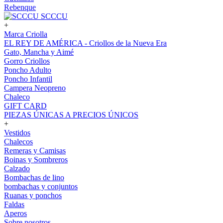
Rebenque
SCCCU
+
Marca Criolla
EL REY DE AMÉRICA - Criollos de la Nueva Era
Gato, Mancha y Aimé
Gorro Criollos
Poncho Adulto
Poncho Infantil
Campera Neopreno
Chaleco
GIFT CARD
PIEZAS ÚNICAS A PRECIOS ÚNICOS
+
Vestidos
Chalecos
Remeras y Camisas
Boinas y Sombreros
Calzado
Bombachas de lino
bombachas y conjuntos
Ruanas y ponchos
Faldas
Aperos
Sobre nosotros