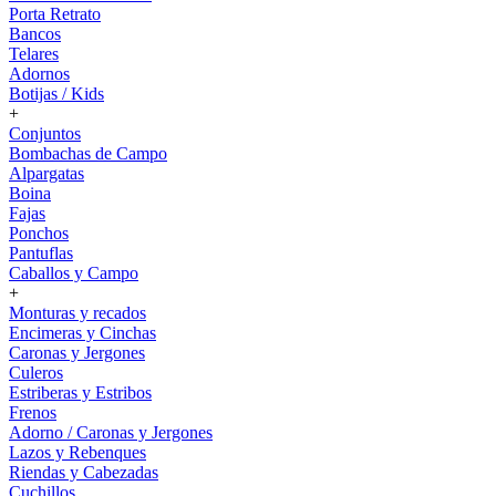
Porta Retrato
Bancos
Telares
Adornos
Botijas / Kids
+
Conjuntos
Bombachas de Campo
Alpargatas
Boina
Fajas
Ponchos
Pantuflas
Caballos y Campo
+
Monturas y recados
Encimeras y Cinchas
Caronas y Jergones
Culeros
Estriberas y Estribos
Frenos
Adorno / Caronas y Jergones
Lazos y Rebenques
Riendas y Cabezadas
Cuchillos