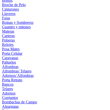
Bolsos
Broche de Pelo
Cinturones
Llaveros
Fajas
Boinas y Sombreros
Guantes y mitones
Materas
Carteras
Pulseras
Relojes
Posa Mates
Porta Celular
Caravanas
Pañuelos
Alfombras
Alfombras/ Telares
Adornos/ Alfombras
Porta Retrato
Bancos
Telares
Adornos
Conjuntos
Bombachas de Campo
Alpargatas