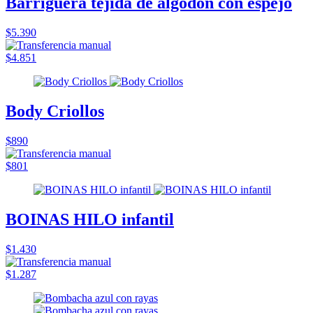
Barriguera tejida de algodón con espejo
$5.390
$4.851
Body Criollos
$890
$801
BOINAS HILO infantil
$1.430
$1.287