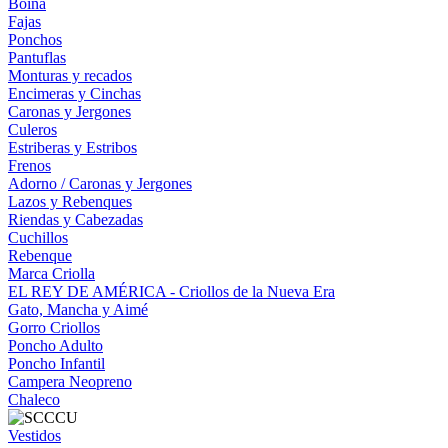
Boina
Fajas
Ponchos
Pantuflas
Monturas y recados
Encimeras y Cinchas
Caronas y Jergones
Culeros
Estriberas y Estribos
Frenos
Adorno / Caronas y Jergones
Lazos y Rebenques
Riendas y Cabezadas
Cuchillos
Rebenque
Marca Criolla
EL REY DE AMÉRICA - Criollos de la Nueva Era
Gato, Mancha y Aimé
Gorro Criollos
Poncho Adulto
Poncho Infantil
Campera Neopreno
Chaleco
Vestidos