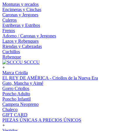
Monturas y recados
Encimeras y Cinchas
Caronas y Jergones
Culeros
Estriberas y Estribos
Frenos
Adorno / Caronas y Jergones
Lazos y Rebenques
Riendas y Cabezadas
Cuchillos
Rebenque
SCCCU
+
Marca Criolla
EL REY DE AMÉRICA - Criollos de la Nueva Era
Gato, Mancha y Aimé
Gorro Criollos
Poncho Adulto
Poncho Infantil
Campera Neopreno
Chaleco
GIFT CARD
PIEZAS ÚNICAS A PRECIOS ÚNICOS
+
Vestidos