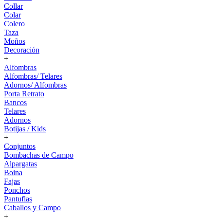
Collar
Colar
Colero
Taza
Moños
Decoración
+
Alfombras
Alfombras/ Telares
Adornos/ Alfombras
Porta Retrato
Bancos
Telares
Adornos
Botijas / Kids
+
Conjuntos
Bombachas de Campo
Alpargatas
Boina
Fajas
Ponchos
Pantuflas
Caballos y Campo
+