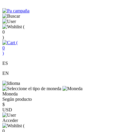
(
0
)
(
0
)
ES
EN
Moneda
Según producto
$
USD
Acceder
(
0