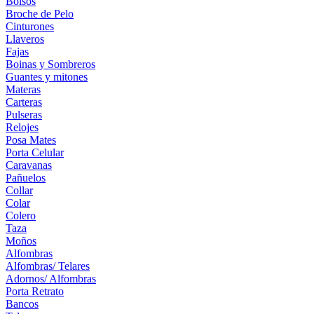
Bolsos
Broche de Pelo
Cinturones
Llaveros
Fajas
Boinas y Sombreros
Guantes y mitones
Materas
Carteras
Pulseras
Relojes
Posa Mates
Porta Celular
Caravanas
Pañuelos
Collar
Colar
Colero
Taza
Moños
Alfombras
Alfombras/ Telares
Adornos/ Alfombras
Porta Retrato
Bancos