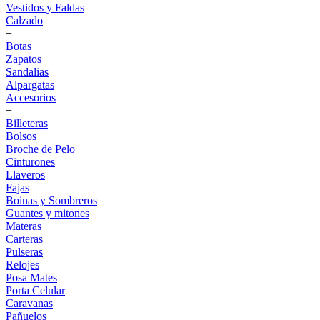
Vestidos y Faldas
Calzado
+
Botas
Zapatos
Sandalias
Alpargatas
Accesorios
+
Billeteras
Bolsos
Broche de Pelo
Cinturones
Llaveros
Fajas
Boinas y Sombreros
Guantes y mitones
Materas
Carteras
Pulseras
Relojes
Posa Mates
Porta Celular
Caravanas
Pañuelos