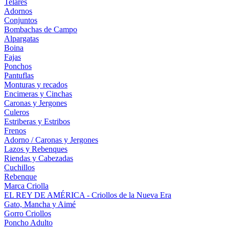
Telares
Adornos
Conjuntos
Bombachas de Campo
Alpargatas
Boina
Fajas
Ponchos
Pantuflas
Monturas y recados
Encimeras y Cinchas
Caronas y Jergones
Culeros
Estriberas y Estribos
Frenos
Adorno / Caronas y Jergones
Lazos y Rebenques
Riendas y Cabezadas
Cuchillos
Rebenque
Marca Criolla
EL REY DE AMÉRICA - Criollos de la Nueva Era
Gato, Mancha y Aimé
Gorro Criollos
Poncho Adulto