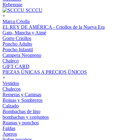
Rebenque
SCCCU
+
Marca Criolla
EL REY DE AMÉRICA - Criollos de la Nueva Era
Gato, Mancha y Aimé
Gorro Criollos
Poncho Adulto
Poncho Infantil
Campera Neopreno
Chaleco
GIFT CARD
PIEZAS ÚNICAS A PRECIOS ÚNICOS
+
Vestidos
Chalecos
Remeras y Camisas
Boinas y Sombreros
Calzado
Bombachas de lino
bombachas y conjuntos
Ruanas y ponchos
Faldas
Aperos
Sobre nosotros