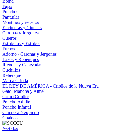
Boina
Fajas
Ponchos
Pantuflas
Monturas y recados
Encimeras y Cinchas
Caronas y Jergones
Culeros
Estriberas y Estribos
Frenos
Adorno / Caronas y Jergones
Lazos y Rebenques
Riendas y Cabezadas
Cuchillos
Rebenque
Marca Criolla
EL REY DE AMÉRICA - Criollos de la Nueva Era
Gato, Mancha y Aimé
Gorro Criollos
Poncho Adulto
Poncho Infantil
Campera Neopreno
Chaleco
Vestidos