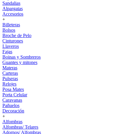
Sandalias
Alpargatas
Accesorios
+
Billeteras
Bolsos
Broche de Pelo
Cinturones
Llaveros
Fajas
Boinas y Sombreros
Guantes y mitones
Materas
Carteras
Pulseras
Relojes
Posa Mates
Porta Celular
Caravanas
Pañuelos
Decoración
+
Alfombras
Alfombras/ Telares
Adornos/ Alfombras