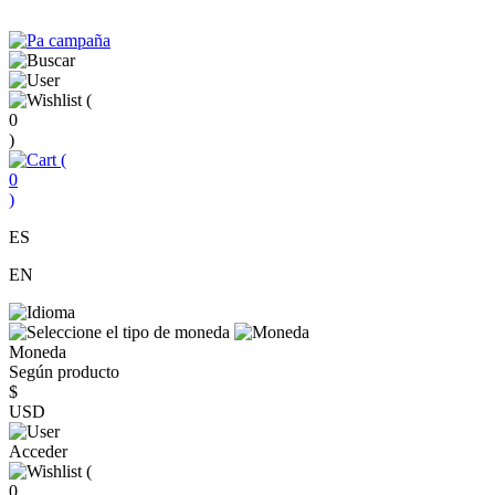
(
0
)
(
0
)
ES
EN
Moneda
Según producto
$
USD
Acceder
(
0