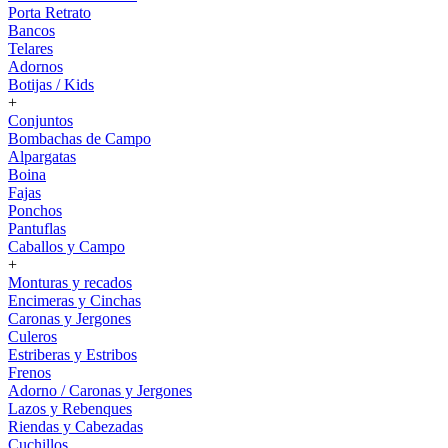
Porta Retrato
Bancos
Telares
Adornos
Botijas / Kids
+
Conjuntos
Bombachas de Campo
Alpargatas
Boina
Fajas
Ponchos
Pantuflas
Caballos y Campo
+
Monturas y recados
Encimeras y Cinchas
Caronas y Jergones
Culeros
Estriberas y Estribos
Frenos
Adorno / Caronas y Jergones
Lazos y Rebenques
Riendas y Cabezadas
Cuchillos