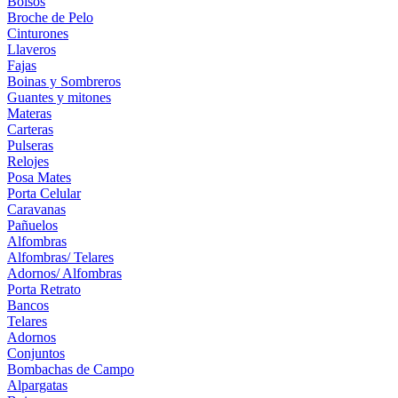
Bolsos
Broche de Pelo
Cinturones
Llaveros
Fajas
Boinas y Sombreros
Guantes y mitones
Materas
Carteras
Pulseras
Relojes
Posa Mates
Porta Celular
Caravanas
Pañuelos
Alfombras
Alfombras/ Telares
Adornos/ Alfombras
Porta Retrato
Bancos
Telares
Adornos
Conjuntos
Bombachas de Campo
Alpargatas