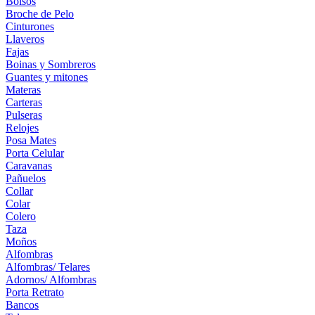
Bolsos
Broche de Pelo
Cinturones
Llaveros
Fajas
Boinas y Sombreros
Guantes y mitones
Materas
Carteras
Pulseras
Relojes
Posa Mates
Porta Celular
Caravanas
Pañuelos
Collar
Colar
Colero
Taza
Moños
Alfombras
Alfombras/ Telares
Adornos/ Alfombras
Porta Retrato
Bancos