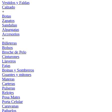
Vestidos y Faldas
Calzado
+
Botas
Zapatos
Sandalias
Alpargatas
Accesorios
+
Billeteras
Bolsos
Broche de Pelo
Cinturones
Llaveros
Fajas
Boinas y Sombreros
Guantes y mitones
Materas
Carteras
Pulseras
Relojes
Posa Mates
Porta Celular
Caravanas
Pañuelos