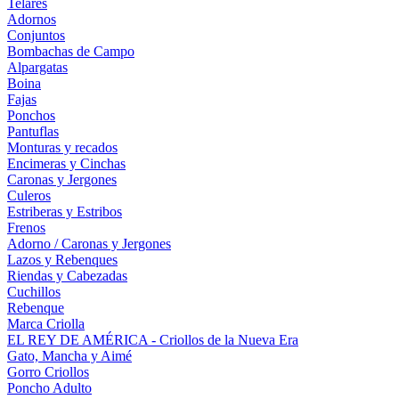
Telares
Adornos
Conjuntos
Bombachas de Campo
Alpargatas
Boina
Fajas
Ponchos
Pantuflas
Monturas y recados
Encimeras y Cinchas
Caronas y Jergones
Culeros
Estriberas y Estribos
Frenos
Adorno / Caronas y Jergones
Lazos y Rebenques
Riendas y Cabezadas
Cuchillos
Rebenque
Marca Criolla
EL REY DE AMÉRICA - Criollos de la Nueva Era
Gato, Mancha y Aimé
Gorro Criollos
Poncho Adulto