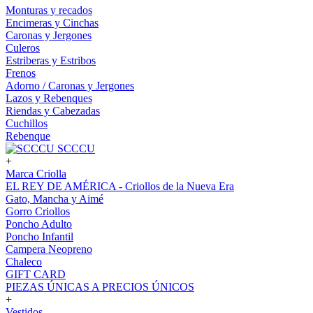
Monturas y recados
Encimeras y Cinchas
Caronas y Jergones
Culeros
Estriberas y Estribos
Frenos
Adorno / Caronas y Jergones
Lazos y Rebenques
Riendas y Cabezadas
Cuchillos
Rebenque
SCCCU
+
Marca Criolla
EL REY DE AMÉRICA - Criollos de la Nueva Era
Gato, Mancha y Aimé
Gorro Criollos
Poncho Adulto
Poncho Infantil
Campera Neopreno
Chaleco
GIFT CARD
PIEZAS ÚNICAS A PRECIOS ÚNICOS
+
Vestidos