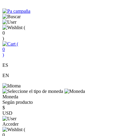
(
0
)
(
0
)
ES
EN
Moneda
Según producto
$
USD
Acceder
(
0