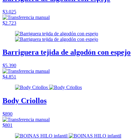
$3.025
$2.723
Barriguera tejida de algodón con espejo
$5.390
$4.851
Body Criollos
$890
$801