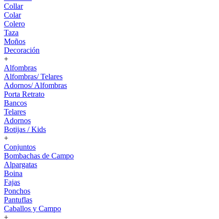
Collar
Colar
Colero
Taza
Moños
Decoración
+
Alfombras
Alfombras/ Telares
Adornos/ Alfombras
Porta Retrato
Bancos
Telares
Adornos
Botijas / Kids
+
Conjuntos
Bombachas de Campo
Alpargatas
Boina
Fajas
Ponchos
Pantuflas
Caballos y Campo
+