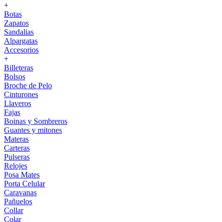
+
Botas
Zapatos
Sandalias
Alpargatas
Accesorios
+
Billeteras
Bolsos
Broche de Pelo
Cinturones
Llaveros
Fajas
Boinas y Sombreros
Guantes y mitones
Materas
Carteras
Pulseras
Relojes
Posa Mates
Porta Celular
Caravanas
Pañuelos
Collar
Colar