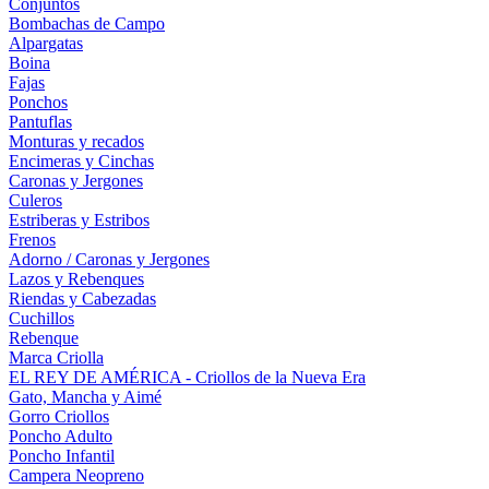
Conjuntos
Bombachas de Campo
Alpargatas
Boina
Fajas
Ponchos
Pantuflas
Monturas y recados
Encimeras y Cinchas
Caronas y Jergones
Culeros
Estriberas y Estribos
Frenos
Adorno / Caronas y Jergones
Lazos y Rebenques
Riendas y Cabezadas
Cuchillos
Rebenque
Marca Criolla
EL REY DE AMÉRICA - Criollos de la Nueva Era
Gato, Mancha y Aimé
Gorro Criollos
Poncho Adulto
Poncho Infantil
Campera Neopreno