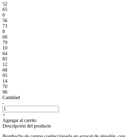
52
65
6
56
73
8
60
79
10
64
85
12
68
95
14
70
96
Cantidad
-
+
Agregar al carrito
Descripción del producto
Bombacha de campo confeccionada en acrocel de algodón, con