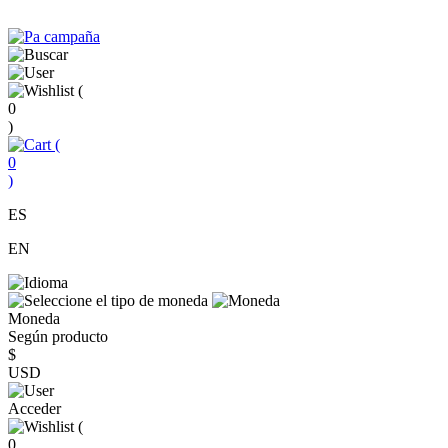
(
0
)
(
0
)
ES
EN
Moneda
Según producto
$
USD
Acceder
(
0