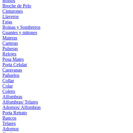
Bolsos
Broche de Pelo
Cinturones
Llaveros
Fajas
Boinas y Sombreros
Guantes y mitones
Materas
Carteras
Pulseras
Relojes
Posa Mates
Porta Celular
Caravanas
Pañuelos
Collar
Colar
Colero
Alfombras
Alfombras/ Telares
Adornos/ Alfombras
Porta Retrato
Bancos
Telares
Adornos