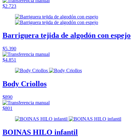
$2.723
Barriguera tejida de algodón con espejo
$5.390
$4.851
Body Criollos
$890
$801
BOINAS HILO infantil