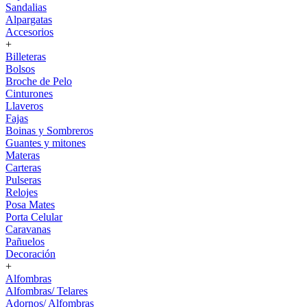
Sandalias
Alpargatas
Accesorios
+
Billeteras
Bolsos
Broche de Pelo
Cinturones
Llaveros
Fajas
Boinas y Sombreros
Guantes y mitones
Materas
Carteras
Pulseras
Relojes
Posa Mates
Porta Celular
Caravanas
Pañuelos
Decoración
+
Alfombras
Alfombras/ Telares
Adornos/ Alfombras