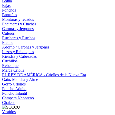
Boina
Fajas
Ponchos
Pantuflas
Monturas y recados
Encimeras y Cinchas
Caronas y Jergones
Culeros
Estriberas y Estribos
Frenos
Adorno / Caronas y Jergones
Lazos y Rebenques
Riendas y Cabezadas
Cuchillos
Rebenque
Marca Criolla
EL REY DE AMÉRICA - Criollos de la Nueva Era
Gato, Mancha y Aimé
Gorro Criollos
Poncho Adulto
Poncho Infantil
Campera Neopreno
Chaleco
Vestidos