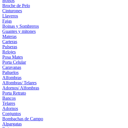
Bolsos
Broche de Pelo
Cinturones
Llaveros
Fajas
Boinas y Sombreros
Guantes y mitones
Materas
Carteras
Pulseras
Relojes
Posa Mates
Porta Celular
Caravanas
Pañuelos
Alfombras
Alfombras/ Telares
Adornos/ Alfombras
Porta Retrato
Bancos
Telares
Adornos
Conjuntos
Bombachas de Campo
Alpargatas