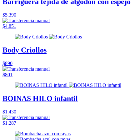
Barriguera tejida de algodón con espejo
$5.390
$4.851
Body Criollos
$890
$801
BOINAS HILO infantil
$1.430
$1.287