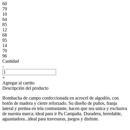
60
79
10
64
85
12
68
95
14
70
96
Cantidad
-
+
Agregar al carrito
Descripción del producto
Bombacha de campo confeccionada en acrocel de algodón, con
botón de madera y cierre reforzado. Su diseño de puños, franja
lateral y pretina en tela contrastante, hacen que sea unica y exclusiva
de nuestra marca; ideal para ir Pa Campaña. Duradera, heredable,
aguantadora...ideal para travesuras, juegos y disfrute.