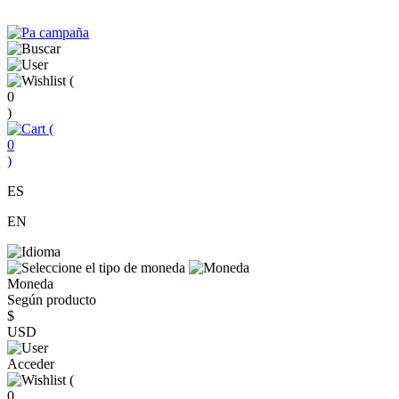
(
0
)
(
0
)
ES
EN
Moneda
Según producto
$
USD
Acceder
(
0