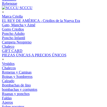
Rebenque
SCCCU
+
Marca Criolla
EL REY DE AMÉRICA - Criollos de la Nueva Era
Gato, Mancha y Aimé
Gorro Criollos
Poncho Adulto
Poncho Infantil
Campera Neopreno
Chaleco
GIFT CARD
PIEZAS ÚNICAS A PRECIOS ÚNICOS
+
Vestidos
Chalecos
Remeras y Camisas
Boinas y Sombreros
Calzado
Bombachas de lino
bombachas y conjuntos
Ruanas y ponchos
Faldas
Aperos
Sobre nosotros