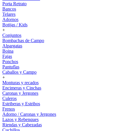
Porta Retrato
Bancos
Telares
Adornos
Botijas / Kids
+
Conjuntos
Bombachas de Campo
Alpargatas
Boina
Fajas
Ponchos
Pantuflas
Caballos y Campo
+
Monturas y recados
Encimeras y Cinchas
Caronas y Jergones
Culeros
Estriberas y Estribos
Frenos
Adorno / Caronas y Jergones
Lazos y Rebenques
Riendas y Cabezadas
Cuchillos