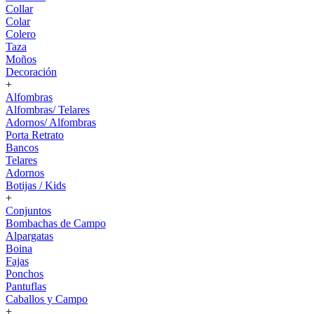
Collar
Colar
Colero
Taza
Moños
Decoración
+
Alfombras
Alfombras/ Telares
Adornos/ Alfombras
Porta Retrato
Bancos
Telares
Adornos
Botijas / Kids
+
Conjuntos
Bombachas de Campo
Alpargatas
Boina
Fajas
Ponchos
Pantuflas
Caballos y Campo
+