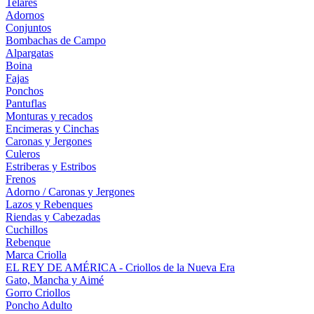
Telares
Adornos
Conjuntos
Bombachas de Campo
Alpargatas
Boina
Fajas
Ponchos
Pantuflas
Monturas y recados
Encimeras y Cinchas
Caronas y Jergones
Culeros
Estriberas y Estribos
Frenos
Adorno / Caronas y Jergones
Lazos y Rebenques
Riendas y Cabezadas
Cuchillos
Rebenque
Marca Criolla
EL REY DE AMÉRICA - Criollos de la Nueva Era
Gato, Mancha y Aimé
Gorro Criollos
Poncho Adulto