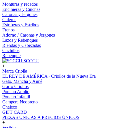
Monturas y recados
Encimeras y Cinchas
Caronas y Jergones
Culeros
Estriberas y Estribos
Frenos
Adorno / Caronas y Jergones
Lazos y Rebenques
Riendas y Cabezadas
Cuchillos
Rebenque
SCCCU
+
Marca Criolla
EL REY DE AMÉRICA - Criollos de la Nueva Era
Gato, Mancha y Aimé
Gorro Criollos
Poncho Adulto
Poncho Infantil
Campera Neopreno
Chaleco
GIFT CARD
PIEZAS ÚNICAS A PRECIOS ÚNICOS
+
Vestidos