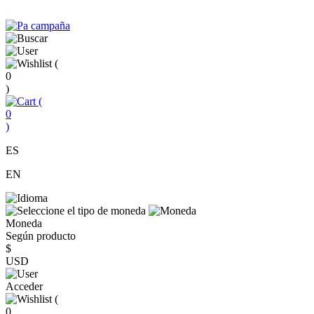
(
0
)
(
0
)
ES
EN
Moneda
Según producto
$
USD
Acceder
(
0