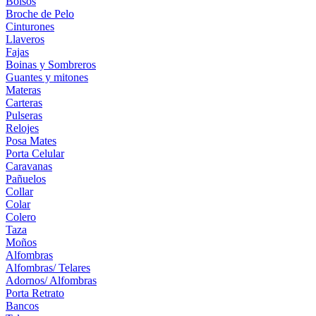
Bolsos
Broche de Pelo
Cinturones
Llaveros
Fajas
Boinas y Sombreros
Guantes y mitones
Materas
Carteras
Pulseras
Relojes
Posa Mates
Porta Celular
Caravanas
Pañuelos
Collar
Colar
Colero
Taza
Moños
Alfombras
Alfombras/ Telares
Adornos/ Alfombras
Porta Retrato
Bancos