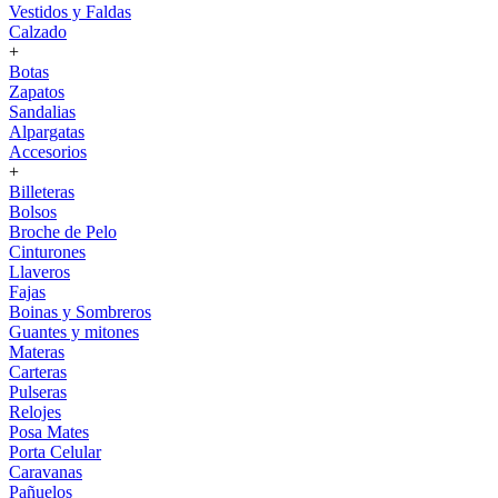
Vestidos y Faldas
Calzado
+
Botas
Zapatos
Sandalias
Alpargatas
Accesorios
+
Billeteras
Bolsos
Broche de Pelo
Cinturones
Llaveros
Fajas
Boinas y Sombreros
Guantes y mitones
Materas
Carteras
Pulseras
Relojes
Posa Mates
Porta Celular
Caravanas
Pañuelos