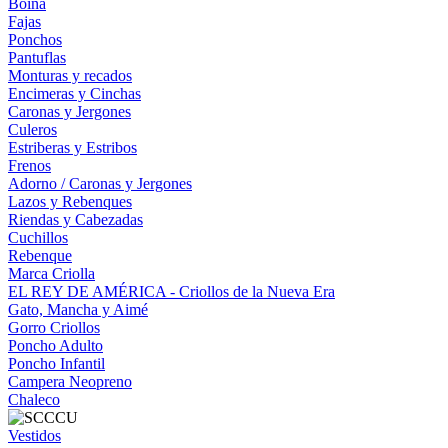
Boina
Fajas
Ponchos
Pantuflas
Monturas y recados
Encimeras y Cinchas
Caronas y Jergones
Culeros
Estriberas y Estribos
Frenos
Adorno / Caronas y Jergones
Lazos y Rebenques
Riendas y Cabezadas
Cuchillos
Rebenque
Marca Criolla
EL REY DE AMÉRICA - Criollos de la Nueva Era
Gato, Mancha y Aimé
Gorro Criollos
Poncho Adulto
Poncho Infantil
Campera Neopreno
Chaleco
Vestidos