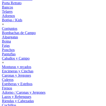
Porta Retrato
Bancos
Telares
Adornos
Botijas / Kids
+
Conjuntos
Bombachas de Campo
Alpargatas
Boina
Fajas
Ponchos
Pantuflas
Caballos y Campo
+
Monturas y recados
Encimeras y Cinchas
Caronas y Jergones
Culeros
Estriberas y Estribos
Frenos
Adorno / Caronas y Jergones
Lazos y Rebenques
Riendas y Cabezadas
Cuchillos