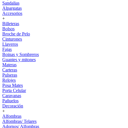
Sandalias
Alpargatas
Accesorios
+
Billeteras
Bolsos
Broche de Pelo
Cinturones
Llaveros
Fajas
Boinas y Sombreros
Guantes y mitones
Materas
Carteras
Pulseras
Relojes
Posa Mates
Porta Celular
Caravanas
Pañuelos
Decoración
+
Alfombras
Alfombras/ Telares
Adornos/ Alfombras