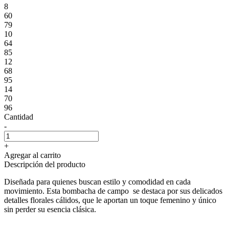
8
60
79
10
64
85
12
68
95
14
70
96
Cantidad
-
+
Agregar al carrito
Descripción del producto
Diseñada para quienes buscan estilo y comodidad en cada
movimiento. Esta bombacha de campo se destaca por sus delicados
detalles florales cálidos, que le aportan un toque femenino y único
sin perder su esencia clásica.