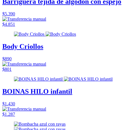
Barriguera tejida de algodón con espejo
$5.390
$4.851
Body Criollos
$890
$801
BOINAS HILO infantil
$1.430
$1.287