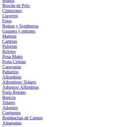
Bolsos
Broche de Pelo
Cinturones
Llaveros
Fajas
Boinas y Sombreros
Guantes y mitones
Materas
Carteras
Pulseras
Relojes
Posa Mates
Porta Celular
Caravanas
Pañuelos
Alfombras
Alfombras/ Telares
Adornos/ Alfombras
Porta Retrato
Bancos
Telares
Adornos
Conjuntos
Bombachas de Campo
Alpargatas