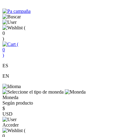
(
0
)
(
0
)
ES
EN
Moneda
Según producto
$
USD
Acceder
(
0