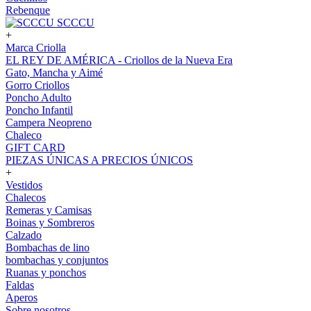
Rebenque
SCCCU
+
Marca Criolla
EL REY DE AMÉRICA - Criollos de la Nueva Era
Gato, Mancha y Aimé
Gorro Criollos
Poncho Adulto
Poncho Infantil
Campera Neopreno
Chaleco
GIFT CARD
PIEZAS ÚNICAS A PRECIOS ÚNICOS
+
Vestidos
Chalecos
Remeras y Camisas
Boinas y Sombreros
Calzado
Bombachas de lino
bombachas y conjuntos
Ruanas y ponchos
Faldas
Aperos
Sobre nosotros