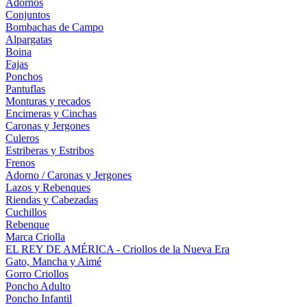
Adornos
Conjuntos
Bombachas de Campo
Alpargatas
Boina
Fajas
Ponchos
Pantuflas
Monturas y recados
Encimeras y Cinchas
Caronas y Jergones
Culeros
Estriberas y Estribos
Frenos
Adorno / Caronas y Jergones
Lazos y Rebenques
Riendas y Cabezadas
Cuchillos
Rebenque
Marca Criolla
EL REY DE AMÉRICA - Criollos de la Nueva Era
Gato, Mancha y Aimé
Gorro Criollos
Poncho Adulto
Poncho Infantil