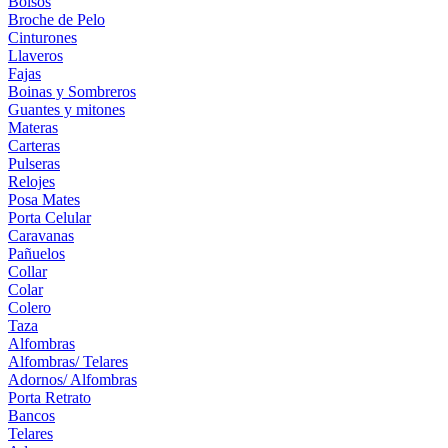
Bolsos
Broche de Pelo
Cinturones
Llaveros
Fajas
Boinas y Sombreros
Guantes y mitones
Materas
Carteras
Pulseras
Relojes
Posa Mates
Porta Celular
Caravanas
Pañuelos
Collar
Colar
Colero
Taza
Alfombras
Alfombras/ Telares
Adornos/ Alfombras
Porta Retrato
Bancos
Telares