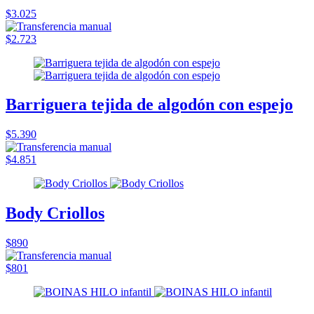
$3.025
$2.723
Barriguera tejida de algodón con espejo
$5.390
$4.851
Body Criollos
$890
$801