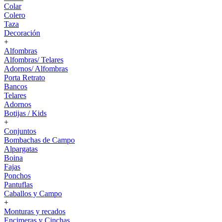
Colar
Colero
Taza
Decoración
+
Alfombras
Alfombras/ Telares
Adornos/ Alfombras
Porta Retrato
Bancos
Telares
Adornos
Botijas / Kids
+
Conjuntos
Bombachas de Campo
Alpargatas
Boina
Fajas
Ponchos
Pantuflas
Caballos y Campo
+
Monturas y recados
Encimeras y Cinchas