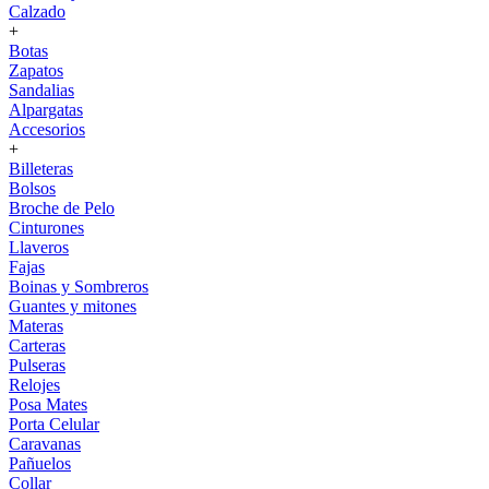
Calzado
+
Botas
Zapatos
Sandalias
Alpargatas
Accesorios
+
Billeteras
Bolsos
Broche de Pelo
Cinturones
Llaveros
Fajas
Boinas y Sombreros
Guantes y mitones
Materas
Carteras
Pulseras
Relojes
Posa Mates
Porta Celular
Caravanas
Pañuelos
Collar