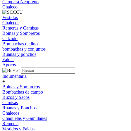
Campera Neopreno
Chaleco
Vestidos
Chalecos
Remeras y Camisas
Boinas y Sombreros
Calzado
Bombachas de lino
bombachas y conjuntos
Ruanas y ponchos
Faldas
Aperos
Indumentaria
+
Boinas y Sombreros
Bombachas de campo
Buzos y Sacos
Camisas
Ruanas y Ponchos
Chalecos
Chaquetas y Gamulanes
Remeras
Vestidos y Faldas