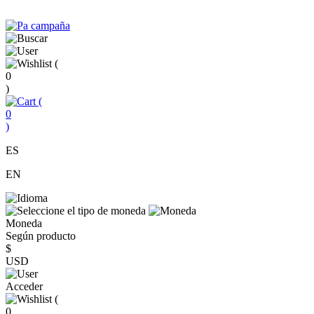
(
0
)
(
0
)
ES
EN
Moneda
Según producto
$
USD
Acceder
(
0