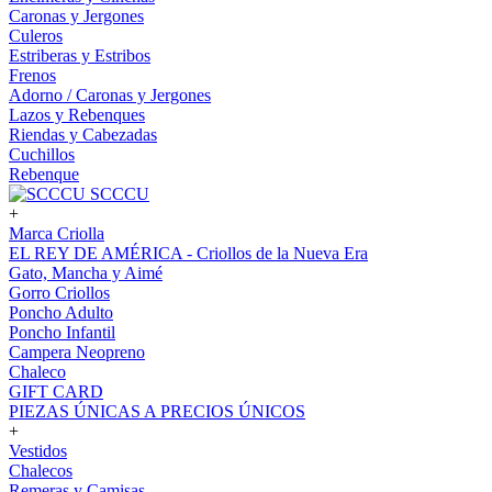
Caronas y Jergones
Culeros
Estriberas y Estribos
Frenos
Adorno / Caronas y Jergones
Lazos y Rebenques
Riendas y Cabezadas
Cuchillos
Rebenque
SCCCU
+
Marca Criolla
EL REY DE AMÉRICA - Criollos de la Nueva Era
Gato, Mancha y Aimé
Gorro Criollos
Poncho Adulto
Poncho Infantil
Campera Neopreno
Chaleco
GIFT CARD
PIEZAS ÚNICAS A PRECIOS ÚNICOS
+
Vestidos
Chalecos
Remeras y Camisas