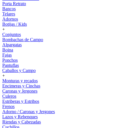
Porta Retrato
Bancos
Telares
Adornos
Botijas / Kids
+
Conjuntos
Bombachas de Campo
Alpargatas
Boina
Fajas
Ponchos
Pantuflas
Caballos y Campo
+
Monturas y recados
Encimeras y Cinchas
Caronas y Jergones
Culeros
Estriberas y Estribos
Frenos
Adorno / Caronas y Jergones
Lazos y Rebenques
Riendas y Cabezadas
Cuchillos