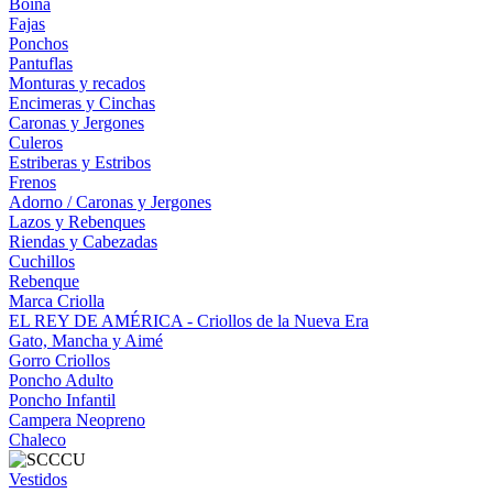
Boina
Fajas
Ponchos
Pantuflas
Monturas y recados
Encimeras y Cinchas
Caronas y Jergones
Culeros
Estriberas y Estribos
Frenos
Adorno / Caronas y Jergones
Lazos y Rebenques
Riendas y Cabezadas
Cuchillos
Rebenque
Marca Criolla
EL REY DE AMÉRICA - Criollos de la Nueva Era
Gato, Mancha y Aimé
Gorro Criollos
Poncho Adulto
Poncho Infantil
Campera Neopreno
Chaleco
Vestidos