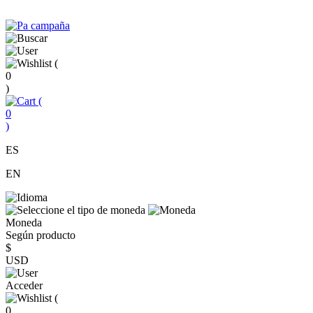
(
0
)
(
0
)
ES
EN
Moneda
Según producto
$
USD
Acceder
(
0