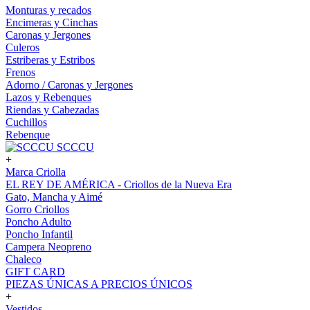
Monturas y recados
Encimeras y Cinchas
Caronas y Jergones
Culeros
Estriberas y Estribos
Frenos
Adorno / Caronas y Jergones
Lazos y Rebenques
Riendas y Cabezadas
Cuchillos
Rebenque
SCCCU
+
Marca Criolla
EL REY DE AMÉRICA - Criollos de la Nueva Era
Gato, Mancha y Aimé
Gorro Criollos
Poncho Adulto
Poncho Infantil
Campera Neopreno
Chaleco
GIFT CARD
PIEZAS ÚNICAS A PRECIOS ÚNICOS
+
Vestidos