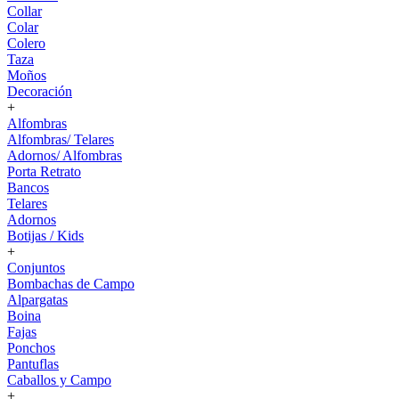
Collar
Colar
Colero
Taza
Moños
Decoración
+
Alfombras
Alfombras/ Telares
Adornos/ Alfombras
Porta Retrato
Bancos
Telares
Adornos
Botijas / Kids
+
Conjuntos
Bombachas de Campo
Alpargatas
Boina
Fajas
Ponchos
Pantuflas
Caballos y Campo
+