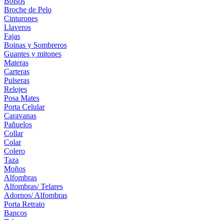
Bolsos
Broche de Pelo
Cinturones
Llaveros
Fajas
Boinas y Sombreros
Guantes y mitones
Materas
Carteras
Pulseras
Relojes
Posa Mates
Porta Celular
Caravanas
Pañuelos
Collar
Colar
Colero
Taza
Moños
Alfombras
Alfombras/ Telares
Adornos/ Alfombras
Porta Retrato
Bancos