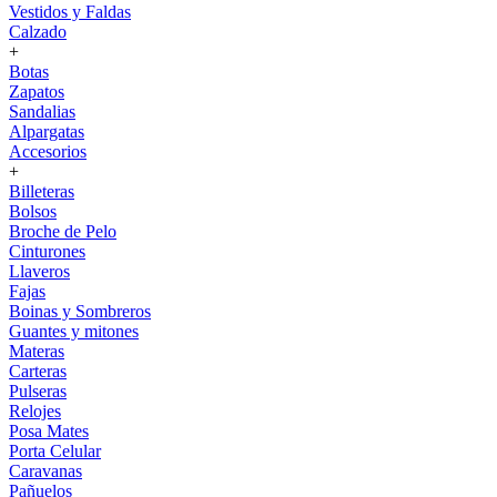
Vestidos y Faldas
Calzado
+
Botas
Zapatos
Sandalias
Alpargatas
Accesorios
+
Billeteras
Bolsos
Broche de Pelo
Cinturones
Llaveros
Fajas
Boinas y Sombreros
Guantes y mitones
Materas
Carteras
Pulseras
Relojes
Posa Mates
Porta Celular
Caravanas
Pañuelos