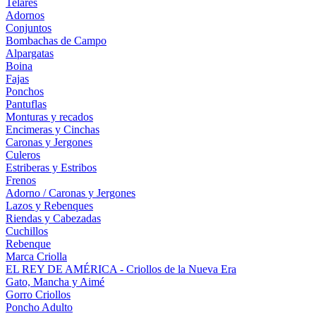
Telares
Adornos
Conjuntos
Bombachas de Campo
Alpargatas
Boina
Fajas
Ponchos
Pantuflas
Monturas y recados
Encimeras y Cinchas
Caronas y Jergones
Culeros
Estriberas y Estribos
Frenos
Adorno / Caronas y Jergones
Lazos y Rebenques
Riendas y Cabezadas
Cuchillos
Rebenque
Marca Criolla
EL REY DE AMÉRICA - Criollos de la Nueva Era
Gato, Mancha y Aimé
Gorro Criollos
Poncho Adulto