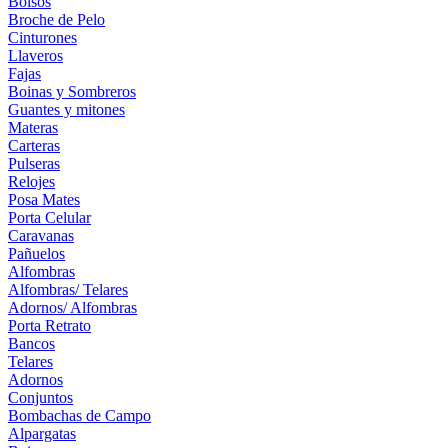
Bolsos
Broche de Pelo
Cinturones
Llaveros
Fajas
Boinas y Sombreros
Guantes y mitones
Materas
Carteras
Pulseras
Relojes
Posa Mates
Porta Celular
Caravanas
Pañuelos
Alfombras
Alfombras/ Telares
Adornos/ Alfombras
Porta Retrato
Bancos
Telares
Adornos
Conjuntos
Bombachas de Campo
Alpargatas