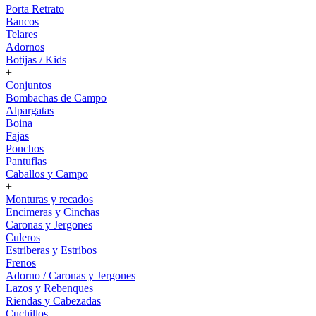
Porta Retrato
Bancos
Telares
Adornos
Botijas / Kids
+
Conjuntos
Bombachas de Campo
Alpargatas
Boina
Fajas
Ponchos
Pantuflas
Caballos y Campo
+
Monturas y recados
Encimeras y Cinchas
Caronas y Jergones
Culeros
Estriberas y Estribos
Frenos
Adorno / Caronas y Jergones
Lazos y Rebenques
Riendas y Cabezadas
Cuchillos