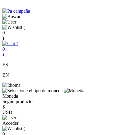
(
0
)
(
0
)
ES
EN
Moneda
Según producto
$
USD
Acceder
(
0