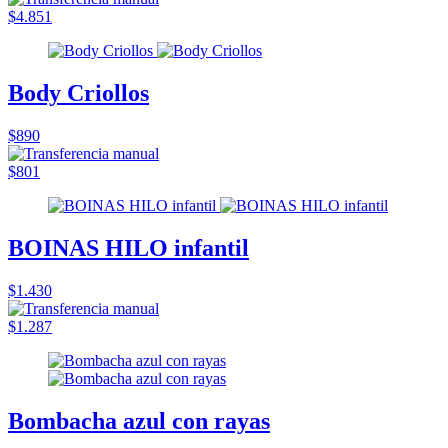
$4.851
Body Criollos
$890
$801
BOINAS HILO infantil
$1.430
$1.287
Bombacha azul con rayas