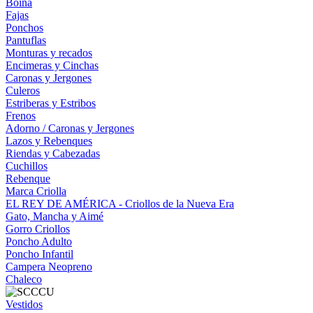
Boina
Fajas
Ponchos
Pantuflas
Monturas y recados
Encimeras y Cinchas
Caronas y Jergones
Culeros
Estriberas y Estribos
Frenos
Adorno / Caronas y Jergones
Lazos y Rebenques
Riendas y Cabezadas
Cuchillos
Rebenque
Marca Criolla
EL REY DE AMÉRICA - Criollos de la Nueva Era
Gato, Mancha y Aimé
Gorro Criollos
Poncho Adulto
Poncho Infantil
Campera Neopreno
Chaleco
Vestidos