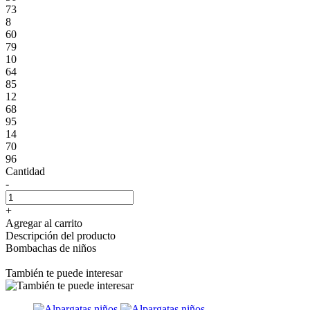
73
8
60
79
10
64
85
12
68
95
14
70
96
Cantidad
-
+
Agregar al carrito
Descripción del producto
Bombachas de niños
También te puede interesar