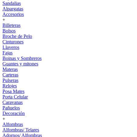
Sandalias
Alpargatas
Accesorios
+
Billeteras
Bolsos
Broche de Pelo
Cinturones
Llaveros
Fajas
Boinas y Sombreros
Guantes y mitones
Materas
Carteras
Pulseras
Relojes
Posa Mates
Porta Celular
Caravanas
Pañuelos
Decoración
+
Alfombras
Alfombras/ Telares
Adornos/ Alfombras