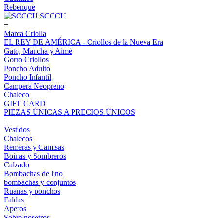
Rebenque
SCCCU
+
Marca Criolla
EL REY DE AMÉRICA - Criollos de la Nueva Era
Gato, Mancha y Aimé
Gorro Criollos
Poncho Adulto
Poncho Infantil
Campera Neopreno
Chaleco
GIFT CARD
PIEZAS ÚNICAS A PRECIOS ÚNICOS
+
Vestidos
Chalecos
Remeras y Camisas
Boinas y Sombreros
Calzado
Bombachas de lino
bombachas y conjuntos
Ruanas y ponchos
Faldas
Aperos
Sobre nosotros