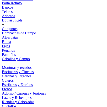
Porta Retrato
Bancos
Telares
Adornos
Botijas / Kids
+
Conjuntos
Bombachas de Campo
Alpargatas
Boina
Fajas
Ponchos
Pantuflas
Caballos y Campo
+
Monturas y recados
Encimeras y Cinchas
Caronas y Jergones
Culeros
Estriberas y Estribos
Frenos
Adorno / Caronas y Jergones
Lazos y Rebenques
Riendas y Cabezadas
Cuchillos