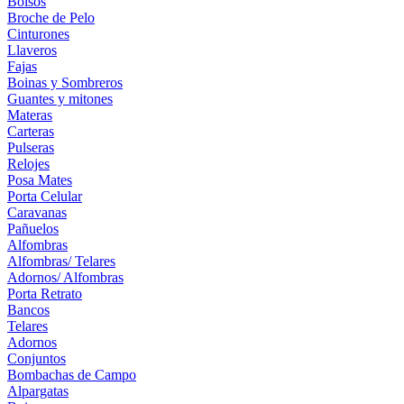
Bolsos
Broche de Pelo
Cinturones
Llaveros
Fajas
Boinas y Sombreros
Guantes y mitones
Materas
Carteras
Pulseras
Relojes
Posa Mates
Porta Celular
Caravanas
Pañuelos
Alfombras
Alfombras/ Telares
Adornos/ Alfombras
Porta Retrato
Bancos
Telares
Adornos
Conjuntos
Bombachas de Campo
Alpargatas