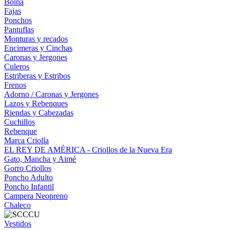
Boina
Fajas
Ponchos
Pantuflas
Monturas y recados
Encimeras y Cinchas
Caronas y Jergones
Culeros
Estriberas y Estribos
Frenos
Adorno / Caronas y Jergones
Lazos y Rebenques
Riendas y Cabezadas
Cuchillos
Rebenque
Marca Criolla
EL REY DE AMÉRICA - Criollos de la Nueva Era
Gato, Mancha y Aimé
Gorro Criollos
Poncho Adulto
Poncho Infantil
Campera Neopreno
Chaleco
Vestidos