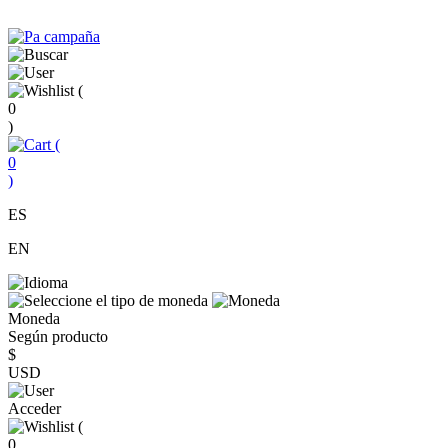
(
0
)
(
0
)
ES
EN
Moneda
Según producto
$
USD
Acceder
(
0