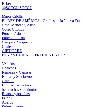
Rebenque
SCCCU
+
Marca Criolla
EL REY DE AMÉRICA - Criollos de la Nueva Era
Gato, Mancha y Aimé
Gorro Criollos
Poncho Adulto
Poncho Infantil
Campera Neopreno
Chaleco
GIFT CARD
PIEZAS ÚNICAS A PRECIOS ÚNICOS
+
Vestidos
Chalecos
Remeras y Camisas
Boinas y Sombreros
Calzado
Bombachas de lino
bombachas y conjuntos
Ruanas y ponchos
Faldas
Aperos
Sobre nosotros