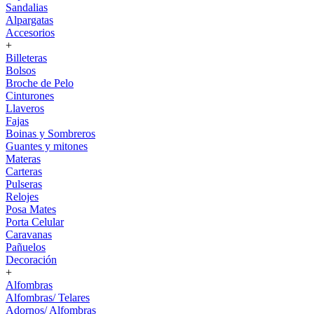
Sandalias
Alpargatas
Accesorios
+
Billeteras
Bolsos
Broche de Pelo
Cinturones
Llaveros
Fajas
Boinas y Sombreros
Guantes y mitones
Materas
Carteras
Pulseras
Relojes
Posa Mates
Porta Celular
Caravanas
Pañuelos
Decoración
+
Alfombras
Alfombras/ Telares
Adornos/ Alfombras