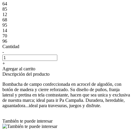
64
85
12
68
95
14
70
96
Cantidad
-
+
Agregar al carrito
Descripción del producto
Bombacha de campo confeccionada en acrocel de algodón, con
botón de madera y cierre reforzado. Su diseño de puños, franja
lateral y pretina en tela contrastante, hacen que sea unica y exclusiva
de nuestra marca; ideal para ir Pa Campaña. Duradera, heredable,
aguantadora...ideal para travesuras, juegos y disfrute.
También te puede interesar