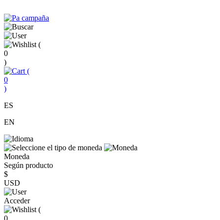
(
0
)
(
0
)
ES
EN
Moneda
Según producto
$
USD
Acceder
(
0