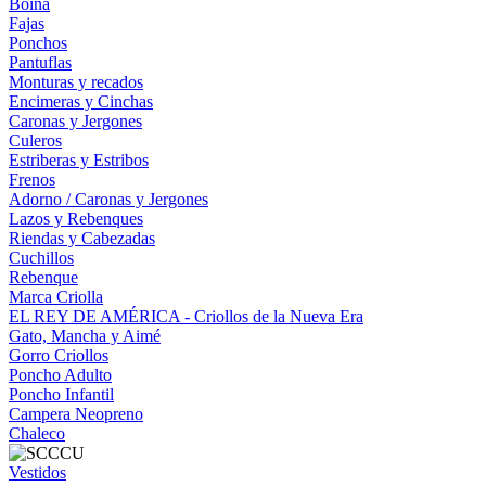
Boina
Fajas
Ponchos
Pantuflas
Monturas y recados
Encimeras y Cinchas
Caronas y Jergones
Culeros
Estriberas y Estribos
Frenos
Adorno / Caronas y Jergones
Lazos y Rebenques
Riendas y Cabezadas
Cuchillos
Rebenque
Marca Criolla
EL REY DE AMÉRICA - Criollos de la Nueva Era
Gato, Mancha y Aimé
Gorro Criollos
Poncho Adulto
Poncho Infantil
Campera Neopreno
Chaleco
Vestidos