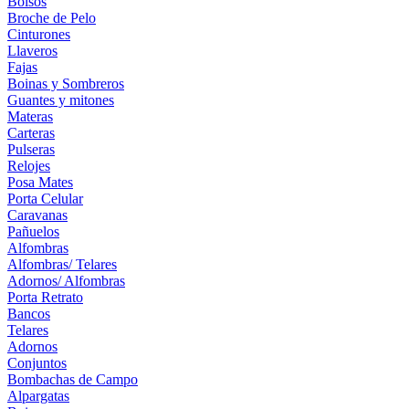
Bolsos
Broche de Pelo
Cinturones
Llaveros
Fajas
Boinas y Sombreros
Guantes y mitones
Materas
Carteras
Pulseras
Relojes
Posa Mates
Porta Celular
Caravanas
Pañuelos
Alfombras
Alfombras/ Telares
Adornos/ Alfombras
Porta Retrato
Bancos
Telares
Adornos
Conjuntos
Bombachas de Campo
Alpargatas