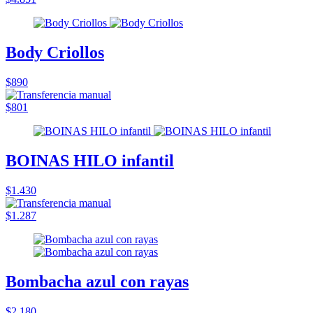
Body Criollos
$890
$801
BOINAS HILO infantil
$1.430
$1.287
Bombacha azul con rayas
$2.180