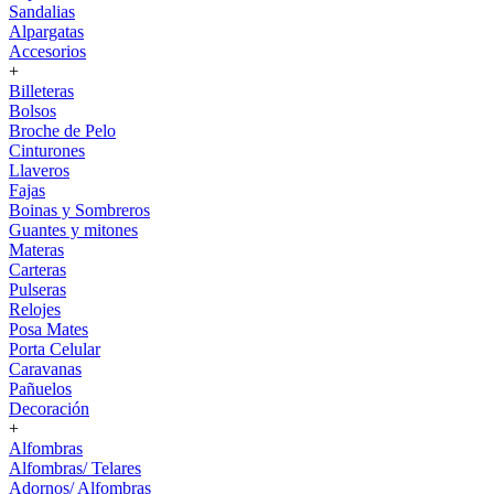
Sandalias
Alpargatas
Accesorios
+
Billeteras
Bolsos
Broche de Pelo
Cinturones
Llaveros
Fajas
Boinas y Sombreros
Guantes y mitones
Materas
Carteras
Pulseras
Relojes
Posa Mates
Porta Celular
Caravanas
Pañuelos
Decoración
+
Alfombras
Alfombras/ Telares
Adornos/ Alfombras