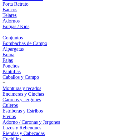
Porta Retrato
Bancos
Telares
Adornos
Botijas / Kids
+
Conjuntos
Bombachas de Campo
Alpargatas
Boina
Fajas
Ponchos
Pantuflas
Caballos y Campo
+
Monturas y recados
Encimeras y Cinchas
Caronas y Jergones
Culeros
Estriberas y Estribos
Frenos
Adorno / Caronas y Jergones
Lazos y Rebenques
Riendas y Cabezadas
Cuchillos