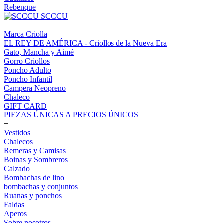
Rebenque
SCCCU
+
Marca Criolla
EL REY DE AMÉRICA - Criollos de la Nueva Era
Gato, Mancha y Aimé
Gorro Criollos
Poncho Adulto
Poncho Infantil
Campera Neopreno
Chaleco
GIFT CARD
PIEZAS ÚNICAS A PRECIOS ÚNICOS
+
Vestidos
Chalecos
Remeras y Camisas
Boinas y Sombreros
Calzado
Bombachas de lino
bombachas y conjuntos
Ruanas y ponchos
Faldas
Aperos
Sobre nosotros