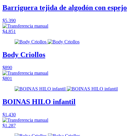
Barriguera tejida de algodón con espejo
$5.390
$4.851
Body Criollos
$890
$801
BOINAS HILO infantil
$1.430
$1.287