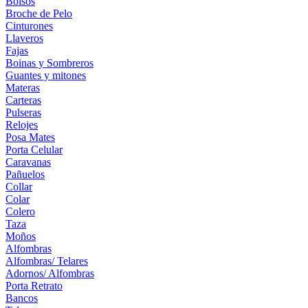
Bolsos
Broche de Pelo
Cinturones
Llaveros
Fajas
Boinas y Sombreros
Guantes y mitones
Materas
Carteras
Pulseras
Relojes
Posa Mates
Porta Celular
Caravanas
Pañuelos
Collar
Colar
Colero
Taza
Moños
Alfombras
Alfombras/ Telares
Adornos/ Alfombras
Porta Retrato
Bancos