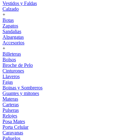
Vestidos y Faldas
Calzado
+
Botas
Zapatos
Sandalias
Alpargatas
Accesorios
+
Billeteras
Bolsos
Broche de Pelo
Cinturones
Llaveros
Fajas
Boinas y Sombreros
Guantes y mitones
Materas
Carteras
Pulseras
Relojes
Posa Mates
Porta Celular
Caravanas
Pañuelos