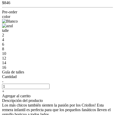
$846
Pre-order
color
talle
2
4
6
8
10
12
14
16
Guía de talles
Cantidad
-
+
Agregar al carrito
Descripción del producto
Los más chicos también sienten la pasión por los Criollos! Esta
remera infantil es perfecta para que los pequeños fanáticos lleven el
orgullo boricua a todos lados.