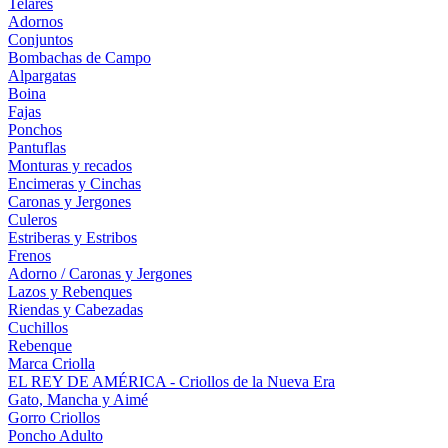
Telares
Adornos
Conjuntos
Bombachas de Campo
Alpargatas
Boina
Fajas
Ponchos
Pantuflas
Monturas y recados
Encimeras y Cinchas
Caronas y Jergones
Culeros
Estriberas y Estribos
Frenos
Adorno / Caronas y Jergones
Lazos y Rebenques
Riendas y Cabezadas
Cuchillos
Rebenque
Marca Criolla
EL REY DE AMÉRICA - Criollos de la Nueva Era
Gato, Mancha y Aimé
Gorro Criollos
Poncho Adulto