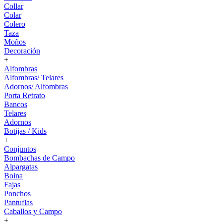
Collar
Colar
Colero
Taza
Moños
Decoración
+
Alfombras
Alfombras/ Telares
Adornos/ Alfombras
Porta Retrato
Bancos
Telares
Adornos
Botijas / Kids
+
Conjuntos
Bombachas de Campo
Alpargatas
Boina
Fajas
Ponchos
Pantuflas
Caballos y Campo
+