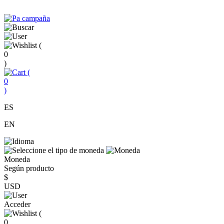
(
0
)
(
0
)
ES
EN
Moneda
Según producto
$
USD
Acceder
(
0