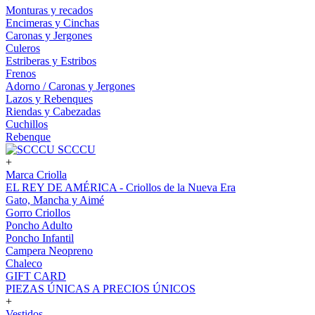
Monturas y recados
Encimeras y Cinchas
Caronas y Jergones
Culeros
Estriberas y Estribos
Frenos
Adorno / Caronas y Jergones
Lazos y Rebenques
Riendas y Cabezadas
Cuchillos
Rebenque
SCCCU
+
Marca Criolla
EL REY DE AMÉRICA - Criollos de la Nueva Era
Gato, Mancha y Aimé
Gorro Criollos
Poncho Adulto
Poncho Infantil
Campera Neopreno
Chaleco
GIFT CARD
PIEZAS ÚNICAS A PRECIOS ÚNICOS
+
Vestidos