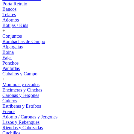
Porta Retrato
Bancos
Telares
Adornos
Botijas / Kids
+
Conjuntos
Bombachas de Campo
Alpargatas
Boina
Fajas
Ponchos
Pantuflas
Caballos y Campo
+
Monturas y recados
Encimeras y Cinchas
Caronas y Jergones
Culeros
Estriberas y Estribos
Frenos
Adorno / Caronas y Jergones
Lazos y Rebenques
Riendas y Cabezadas
Cuchillos