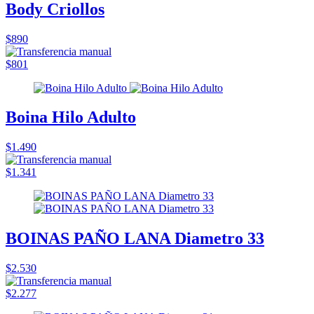
Body Criollos
$890
$801
Boina Hilo Adulto
$1.490
$1.341
BOINAS PAÑO LANA Diametro 33
$2.530
$2.277