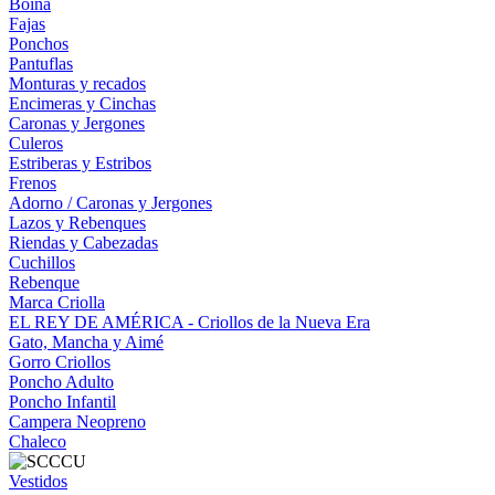
Boina
Fajas
Ponchos
Pantuflas
Monturas y recados
Encimeras y Cinchas
Caronas y Jergones
Culeros
Estriberas y Estribos
Frenos
Adorno / Caronas y Jergones
Lazos y Rebenques
Riendas y Cabezadas
Cuchillos
Rebenque
Marca Criolla
EL REY DE AMÉRICA - Criollos de la Nueva Era
Gato, Mancha y Aimé
Gorro Criollos
Poncho Adulto
Poncho Infantil
Campera Neopreno
Chaleco
Vestidos