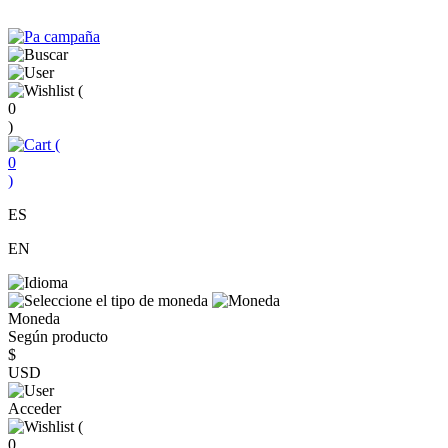
(
0
)
(
0
)
ES
EN
Moneda
Según producto
$
USD
Acceder
(
0