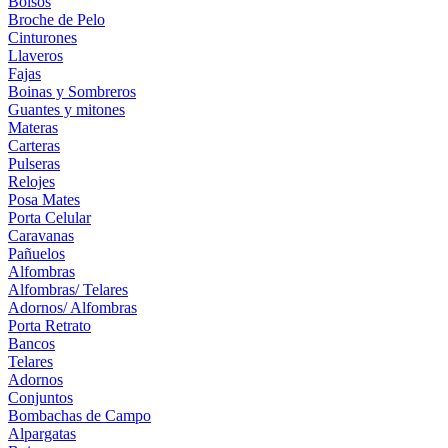
Bolsos
Broche de Pelo
Cinturones
Llaveros
Fajas
Boinas y Sombreros
Guantes y mitones
Materas
Carteras
Pulseras
Relojes
Posa Mates
Porta Celular
Caravanas
Pañuelos
Alfombras
Alfombras/ Telares
Adornos/ Alfombras
Porta Retrato
Bancos
Telares
Adornos
Conjuntos
Bombachas de Campo
Alpargatas