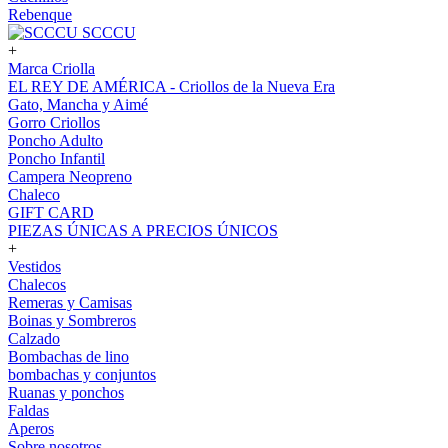
Rebenque
SCCCU
+
Marca Criolla
EL REY DE AMÉRICA - Criollos de la Nueva Era
Gato, Mancha y Aimé
Gorro Criollos
Poncho Adulto
Poncho Infantil
Campera Neopreno
Chaleco
GIFT CARD
PIEZAS ÚNICAS A PRECIOS ÚNICOS
+
Vestidos
Chalecos
Remeras y Camisas
Boinas y Sombreros
Calzado
Bombachas de lino
bombachas y conjuntos
Ruanas y ponchos
Faldas
Aperos
Sobre nosotros