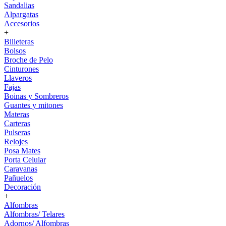
Sandalias
Alpargatas
Accesorios
+
Billeteras
Bolsos
Broche de Pelo
Cinturones
Llaveros
Fajas
Boinas y Sombreros
Guantes y mitones
Materas
Carteras
Pulseras
Relojes
Posa Mates
Porta Celular
Caravanas
Pañuelos
Decoración
+
Alfombras
Alfombras/ Telares
Adornos/ Alfombras