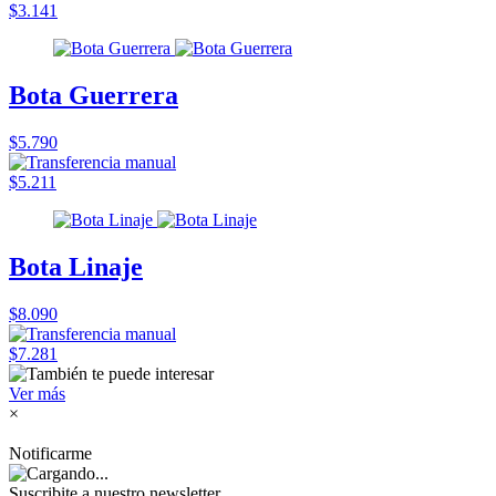
$3.141
Bota Guerrera
$5.790
$5.211
Bota Linaje
$8.090
$7.281
Ver más
×
Notificarme
Suscribite a nuestro
newsletter