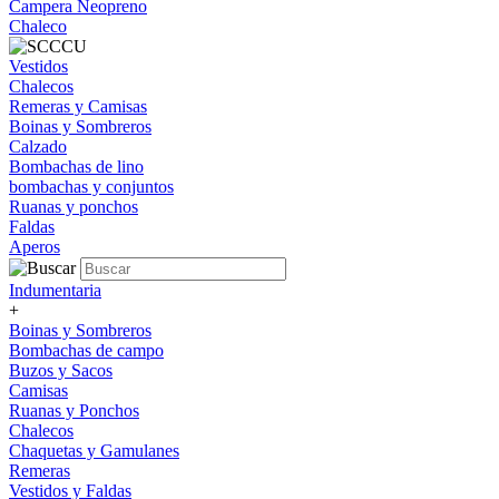
Campera Neopreno
Chaleco
Vestidos
Chalecos
Remeras y Camisas
Boinas y Sombreros
Calzado
Bombachas de lino
bombachas y conjuntos
Ruanas y ponchos
Faldas
Aperos
Indumentaria
+
Boinas y Sombreros
Bombachas de campo
Buzos y Sacos
Camisas
Ruanas y Ponchos
Chalecos
Chaquetas y Gamulanes
Remeras
Vestidos y Faldas