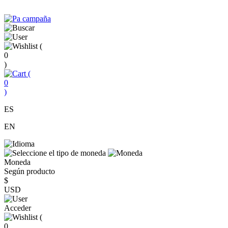
(
0
)
(
0
)
ES
EN
Moneda
Según producto
$
USD
Acceder
(
0