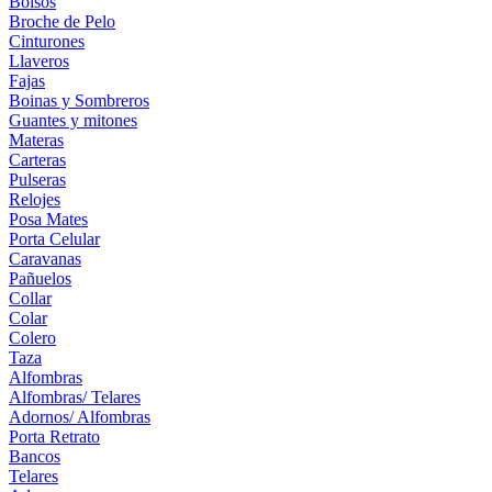
Bolsos
Broche de Pelo
Cinturones
Llaveros
Fajas
Boinas y Sombreros
Guantes y mitones
Materas
Carteras
Pulseras
Relojes
Posa Mates
Porta Celular
Caravanas
Pañuelos
Collar
Colar
Colero
Taza
Alfombras
Alfombras/ Telares
Adornos/ Alfombras
Porta Retrato
Bancos
Telares