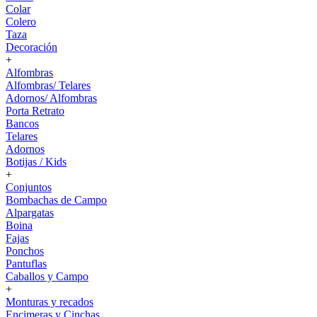
Colar
Colero
Taza
Decoración
+
Alfombras
Alfombras/ Telares
Adornos/ Alfombras
Porta Retrato
Bancos
Telares
Adornos
Botijas / Kids
+
Conjuntos
Bombachas de Campo
Alpargatas
Boina
Fajas
Ponchos
Pantuflas
Caballos y Campo
+
Monturas y recados
Encimeras y Cinchas