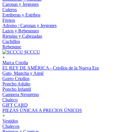
Caronas y Jergones
Culeros
Estriberas y Estribos
Frenos
Adorno / Caronas y Jergones
Lazos y Rebenques
Riendas y Cabezadas
Cuchillos
Rebenque
SCCCU
+
Marca Criolla
EL REY DE AMÉRICA - Criollos de la Nueva Era
Gato, Mancha y Aimé
Gorro Criollos
Poncho Adulto
Poncho Infantil
Campera Neopreno
Chaleco
GIFT CARD
PIEZAS ÚNICAS A PRECIOS ÚNICOS
+
Vestidos
Chalecos
Remeras y Camisas