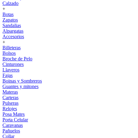
Calzado
+
Botas
Zapatos
Sandalias
Alpargatas
Accesorios
+
Billeteras
Bolsos
Broche de Pelo
Cinturones
Llaveros
Fajas
Boinas y Sombreros
Guantes y mitones
Materas
Carteras
Pulseras
Relojes
Posa Mates
Porta Celular
Caravanas
Pañuelos
Collar