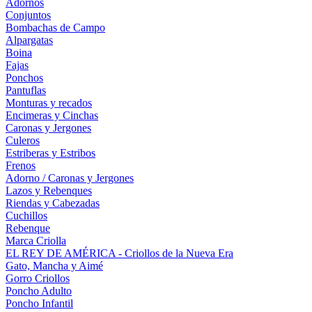
Adornos
Conjuntos
Bombachas de Campo
Alpargatas
Boina
Fajas
Ponchos
Pantuflas
Monturas y recados
Encimeras y Cinchas
Caronas y Jergones
Culeros
Estriberas y Estribos
Frenos
Adorno / Caronas y Jergones
Lazos y Rebenques
Riendas y Cabezadas
Cuchillos
Rebenque
Marca Criolla
EL REY DE AMÉRICA - Criollos de la Nueva Era
Gato, Mancha y Aimé
Gorro Criollos
Poncho Adulto
Poncho Infantil