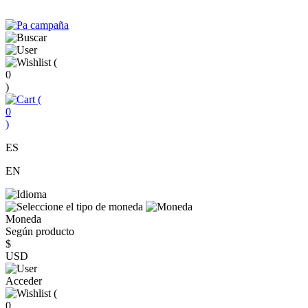
(
0
)
(
0
)
ES
EN
Moneda
Según producto
$
USD
Acceder
(
0