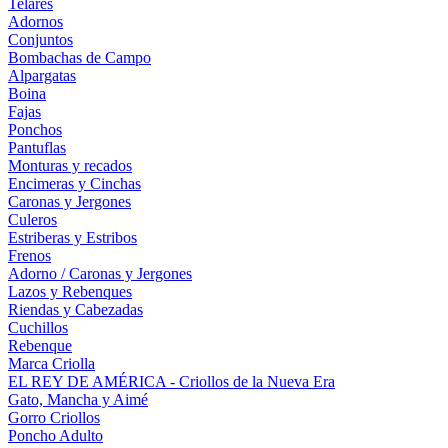
Telares
Adornos
Conjuntos
Bombachas de Campo
Alpargatas
Boina
Fajas
Ponchos
Pantuflas
Monturas y recados
Encimeras y Cinchas
Caronas y Jergones
Culeros
Estriberas y Estribos
Frenos
Adorno / Caronas y Jergones
Lazos y Rebenques
Riendas y Cabezadas
Cuchillos
Rebenque
Marca Criolla
EL REY DE AMÉRICA - Criollos de la Nueva Era
Gato, Mancha y Aimé
Gorro Criollos
Poncho Adulto