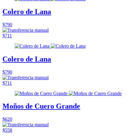
Colero de Lana
$790
$711
Colero de Lana
$790
$711
Moños de Cuero Grande
$620
$558