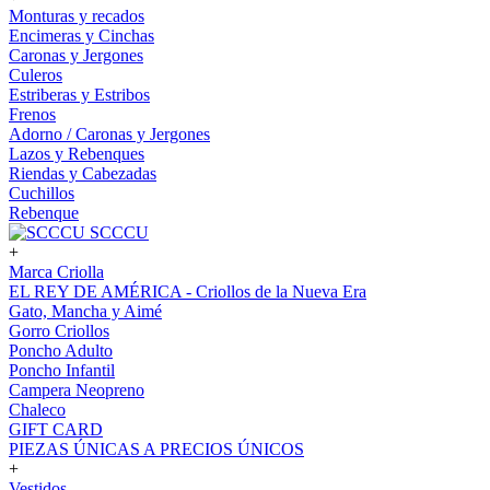
Monturas y recados
Encimeras y Cinchas
Caronas y Jergones
Culeros
Estriberas y Estribos
Frenos
Adorno / Caronas y Jergones
Lazos y Rebenques
Riendas y Cabezadas
Cuchillos
Rebenque
SCCCU
+
Marca Criolla
EL REY DE AMÉRICA - Criollos de la Nueva Era
Gato, Mancha y Aimé
Gorro Criollos
Poncho Adulto
Poncho Infantil
Campera Neopreno
Chaleco
GIFT CARD
PIEZAS ÚNICAS A PRECIOS ÚNICOS
+
Vestidos