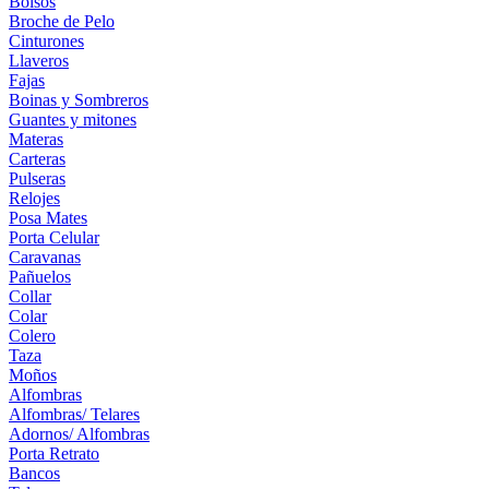
Bolsos
Broche de Pelo
Cinturones
Llaveros
Fajas
Boinas y Sombreros
Guantes y mitones
Materas
Carteras
Pulseras
Relojes
Posa Mates
Porta Celular
Caravanas
Pañuelos
Collar
Colar
Colero
Taza
Moños
Alfombras
Alfombras/ Telares
Adornos/ Alfombras
Porta Retrato
Bancos