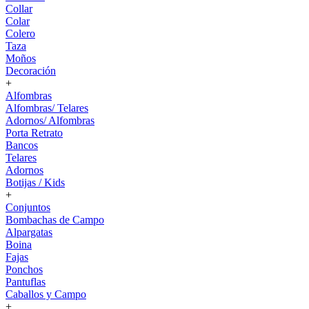
Collar
Colar
Colero
Taza
Moños
Decoración
+
Alfombras
Alfombras/ Telares
Adornos/ Alfombras
Porta Retrato
Bancos
Telares
Adornos
Botijas / Kids
+
Conjuntos
Bombachas de Campo
Alpargatas
Boina
Fajas
Ponchos
Pantuflas
Caballos y Campo
+