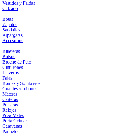
Vestidos y Faldas
Calzado
+
Botas
Zapatos
Sandalias
Alpargatas
Accesorios
+
Billeteras
Bolsos
Broche de Pelo
Cinturones
Llaveros
Fajas
Boinas y Sombreros
Guantes y mitones
Materas
Carteras
Pulseras
Relojes
Posa Mates
Porta Celular
Caravanas
Pañuelos