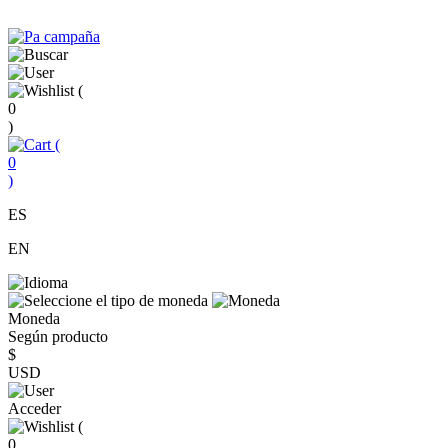
(
0
)
(
0
)
ES
EN
Moneda
Según producto
$
USD
Acceder
(
0