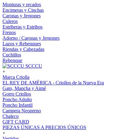
Monturas y recados
Encimeras y Cinchas
Caronas y Jergones
Culeros
Estriberas y Estribos
Frenos
Adorno / Caronas y Jergones
Lazos y Rebenques
Riendas y Cabezadas
Cuchillos
Rebenque
SCCCU
+
Marca Criolla
EL REY DE AMÉRICA - Criollos de la Nueva Era
Gato, Mancha y Aimé
Gorro Criollos
Poncho Adulto
Poncho Infantil
Campera Neopreno
Chaleco
GIFT CARD
PIEZAS ÚNICAS A PRECIOS ÚNICOS
+
Vestidos