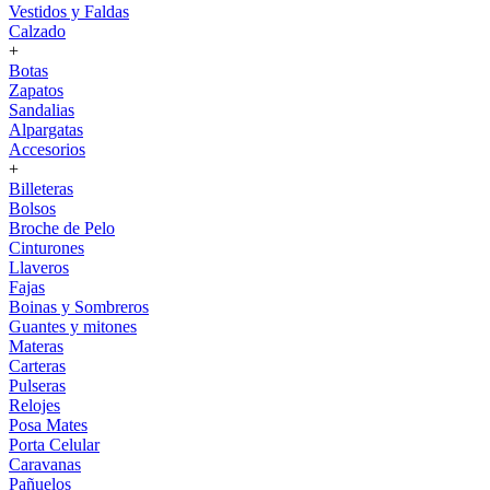
Vestidos y Faldas
Calzado
+
Botas
Zapatos
Sandalias
Alpargatas
Accesorios
+
Billeteras
Bolsos
Broche de Pelo
Cinturones
Llaveros
Fajas
Boinas y Sombreros
Guantes y mitones
Materas
Carteras
Pulseras
Relojes
Posa Mates
Porta Celular
Caravanas
Pañuelos