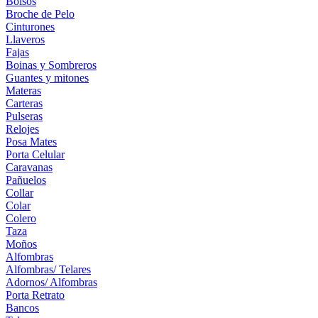
Bolsos
Broche de Pelo
Cinturones
Llaveros
Fajas
Boinas y Sombreros
Guantes y mitones
Materas
Carteras
Pulseras
Relojes
Posa Mates
Porta Celular
Caravanas
Pañuelos
Collar
Colar
Colero
Taza
Moños
Alfombras
Alfombras/ Telares
Adornos/ Alfombras
Porta Retrato
Bancos