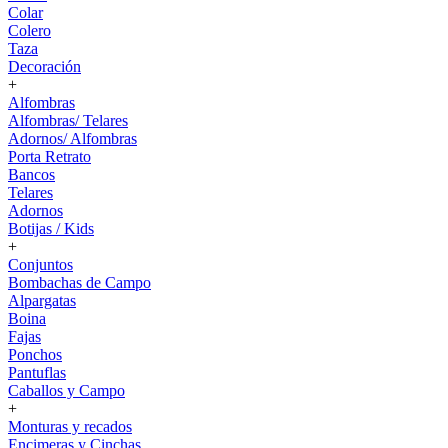
Colar
Colero
Taza
Decoración
+
Alfombras
Alfombras/ Telares
Adornos/ Alfombras
Porta Retrato
Bancos
Telares
Adornos
Botijas / Kids
+
Conjuntos
Bombachas de Campo
Alpargatas
Boina
Fajas
Ponchos
Pantuflas
Caballos y Campo
+
Monturas y recados
Encimeras y Cinchas