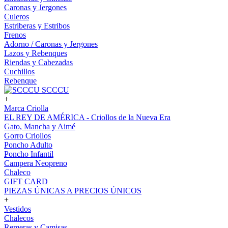
Caronas y Jergones
Culeros
Estriberas y Estribos
Frenos
Adorno / Caronas y Jergones
Lazos y Rebenques
Riendas y Cabezadas
Cuchillos
Rebenque
SCCCU
+
Marca Criolla
EL REY DE AMÉRICA - Criollos de la Nueva Era
Gato, Mancha y Aimé
Gorro Criollos
Poncho Adulto
Poncho Infantil
Campera Neopreno
Chaleco
GIFT CARD
PIEZAS ÚNICAS A PRECIOS ÚNICOS
+
Vestidos
Chalecos
Remeras y Camisas