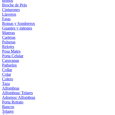
Bolsos
Broche de Pelo
Cinturones
Llaveros
Fajas
Boinas y Sombreros
Guantes y mitones
Materas
Carteras
Pulseras
Relojes
Posa Mates
Porta Celular
Caravanas
Pañuelos
Collar
Colar
Colero
Taza
Alfombras
Alfombras/ Telares
Adornos/ Alfombras
Porta Retrato
Bancos
Telares