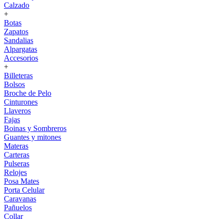
Calzado
+
Botas
Zapatos
Sandalias
Alpargatas
Accesorios
+
Billeteras
Bolsos
Broche de Pelo
Cinturones
Llaveros
Fajas
Boinas y Sombreros
Guantes y mitones
Materas
Carteras
Pulseras
Relojes
Posa Mates
Porta Celular
Caravanas
Pañuelos
Collar