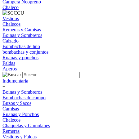
Campera Neopreno
Chaleco
Vestidos
Chalecos
Remeras y Camisas
Boinas y Sombreros
Calzado
Bombachas de lino
bombachas y conjuntos
Ruanas y ponchos
Faldas
Aperos
Indumentaria
+
Boinas y Sombreros
Bombachas de campo
Buzos y Sacos
Camisas
Ruanas y Ponchos
Chalecos
Chaquetas y Gamulanes
Remeras
Vestidos y Faldas