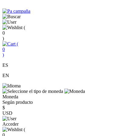
(
0
)
(
0
)
ES
EN
Moneda
Según producto
$
USD
Acceder
(
0