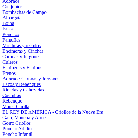
Adornos
Conjuntos
Bombachas de Campo
Alpargatas
Boina
Fajas
Ponchos
Pantuflas
Monturas y recados
Encimeras y Cinchas
Caronas y Jergones
Culeros
Estriberas y Estribos
Frenos
Adorno / Caronas y Jergones
Lazos y Rebenques
Riendas y Cabezadas
Cuchillos
Rebenque
Marca Criolla
EL REY DE AMÉRICA - Criollos de la Nueva Era
Gato, Mancha y Aimé
Gorro Criollos
Poncho Adulto
Poncho Infantil