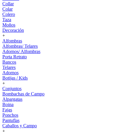
Collar
Colar
Colero
Taza
Moños
Decoración
+
Alfombras
Alfombras/ Telares
Adornos/ Alfombras
Porta Retrato
Bancos
Telares
Adornos
Botijas / Kids
+
Conjuntos
Bombachas de Campo
Alpargatas
Boina
Fajas
Ponchos
Pantuflas
Caballos y Campo
+