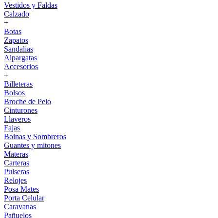
Vestidos y Faldas
Calzado
+
Botas
Zapatos
Sandalias
Alpargatas
Accesorios
+
Billeteras
Bolsos
Broche de Pelo
Cinturones
Llaveros
Fajas
Boinas y Sombreros
Guantes y mitones
Materas
Carteras
Pulseras
Relojes
Posa Mates
Porta Celular
Caravanas
Pañuelos