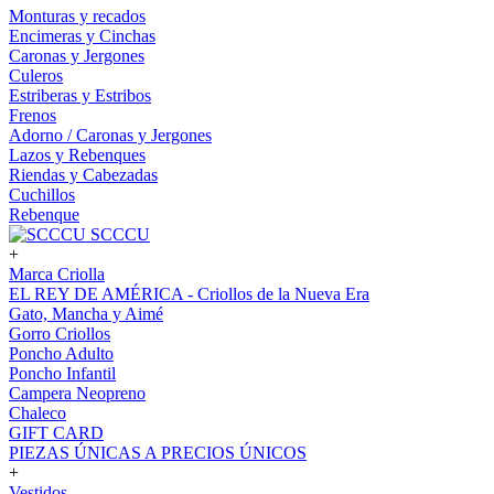
Monturas y recados
Encimeras y Cinchas
Caronas y Jergones
Culeros
Estriberas y Estribos
Frenos
Adorno / Caronas y Jergones
Lazos y Rebenques
Riendas y Cabezadas
Cuchillos
Rebenque
SCCCU
+
Marca Criolla
EL REY DE AMÉRICA - Criollos de la Nueva Era
Gato, Mancha y Aimé
Gorro Criollos
Poncho Adulto
Poncho Infantil
Campera Neopreno
Chaleco
GIFT CARD
PIEZAS ÚNICAS A PRECIOS ÚNICOS
+
Vestidos