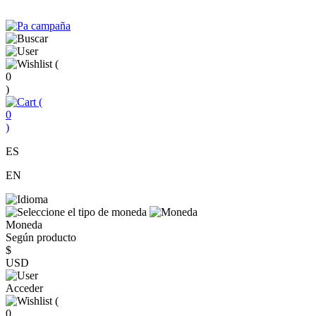
(
0
)
(
0
)
ES
EN
Moneda
Según producto
$
USD
Acceder
(
0