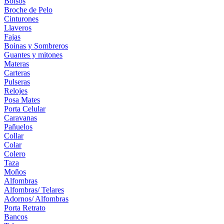
Bolsos
Broche de Pelo
Cinturones
Llaveros
Fajas
Boinas y Sombreros
Guantes y mitones
Materas
Carteras
Pulseras
Relojes
Posa Mates
Porta Celular
Caravanas
Pañuelos
Collar
Colar
Colero
Taza
Moños
Alfombras
Alfombras/ Telares
Adornos/ Alfombras
Porta Retrato
Bancos