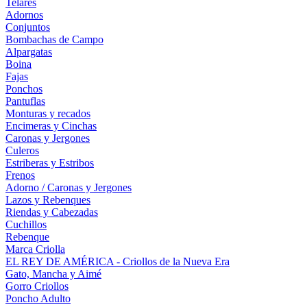
Telares
Adornos
Conjuntos
Bombachas de Campo
Alpargatas
Boina
Fajas
Ponchos
Pantuflas
Monturas y recados
Encimeras y Cinchas
Caronas y Jergones
Culeros
Estriberas y Estribos
Frenos
Adorno / Caronas y Jergones
Lazos y Rebenques
Riendas y Cabezadas
Cuchillos
Rebenque
Marca Criolla
EL REY DE AMÉRICA - Criollos de la Nueva Era
Gato, Mancha y Aimé
Gorro Criollos
Poncho Adulto