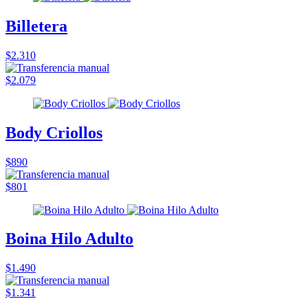
Billetera
$2.310
$2.079
Body Criollos
$890
$801
Boina Hilo Adulto
$1.490
$1.341