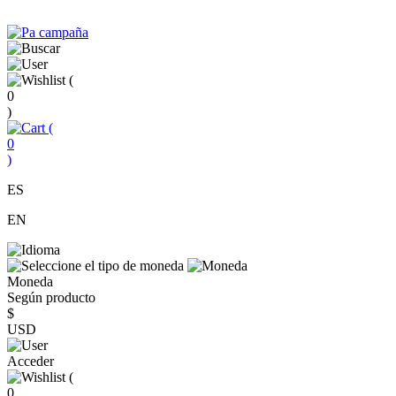
(
0
)
(
0
)
ES
EN
Moneda
Según producto
$
USD
Acceder
(
0