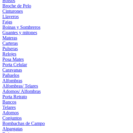
Bolsos
Broche de Pelo
Cinturones
Llaveros
Fajas
Boinas y Sombreros
Guantes y mitones
Materas
Carteras
Pulseras
Relojes
Posa Mates
Porta Celular
Caravanas
Pañuelos
Alfombras
Alfombras/ Telares
Adornos/ Alfombras
Porta Retrato
Bancos
Telares
Adornos
Conjuntos
Bombachas de Campo
Alpargatas