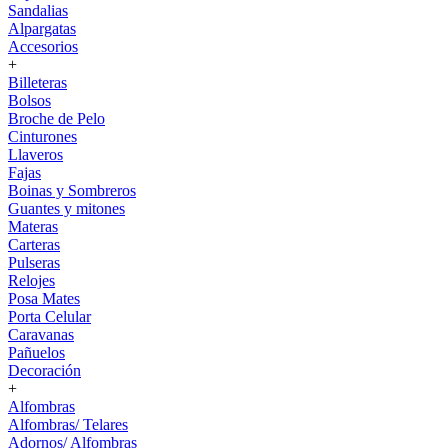
Sandalias
Alpargatas
Accesorios
+
Billeteras
Bolsos
Broche de Pelo
Cinturones
Llaveros
Fajas
Boinas y Sombreros
Guantes y mitones
Materas
Carteras
Pulseras
Relojes
Posa Mates
Porta Celular
Caravanas
Pañuelos
Decoración
+
Alfombras
Alfombras/ Telares
Adornos/ Alfombras