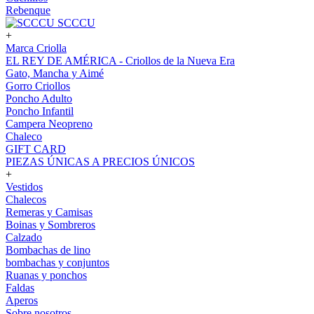
Rebenque
SCCCU
+
Marca Criolla
EL REY DE AMÉRICA - Criollos de la Nueva Era
Gato, Mancha y Aimé
Gorro Criollos
Poncho Adulto
Poncho Infantil
Campera Neopreno
Chaleco
GIFT CARD
PIEZAS ÚNICAS A PRECIOS ÚNICOS
+
Vestidos
Chalecos
Remeras y Camisas
Boinas y Sombreros
Calzado
Bombachas de lino
bombachas y conjuntos
Ruanas y ponchos
Faldas
Aperos
Sobre nosotros