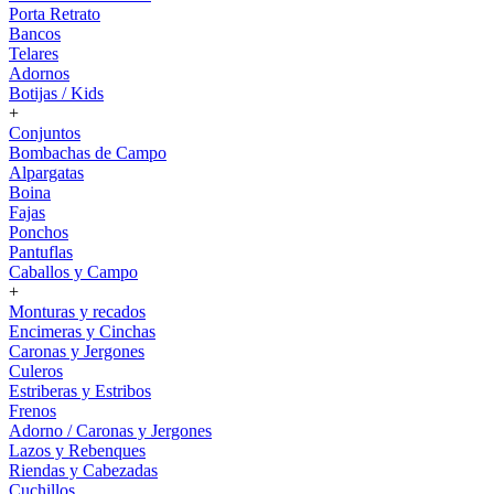
Porta Retrato
Bancos
Telares
Adornos
Botijas / Kids
+
Conjuntos
Bombachas de Campo
Alpargatas
Boina
Fajas
Ponchos
Pantuflas
Caballos y Campo
+
Monturas y recados
Encimeras y Cinchas
Caronas y Jergones
Culeros
Estriberas y Estribos
Frenos
Adorno / Caronas y Jergones
Lazos y Rebenques
Riendas y Cabezadas
Cuchillos