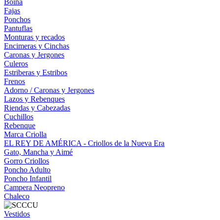
Boina
Fajas
Ponchos
Pantuflas
Monturas y recados
Encimeras y Cinchas
Caronas y Jergones
Culeros
Estriberas y Estribos
Frenos
Adorno / Caronas y Jergones
Lazos y Rebenques
Riendas y Cabezadas
Cuchillos
Rebenque
Marca Criolla
EL REY DE AMÉRICA - Criollos de la Nueva Era
Gato, Mancha y Aimé
Gorro Criollos
Poncho Adulto
Poncho Infantil
Campera Neopreno
Chaleco
Vestidos