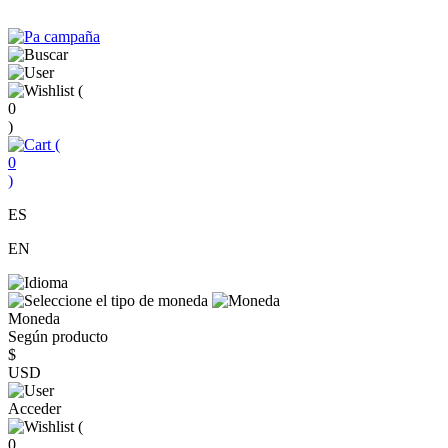
(
0
)
(
0
)
ES
EN
Moneda
Según producto
$
USD
Acceder
(
0