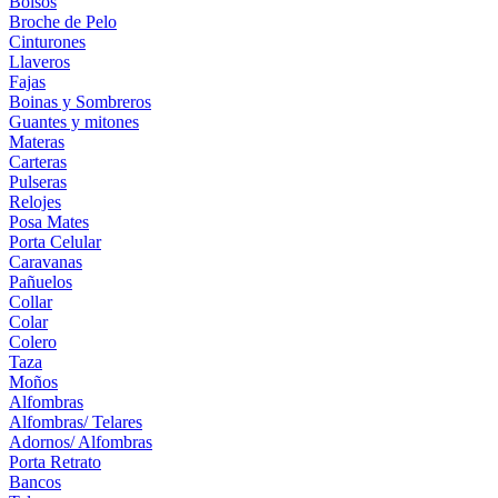
Bolsos
Broche de Pelo
Cinturones
Llaveros
Fajas
Boinas y Sombreros
Guantes y mitones
Materas
Carteras
Pulseras
Relojes
Posa Mates
Porta Celular
Caravanas
Pañuelos
Collar
Colar
Colero
Taza
Moños
Alfombras
Alfombras/ Telares
Adornos/ Alfombras
Porta Retrato
Bancos