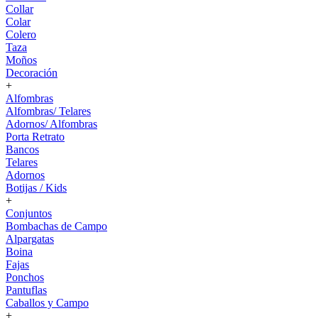
Collar
Colar
Colero
Taza
Moños
Decoración
+
Alfombras
Alfombras/ Telares
Adornos/ Alfombras
Porta Retrato
Bancos
Telares
Adornos
Botijas / Kids
+
Conjuntos
Bombachas de Campo
Alpargatas
Boina
Fajas
Ponchos
Pantuflas
Caballos y Campo
+