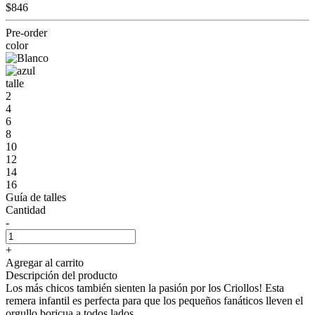
$846
Pre-order
color
talle
2
4
6
8
10
12
14
16
Guía de talles
Cantidad
-
+
Agregar al carrito
Descripción del producto
Los más chicos también sienten la pasión por los Criollos! Esta
remera infantil es perfecta para que los pequeños fanáticos lleven el
orgullo boricua a todos lados.