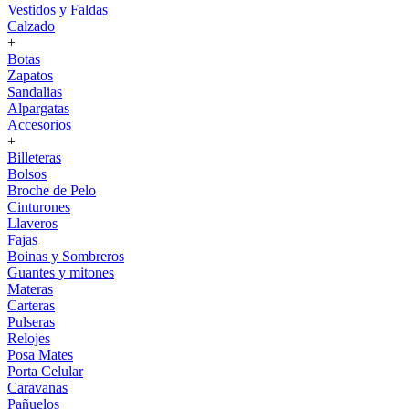
Vestidos y Faldas
Calzado
+
Botas
Zapatos
Sandalias
Alpargatas
Accesorios
+
Billeteras
Bolsos
Broche de Pelo
Cinturones
Llaveros
Fajas
Boinas y Sombreros
Guantes y mitones
Materas
Carteras
Pulseras
Relojes
Posa Mates
Porta Celular
Caravanas
Pañuelos