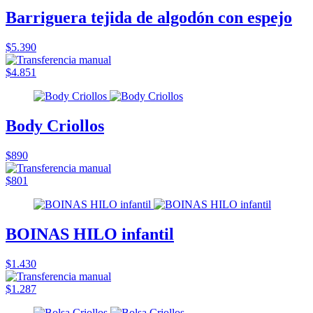
Barriguera tejida de algodón con espejo
$5.390
$4.851
Body Criollos
$890
$801
BOINAS HILO infantil
$1.430
$1.287