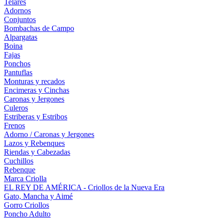
Telares
Adornos
Conjuntos
Bombachas de Campo
Alpargatas
Boina
Fajas
Ponchos
Pantuflas
Monturas y recados
Encimeras y Cinchas
Caronas y Jergones
Culeros
Estriberas y Estribos
Frenos
Adorno / Caronas y Jergones
Lazos y Rebenques
Riendas y Cabezadas
Cuchillos
Rebenque
Marca Criolla
EL REY DE AMÉRICA - Criollos de la Nueva Era
Gato, Mancha y Aimé
Gorro Criollos
Poncho Adulto