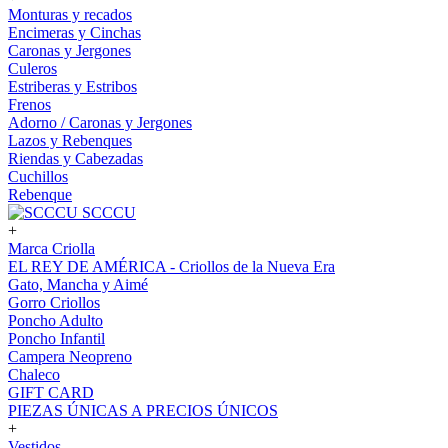
Monturas y recados
Encimeras y Cinchas
Caronas y Jergones
Culeros
Estriberas y Estribos
Frenos
Adorno / Caronas y Jergones
Lazos y Rebenques
Riendas y Cabezadas
Cuchillos
Rebenque
SCCCU
+
Marca Criolla
EL REY DE AMÉRICA - Criollos de la Nueva Era
Gato, Mancha y Aimé
Gorro Criollos
Poncho Adulto
Poncho Infantil
Campera Neopreno
Chaleco
GIFT CARD
PIEZAS ÚNICAS A PRECIOS ÚNICOS
+
Vestidos