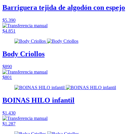
Barriguera tejida de algodón con espejo
$5.390
$4.851
Body Criollos
$890
$801
BOINAS HILO infantil
$1.430
$1.287