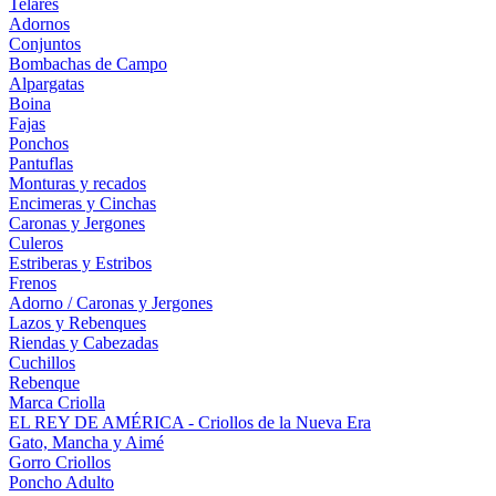
Telares
Adornos
Conjuntos
Bombachas de Campo
Alpargatas
Boina
Fajas
Ponchos
Pantuflas
Monturas y recados
Encimeras y Cinchas
Caronas y Jergones
Culeros
Estriberas y Estribos
Frenos
Adorno / Caronas y Jergones
Lazos y Rebenques
Riendas y Cabezadas
Cuchillos
Rebenque
Marca Criolla
EL REY DE AMÉRICA - Criollos de la Nueva Era
Gato, Mancha y Aimé
Gorro Criollos
Poncho Adulto