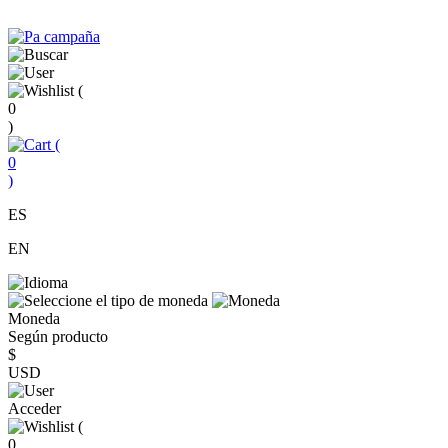
(
0
)
(
0
)
ES
EN
Moneda
Según producto
$
USD
Acceder
(
0