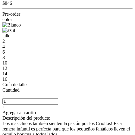
$846
Pre-order
color
talle
2
4
6
8
10
12
14
16
Guía de talles
Cantidad
-
+
Agregar al carrito
Descripción del producto
Los más chicos también sienten la pasión por los Criollos! Esta
remera infantil es perfecta para que los pequeños fanáticos lleven el
orgullo boricua a todos lados.