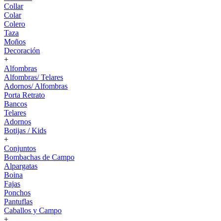
Collar
Colar
Colero
Taza
Moños
Decoración
+
Alfombras
Alfombras/ Telares
Adornos/ Alfombras
Porta Retrato
Bancos
Telares
Adornos
Botijas / Kids
+
Conjuntos
Bombachas de Campo
Alpargatas
Boina
Fajas
Ponchos
Pantuflas
Caballos y Campo
+