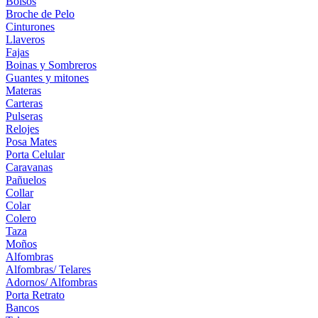
Bolsos
Broche de Pelo
Cinturones
Llaveros
Fajas
Boinas y Sombreros
Guantes y mitones
Materas
Carteras
Pulseras
Relojes
Posa Mates
Porta Celular
Caravanas
Pañuelos
Collar
Colar
Colero
Taza
Moños
Alfombras
Alfombras/ Telares
Adornos/ Alfombras
Porta Retrato
Bancos