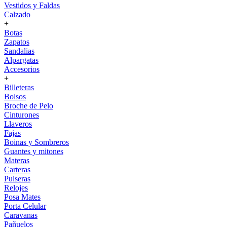
Vestidos y Faldas
Calzado
+
Botas
Zapatos
Sandalias
Alpargatas
Accesorios
+
Billeteras
Bolsos
Broche de Pelo
Cinturones
Llaveros
Fajas
Boinas y Sombreros
Guantes y mitones
Materas
Carteras
Pulseras
Relojes
Posa Mates
Porta Celular
Caravanas
Pañuelos