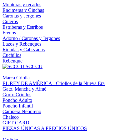
Monturas y recados
Encimeras y Cinchas
Caronas y Jergones
Culeros
Estriberas y Estribos
Frenos
Adorno / Caronas y Jergones
Lazos y Rebenques
Riendas y Cabezadas
Cuchillos
Rebenque
SCCCU
+
Marca Criolla
EL REY DE AMÉRICA - Criollos de la Nueva Era
Gato, Mancha y Aimé
Gorro Criollos
Poncho Adulto
Poncho Infantil
Campera Neopreno
Chaleco
GIFT CARD
PIEZAS ÚNICAS A PRECIOS ÚNICOS
+
Vestidos