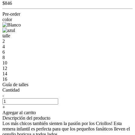
$846
Pre-order
color
talle
2
4
6
8
10
12
14
16
Guía de talles
Cantidad
-
+
Agregar al carrito
Descripción del producto
Los más chicos también sienten la pasión por los Criollos! Esta
remera infantil es perfecta para que los pequeños fanáticos lleven el
orgullo boricua a todos lados.