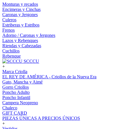
Monturas y recados
Encimeras y Cinchas
Caronas y Jergones
Culeros
Estriberas y Estribos
Frenos
Adorno / Caronas y Jergones
Lazos y Rebenques
Riendas y Cabezadas
Cuchillos
Rebenque
SCCCU
+
Marca Criolla
EL REY DE AMÉRICA - Criollos de la Nueva Era
Gato, Mancha y Aimé
Gorro Criollos
Poncho Adulto
Poncho Infantil
Campera Neopreno
Chaleco
GIFT CARD
PIEZAS ÚNICAS A PRECIOS ÚNICOS
+
Vestidos