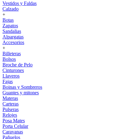
Vestidos y Faldas
Calzado
+
Botas
Zapatos
Sandalias
Alpargatas
Accesorios
+
Billeteras
Bolsos
Broche de Pelo
Cinturones
Llaveros
Fajas
Boinas y Sombreros
Guantes y mitones
Materas
Carteras
Pulseras
Relojes
Posa Mates
Porta Celular
Caravanas
Pañuelos