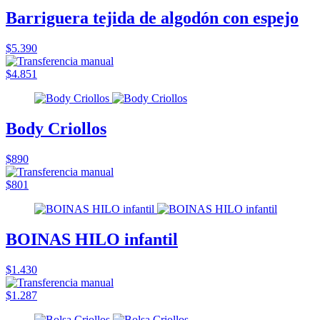
Barriguera tejida de algodón con espejo
$5.390
$4.851
Body Criollos
$890
$801
BOINAS HILO infantil
$1.430
$1.287