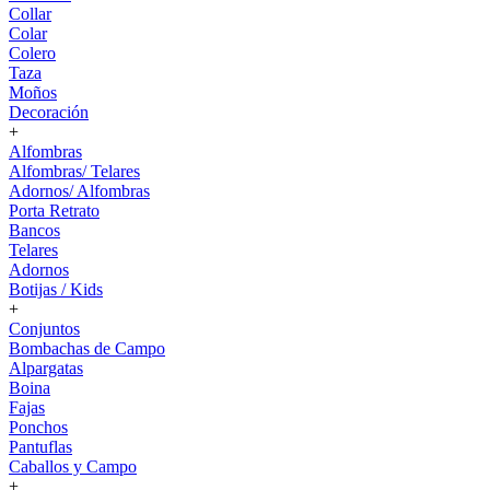
Collar
Colar
Colero
Taza
Moños
Decoración
+
Alfombras
Alfombras/ Telares
Adornos/ Alfombras
Porta Retrato
Bancos
Telares
Adornos
Botijas / Kids
+
Conjuntos
Bombachas de Campo
Alpargatas
Boina
Fajas
Ponchos
Pantuflas
Caballos y Campo
+