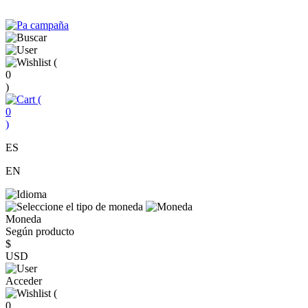
(
0
)
(
0
)
ES
EN
Moneda
Según producto
$
USD
Acceder
(
0