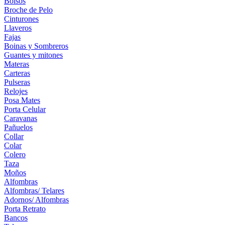
Bolsos
Broche de Pelo
Cinturones
Llaveros
Fajas
Boinas y Sombreros
Guantes y mitones
Materas
Carteras
Pulseras
Relojes
Posa Mates
Porta Celular
Caravanas
Pañuelos
Collar
Colar
Colero
Taza
Moños
Alfombras
Alfombras/ Telares
Adornos/ Alfombras
Porta Retrato
Bancos