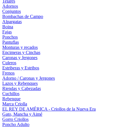
Telares
Adornos
Conjuntos
Bombachas de Campo
Alpargatas
Boina
Fajas
Ponchos
Pantuflas
Monturas y recados
Encimeras y Cinchas
Caronas y Jergones
Culeros
Estriberas y Estribos
Frenos
Adorno / Caronas y Jergones
Lazos y Rebenques
Riendas y Cabezadas
Cuchillos
Rebenque
Marca Criolla
EL REY DE AMÉRICA - Criollos de la Nueva Era
Gato, Mancha y Aimé
Gorro Criollos
Poncho Adulto