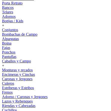
Porta Retrato
Bancos
Telares
Adornos
Botijas / Kids
+
Conjuntos
Bombachas de Campo
Alpargatas
Boina
Fajas
Ponchos
Pantuflas
Caballos y Campo
+
Monturas y recados
Encimeras y Cinchas
Caronas y Jergones
Culeros
Estriberas y Estribos
Frenos
Adorno / Caronas y Jergones
Lazos y Rebenques
Riendas y Cabezadas
Cuchillos