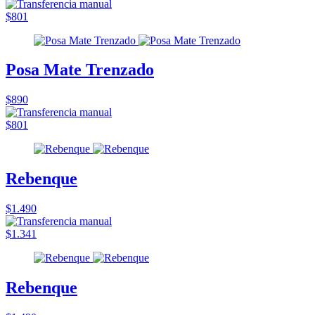
$801
Posa Mate Trenzado
$890
$801
Rebenque
$1.490
$1.341
Rebenque