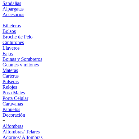
Sandalias
Alpargatas
Accesorios
+
Billeteras
Bolsos
Broche de Pelo
Cinturones
Llaveros
Fajas
Boinas y Sombreros
Guantes y mitones
Materas
Carteras
Pulseras
Relojes
Posa Mates
Porta Celular
Caravanas
Pañuelos
Decoración
+
Alfombras
Alfombras/ Telares
Adornos/ Alfombras