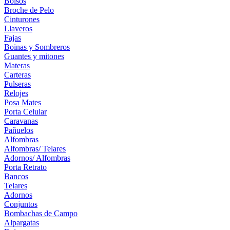
Bolsos
Broche de Pelo
Cinturones
Llaveros
Fajas
Boinas y Sombreros
Guantes y mitones
Materas
Carteras
Pulseras
Relojes
Posa Mates
Porta Celular
Caravanas
Pañuelos
Alfombras
Alfombras/ Telares
Adornos/ Alfombras
Porta Retrato
Bancos
Telares
Adornos
Conjuntos
Bombachas de Campo
Alpargatas