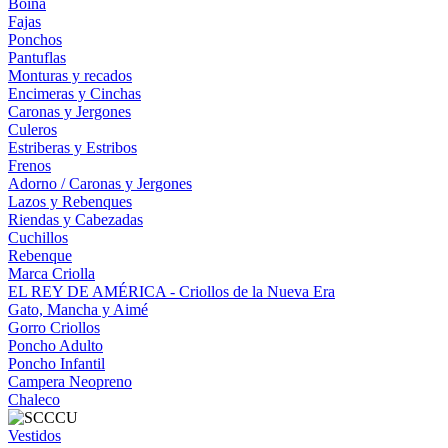
Boina
Fajas
Ponchos
Pantuflas
Monturas y recados
Encimeras y Cinchas
Caronas y Jergones
Culeros
Estriberas y Estribos
Frenos
Adorno / Caronas y Jergones
Lazos y Rebenques
Riendas y Cabezadas
Cuchillos
Rebenque
Marca Criolla
EL REY DE AMÉRICA - Criollos de la Nueva Era
Gato, Mancha y Aimé
Gorro Criollos
Poncho Adulto
Poncho Infantil
Campera Neopreno
Chaleco
Vestidos