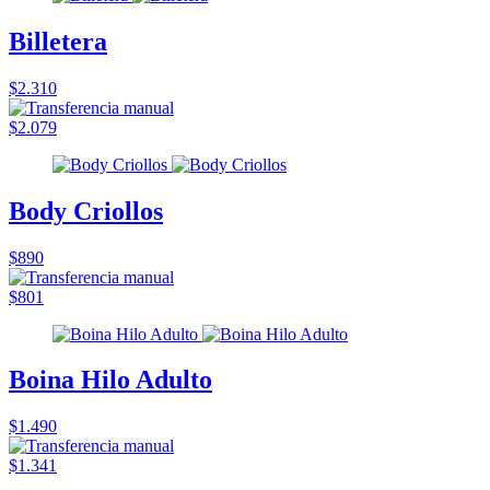
Billetera
$2.310
$2.079
Body Criollos
$890
$801
Boina Hilo Adulto
$1.490
$1.341