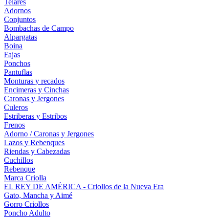
Telares
Adornos
Conjuntos
Bombachas de Campo
Alpargatas
Boina
Fajas
Ponchos
Pantuflas
Monturas y recados
Encimeras y Cinchas
Caronas y Jergones
Culeros
Estriberas y Estribos
Frenos
Adorno / Caronas y Jergones
Lazos y Rebenques
Riendas y Cabezadas
Cuchillos
Rebenque
Marca Criolla
EL REY DE AMÉRICA - Criollos de la Nueva Era
Gato, Mancha y Aimé
Gorro Criollos
Poncho Adulto