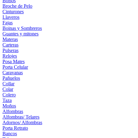
Bolsos
Broche de Pelo
Cinturones
Llaveros
Fajas
Boinas y Sombreros
Guantes y mitones
Materas
Carteras
Pulseras
Relojes
Posa Mates
Porta Celular
Caravanas
Pañuelos
Collar
Colar
Colero
Taza
Moños
Alfombras
Alfombras/ Telares
Adornos/ Alfombras
Porta Retrato
Bancos