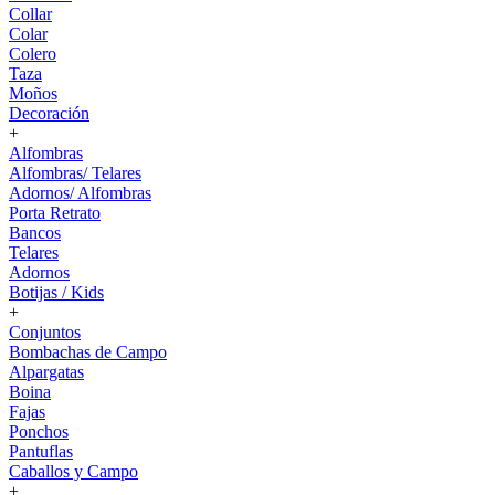
Collar
Colar
Colero
Taza
Moños
Decoración
+
Alfombras
Alfombras/ Telares
Adornos/ Alfombras
Porta Retrato
Bancos
Telares
Adornos
Botijas / Kids
+
Conjuntos
Bombachas de Campo
Alpargatas
Boina
Fajas
Ponchos
Pantuflas
Caballos y Campo
+