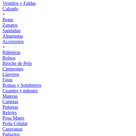
Vestidos y Faldas
Calzado
+
Botas
Zapatos
Sandalias
Alpargatas
Accesorios
+
Billeteras
Bolsos
Broche de Pelo
Cinturones
Llaveros
Fajas
Boinas y Sombreros
Guantes y mitones
Materas
Carteras
Pulseras
Relojes
Posa Mates
Porta Celular
Caravanas
Pañuelos