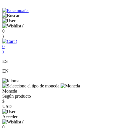
(
0
)
(
0
)
ES
EN
Moneda
Según producto
$
USD
Acceder
(
0