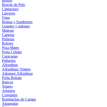
Bolsos
Broche de Pelo
Cinturones
Llaveros
Fajas
Boinas y Sombreros
Guantes y mitones
Materas
Carteras
Pulseras
Relojes
Posa Mates
Porta Celular
Caravanas
Pañuelos
Alfombras
Alfombras/ Telares
Adornos/ Alfombras
Porta Retrato
Bancos
Telares
Adornos
Conjuntos
Bombachas de Campo
Alpargatas