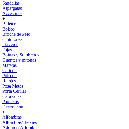
Sandalias
Alpargatas
Accesorios
+
Billeteras
Bolsos
Broche de Pelo
Cinturones
Llaveros
Fajas
Boinas y Sombreros
Guantes y mitones
Materas
Carteras
Pulseras
Relojes
Posa Mates
Porta Celular
Caravanas
Pañuelos
Decoración
+
Alfombras
Alfombras/ Telares
Adornos/ Alfombras