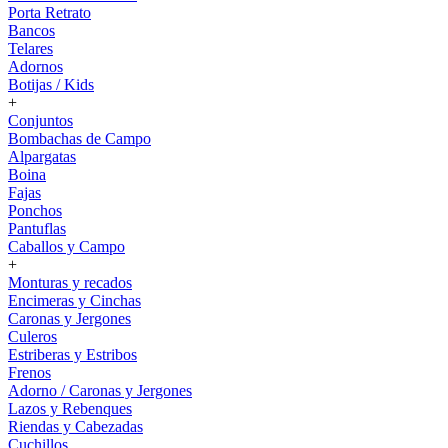
Porta Retrato
Bancos
Telares
Adornos
Botijas / Kids
+
Conjuntos
Bombachas de Campo
Alpargatas
Boina
Fajas
Ponchos
Pantuflas
Caballos y Campo
+
Monturas y recados
Encimeras y Cinchas
Caronas y Jergones
Culeros
Estriberas y Estribos
Frenos
Adorno / Caronas y Jergones
Lazos y Rebenques
Riendas y Cabezadas
Cuchillos