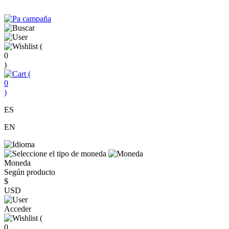
(
0
)
(
0
)
ES
EN
Moneda
Según producto
$
USD
Acceder
(
0