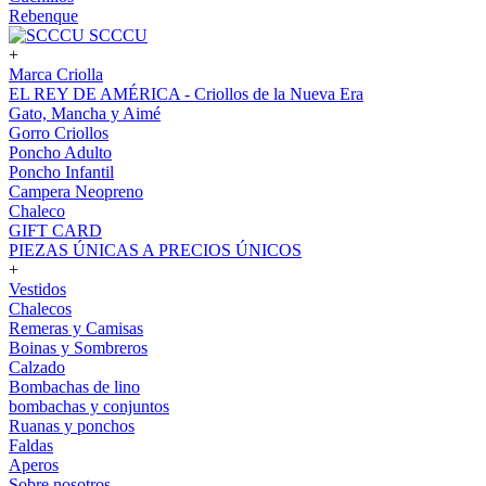
Rebenque
SCCCU
+
Marca Criolla
EL REY DE AMÉRICA - Criollos de la Nueva Era
Gato, Mancha y Aimé
Gorro Criollos
Poncho Adulto
Poncho Infantil
Campera Neopreno
Chaleco
GIFT CARD
PIEZAS ÚNICAS A PRECIOS ÚNICOS
+
Vestidos
Chalecos
Remeras y Camisas
Boinas y Sombreros
Calzado
Bombachas de lino
bombachas y conjuntos
Ruanas y ponchos
Faldas
Aperos
Sobre nosotros