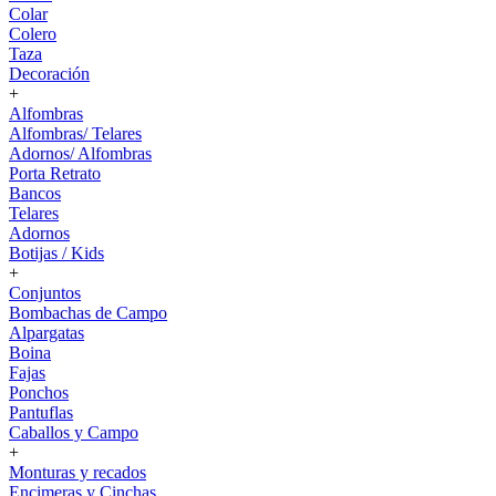
Colar
Colero
Taza
Decoración
+
Alfombras
Alfombras/ Telares
Adornos/ Alfombras
Porta Retrato
Bancos
Telares
Adornos
Botijas / Kids
+
Conjuntos
Bombachas de Campo
Alpargatas
Boina
Fajas
Ponchos
Pantuflas
Caballos y Campo
+
Monturas y recados
Encimeras y Cinchas