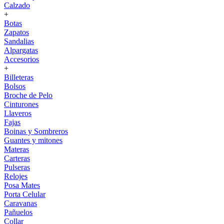
Calzado
+
Botas
Zapatos
Sandalias
Alpargatas
Accesorios
+
Billeteras
Bolsos
Broche de Pelo
Cinturones
Llaveros
Fajas
Boinas y Sombreros
Guantes y mitones
Materas
Carteras
Pulseras
Relojes
Posa Mates
Porta Celular
Caravanas
Pañuelos
Collar