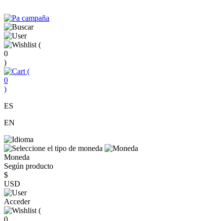
(
0
)
(
0
)
ES
EN
Moneda
Según producto
$
USD
Acceder
(
0