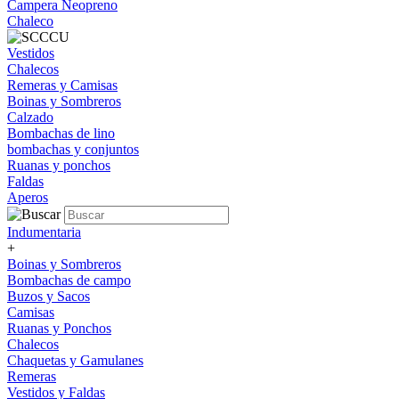
Campera Neopreno
Chaleco
Vestidos
Chalecos
Remeras y Camisas
Boinas y Sombreros
Calzado
Bombachas de lino
bombachas y conjuntos
Ruanas y ponchos
Faldas
Aperos
Indumentaria
+
Boinas y Sombreros
Bombachas de campo
Buzos y Sacos
Camisas
Ruanas y Ponchos
Chalecos
Chaquetas y Gamulanes
Remeras
Vestidos y Faldas