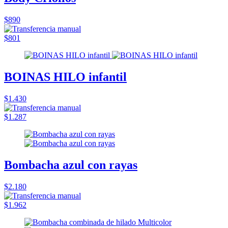
$890
$801
BOINAS HILO infantil
$1.430
$1.287
Bombacha azul con rayas
$2.180
$1.962