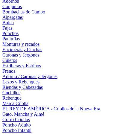
Adornos
Conjuntos
Bombachas de Campo
Alpargatas
Boina
Fajas
Ponchos
Pantuflas
Monturas y recados
Encimeras y Cinchas
Caronas y Jergones
Culeros
Estriberas y Estribos
Frenos
Adorno / Caronas y Jergones
Lazos y Rebenques
Riendas y Cabezadas
Cuchillos
Rebenque
Marca Criolla
EL REY DE AMÉRICA - Criollos de la Nueva Era
Gato, Mancha y Aimé
Gorro Criollos
Poncho Adulto
Poncho Infantil