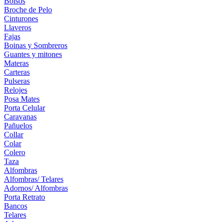
Bolsos
Broche de Pelo
Cinturones
Llaveros
Fajas
Boinas y Sombreros
Guantes y mitones
Materas
Carteras
Pulseras
Relojes
Posa Mates
Porta Celular
Caravanas
Pañuelos
Collar
Colar
Colero
Taza
Alfombras
Alfombras/ Telares
Adornos/ Alfombras
Porta Retrato
Bancos
Telares