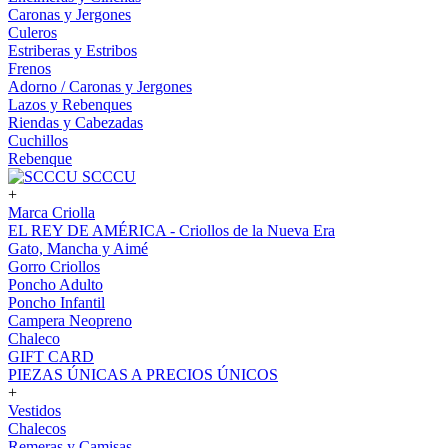
Caronas y Jergones
Culeros
Estriberas y Estribos
Frenos
Adorno / Caronas y Jergones
Lazos y Rebenques
Riendas y Cabezadas
Cuchillos
Rebenque
SCCCU
+
Marca Criolla
EL REY DE AMÉRICA - Criollos de la Nueva Era
Gato, Mancha y Aimé
Gorro Criollos
Poncho Adulto
Poncho Infantil
Campera Neopreno
Chaleco
GIFT CARD
PIEZAS ÚNICAS A PRECIOS ÚNICOS
+
Vestidos
Chalecos
Remeras y Camisas