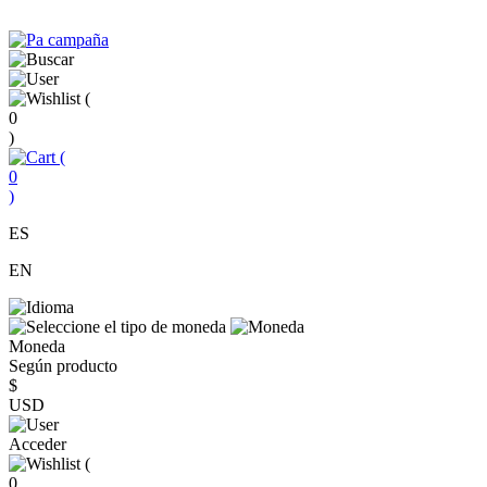
(
0
)
(
0
)
ES
EN
Moneda
Según producto
$
USD
Acceder
(
0