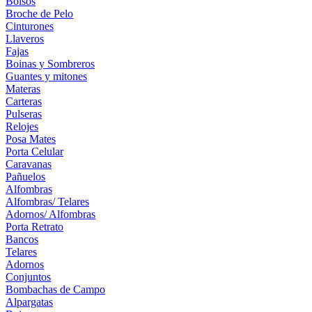
Bolsos
Broche de Pelo
Cinturones
Llaveros
Fajas
Boinas y Sombreros
Guantes y mitones
Materas
Carteras
Pulseras
Relojes
Posa Mates
Porta Celular
Caravanas
Pañuelos
Alfombras
Alfombras/ Telares
Adornos/ Alfombras
Porta Retrato
Bancos
Telares
Adornos
Conjuntos
Bombachas de Campo
Alpargatas