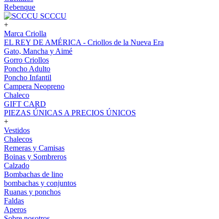
Rebenque
SCCCU
+
Marca Criolla
EL REY DE AMÉRICA - Criollos de la Nueva Era
Gato, Mancha y Aimé
Gorro Criollos
Poncho Adulto
Poncho Infantil
Campera Neopreno
Chaleco
GIFT CARD
PIEZAS ÚNICAS A PRECIOS ÚNICOS
+
Vestidos
Chalecos
Remeras y Camisas
Boinas y Sombreros
Calzado
Bombachas de lino
bombachas y conjuntos
Ruanas y ponchos
Faldas
Aperos
Sobre nosotros