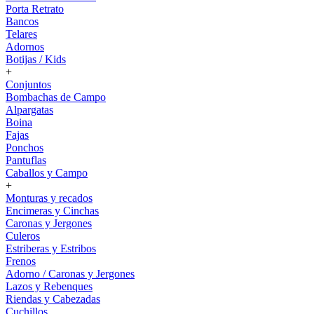
Porta Retrato
Bancos
Telares
Adornos
Botijas / Kids
+
Conjuntos
Bombachas de Campo
Alpargatas
Boina
Fajas
Ponchos
Pantuflas
Caballos y Campo
+
Monturas y recados
Encimeras y Cinchas
Caronas y Jergones
Culeros
Estriberas y Estribos
Frenos
Adorno / Caronas y Jergones
Lazos y Rebenques
Riendas y Cabezadas
Cuchillos