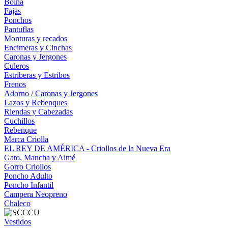
Boina
Fajas
Ponchos
Pantuflas
Monturas y recados
Encimeras y Cinchas
Caronas y Jergones
Culeros
Estriberas y Estribos
Frenos
Adorno / Caronas y Jergones
Lazos y Rebenques
Riendas y Cabezadas
Cuchillos
Rebenque
Marca Criolla
EL REY DE AMÉRICA - Criollos de la Nueva Era
Gato, Mancha y Aimé
Gorro Criollos
Poncho Adulto
Poncho Infantil
Campera Neopreno
Chaleco
Vestidos