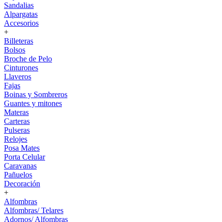
Sandalias
Alpargatas
Accesorios
+
Billeteras
Bolsos
Broche de Pelo
Cinturones
Llaveros
Fajas
Boinas y Sombreros
Guantes y mitones
Materas
Carteras
Pulseras
Relojes
Posa Mates
Porta Celular
Caravanas
Pañuelos
Decoración
+
Alfombras
Alfombras/ Telares
Adornos/ Alfombras