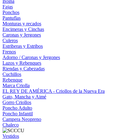
Boina
Fajas
Ponchos
Pantuflas
Monturas y recados
Encimeras y Cinchas
Caronas y Jergones
Culeros
Estriberas y Estribos
Frenos
Adorno / Caronas y Jergones
Lazos y Rebenques
Riendas y Cabezadas
Cuchillos
Rebenque
Marca Criolla
EL REY DE AMÉRICA - Criollos de la Nueva Era
Gato, Mancha y Aimé
Gorro Criollos
Poncho Adulto
Poncho Infantil
Campera Neopreno
Chaleco
Vestidos