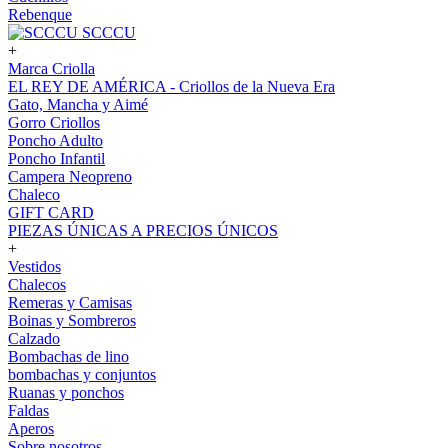
Rebenque
SCCCU
+
Marca Criolla
EL REY DE AMÉRICA - Criollos de la Nueva Era
Gato, Mancha y Aimé
Gorro Criollos
Poncho Adulto
Poncho Infantil
Campera Neopreno
Chaleco
GIFT CARD
PIEZAS ÚNICAS A PRECIOS ÚNICOS
+
Vestidos
Chalecos
Remeras y Camisas
Boinas y Sombreros
Calzado
Bombachas de lino
bombachas y conjuntos
Ruanas y ponchos
Faldas
Aperos
Sobre nosotros