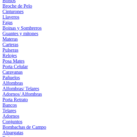
Bolsos
Broche de Pelo
Cinturones
Llaveros
Fajas
Boinas y Sombreros
Guantes y mitones
Materas
Carteras
Pulseras
Relojes
Posa Mates
Porta Celular
Caravanas
Pañuelos
Alfombras
Alfombras/ Telares
Adornos/ Alfombras
Porta Retrato
Bancos
Telares
Adornos
Conjuntos
Bombachas de Campo
Alpargatas