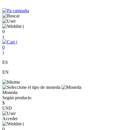
(
0
)
(
0
)
ES
EN
Moneda
Según producto
$
USD
Acceder
(
0