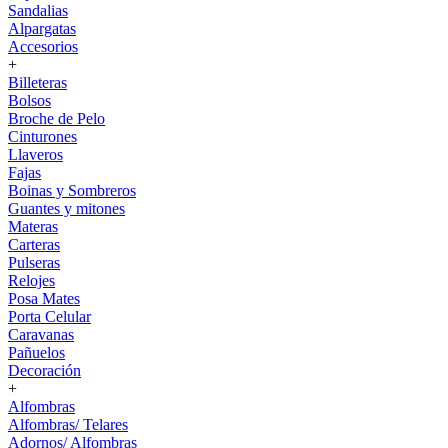
Sandalias
Alpargatas
Accesorios
+
Billeteras
Bolsos
Broche de Pelo
Cinturones
Llaveros
Fajas
Boinas y Sombreros
Guantes y mitones
Materas
Carteras
Pulseras
Relojes
Posa Mates
Porta Celular
Caravanas
Pañuelos
Decoración
+
Alfombras
Alfombras/ Telares
Adornos/ Alfombras