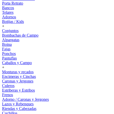
Porta Retrato
Bancos
Telares
Adornos
Botijas / Kids
+
Conjuntos
Bombachas de Campo
Alpargatas
Boina
Fajas
Ponchos
Pantuflas
Caballos y Campo
+
Monturas y recados
Encimeras y Cinchas
Caronas y Jergones
Culeros
Estriberas y Estribos
Frenos
Adorno / Caronas y Jergones
Lazos y Rebenques
Riendas y Cabezadas
Cuchillos