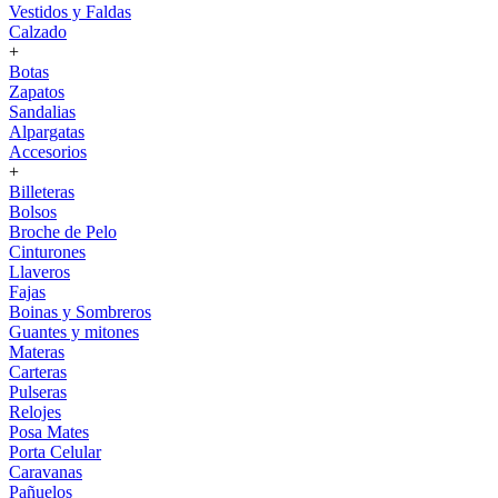
Vestidos y Faldas
Calzado
+
Botas
Zapatos
Sandalias
Alpargatas
Accesorios
+
Billeteras
Bolsos
Broche de Pelo
Cinturones
Llaveros
Fajas
Boinas y Sombreros
Guantes y mitones
Materas
Carteras
Pulseras
Relojes
Posa Mates
Porta Celular
Caravanas
Pañuelos