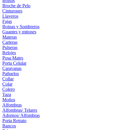
Bolsos
Broche de Pelo
Cinturones
Llaveros
Fajas
Boinas y Sombreros
Guantes y mitones
Materas
Carteras
Pulseras
Relojes
Posa Mates
Porta Celular
Caravanas
Pañuelos
Collar
Colar
Colero
Taza
Moños
Alfombras
Alfombras/ Telares
Adornos/ Alfombras
Porta Retrato
Bancos