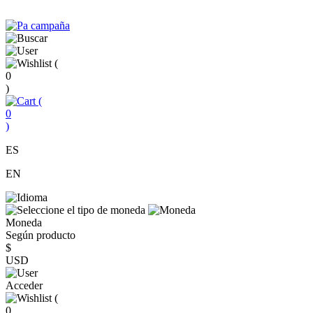
(
0
)
(
0
)
ES
EN
Moneda
Según producto
$
USD
Acceder
(
0