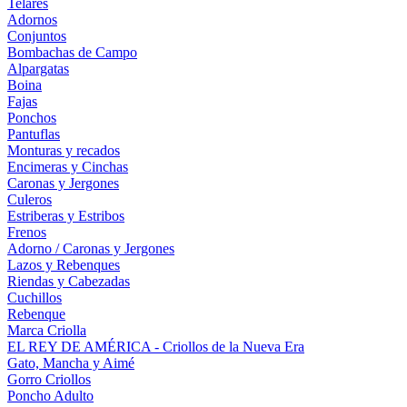
Telares
Adornos
Conjuntos
Bombachas de Campo
Alpargatas
Boina
Fajas
Ponchos
Pantuflas
Monturas y recados
Encimeras y Cinchas
Caronas y Jergones
Culeros
Estriberas y Estribos
Frenos
Adorno / Caronas y Jergones
Lazos y Rebenques
Riendas y Cabezadas
Cuchillos
Rebenque
Marca Criolla
EL REY DE AMÉRICA - Criollos de la Nueva Era
Gato, Mancha y Aimé
Gorro Criollos
Poncho Adulto