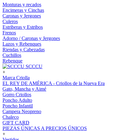
Monturas y recados
Encimeras y Cinchas
Caronas y Jergones
Culeros
Estriberas y Estribos
Frenos
Adorno / Caronas y Jergones
Lazos y Rebenques
Riendas y Cabezadas
Cuchillos
Rebenque
SCCCU
+
Marca Criolla
EL REY DE AMÉRICA - Criollos de la Nueva Era
Gato, Mancha y Aimé
Gorro Criollos
Poncho Adulto
Poncho Infantil
Campera Neopreno
Chaleco
GIFT CARD
PIEZAS ÚNICAS A PRECIOS ÚNICOS
+
Vestidos