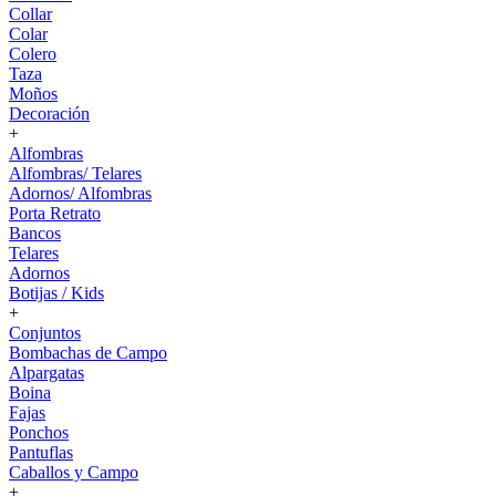
Collar
Colar
Colero
Taza
Moños
Decoración
+
Alfombras
Alfombras/ Telares
Adornos/ Alfombras
Porta Retrato
Bancos
Telares
Adornos
Botijas / Kids
+
Conjuntos
Bombachas de Campo
Alpargatas
Boina
Fajas
Ponchos
Pantuflas
Caballos y Campo
+