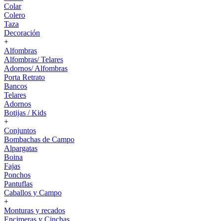
Colar
Colero
Taza
Decoración
+
Alfombras
Alfombras/ Telares
Adornos/ Alfombras
Porta Retrato
Bancos
Telares
Adornos
Botijas / Kids
+
Conjuntos
Bombachas de Campo
Alpargatas
Boina
Fajas
Ponchos
Pantuflas
Caballos y Campo
+
Monturas y recados
Encimeras y Cinchas