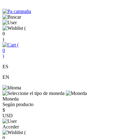
(
0
)
(
0
)
ES
EN
Moneda
Según producto
$
USD
Acceder
(
0