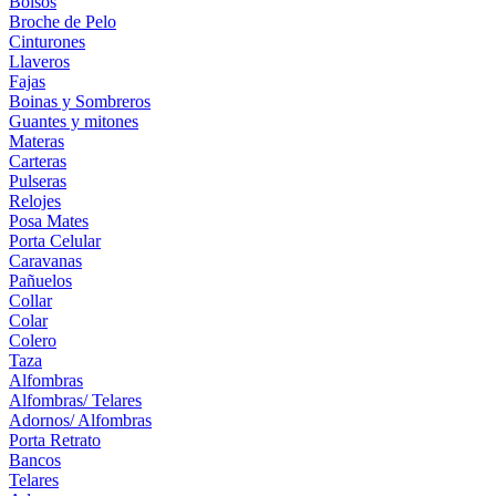
Bolsos
Broche de Pelo
Cinturones
Llaveros
Fajas
Boinas y Sombreros
Guantes y mitones
Materas
Carteras
Pulseras
Relojes
Posa Mates
Porta Celular
Caravanas
Pañuelos
Collar
Colar
Colero
Taza
Alfombras
Alfombras/ Telares
Adornos/ Alfombras
Porta Retrato
Bancos
Telares