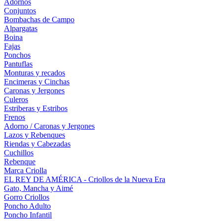
Adornos
Conjuntos
Bombachas de Campo
Alpargatas
Boina
Fajas
Ponchos
Pantuflas
Monturas y recados
Encimeras y Cinchas
Caronas y Jergones
Culeros
Estriberas y Estribos
Frenos
Adorno / Caronas y Jergones
Lazos y Rebenques
Riendas y Cabezadas
Cuchillos
Rebenque
Marca Criolla
EL REY DE AMÉRICA - Criollos de la Nueva Era
Gato, Mancha y Aimé
Gorro Criollos
Poncho Adulto
Poncho Infantil