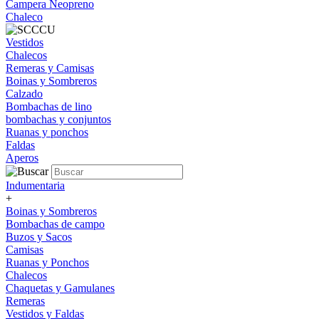
Campera Neopreno
Chaleco
Vestidos
Chalecos
Remeras y Camisas
Boinas y Sombreros
Calzado
Bombachas de lino
bombachas y conjuntos
Ruanas y ponchos
Faldas
Aperos
Indumentaria
+
Boinas y Sombreros
Bombachas de campo
Buzos y Sacos
Camisas
Ruanas y Ponchos
Chalecos
Chaquetas y Gamulanes
Remeras
Vestidos y Faldas