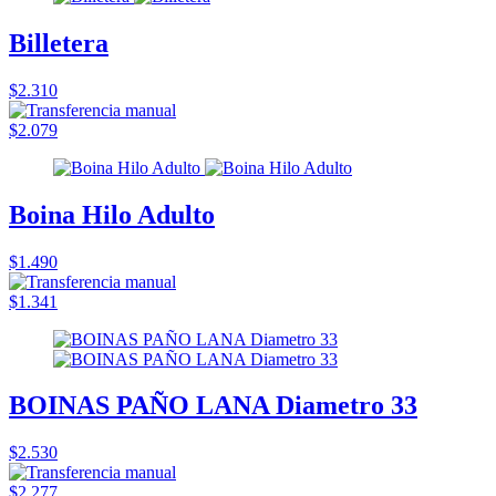
Billetera
$2.310
$2.079
Boina Hilo Adulto
$1.490
$1.341
BOINAS PAÑO LANA Diametro 33
$2.530
$2.277