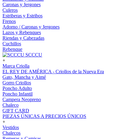
Caronas y Jergones
Culeros
Estriberas y Estribos
Frenos
Adorno / Caronas y Jergones
Lazos y Rebenques
Riendas y Cabezadas
Cuchillos
Rebenque
SCCCU
+
Marca Criolla
EL REY DE AMÉRICA - Criollos de la Nueva Era
Gato, Mancha y Aimé
Gorro Criollos
Poncho Adulto
Poncho Infantil
Campera Neopreno
Chaleco
GIFT CARD
PIEZAS ÚNICAS A PRECIOS ÚNICOS
+
Vestidos
Chalecos
Remeras y Camisas