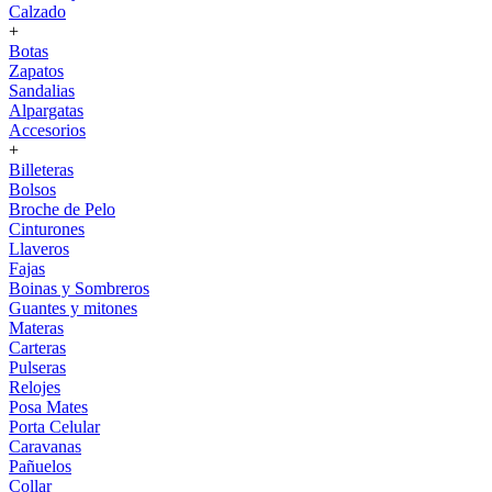
Calzado
+
Botas
Zapatos
Sandalias
Alpargatas
Accesorios
+
Billeteras
Bolsos
Broche de Pelo
Cinturones
Llaveros
Fajas
Boinas y Sombreros
Guantes y mitones
Materas
Carteras
Pulseras
Relojes
Posa Mates
Porta Celular
Caravanas
Pañuelos
Collar