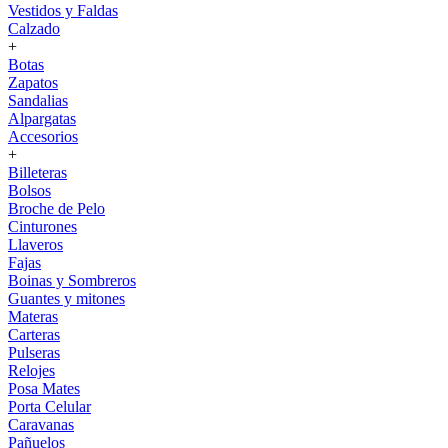
Vestidos y Faldas
Calzado
+
Botas
Zapatos
Sandalias
Alpargatas
Accesorios
+
Billeteras
Bolsos
Broche de Pelo
Cinturones
Llaveros
Fajas
Boinas y Sombreros
Guantes y mitones
Materas
Carteras
Pulseras
Relojes
Posa Mates
Porta Celular
Caravanas
Pañuelos