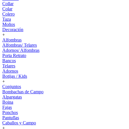
Collar
Colar
Colero
Taza
Moños
Decoración
+
Alfombras
Alfombras/ Telares
Adornos/ Alfombras
Porta Retrato
Bancos
Telares
Adornos
Botijas / Kids
+
Conjuntos
Bombachas de Campo
Alpargatas
Boina
Fajas
Ponchos
Pantuflas
Caballos y Campo
+