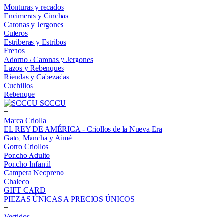
Monturas y recados
Encimeras y Cinchas
Caronas y Jergones
Culeros
Estriberas y Estribos
Frenos
Adorno / Caronas y Jergones
Lazos y Rebenques
Riendas y Cabezadas
Cuchillos
Rebenque
SCCCU
+
Marca Criolla
EL REY DE AMÉRICA - Criollos de la Nueva Era
Gato, Mancha y Aimé
Gorro Criollos
Poncho Adulto
Poncho Infantil
Campera Neopreno
Chaleco
GIFT CARD
PIEZAS ÚNICAS A PRECIOS ÚNICOS
+
Vestidos