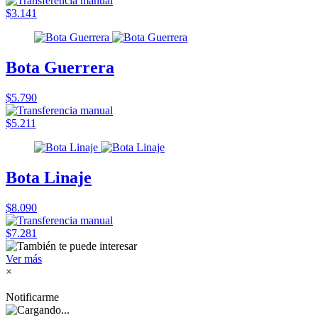
$3.141
Bota Guerrera
$5.790
$5.211
Bota Linaje
$8.090
$7.281
Ver más
×
Notificarme