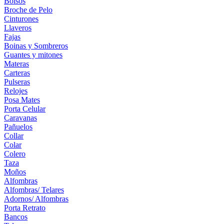
Bolsos
Broche de Pelo
Cinturones
Llaveros
Fajas
Boinas y Sombreros
Guantes y mitones
Materas
Carteras
Pulseras
Relojes
Posa Mates
Porta Celular
Caravanas
Pañuelos
Collar
Colar
Colero
Taza
Moños
Alfombras
Alfombras/ Telares
Adornos/ Alfombras
Porta Retrato
Bancos