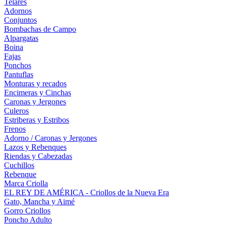
Telares
Adornos
Conjuntos
Bombachas de Campo
Alpargatas
Boina
Fajas
Ponchos
Pantuflas
Monturas y recados
Encimeras y Cinchas
Caronas y Jergones
Culeros
Estriberas y Estribos
Frenos
Adorno / Caronas y Jergones
Lazos y Rebenques
Riendas y Cabezadas
Cuchillos
Rebenque
Marca Criolla
EL REY DE AMÉRICA - Criollos de la Nueva Era
Gato, Mancha y Aimé
Gorro Criollos
Poncho Adulto