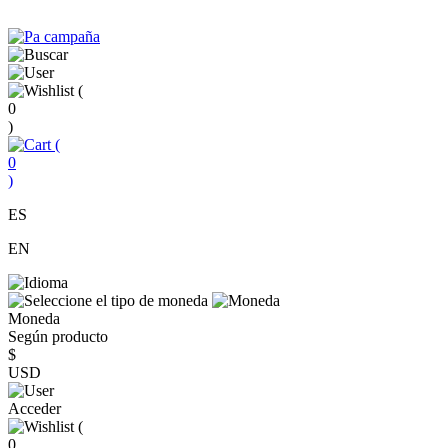
(
0
)
(
0
)
ES
EN
Moneda
Según producto
$
USD
Acceder
(
0