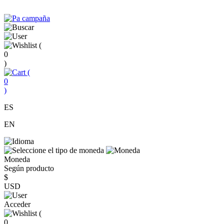
(
0
)
(
0
)
ES
EN
Moneda
Según producto
$
USD
Acceder
(
0