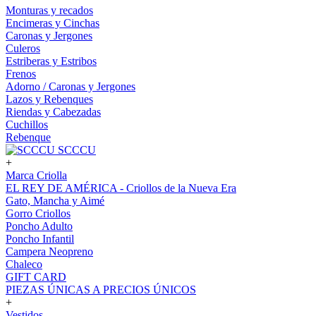
Monturas y recados
Encimeras y Cinchas
Caronas y Jergones
Culeros
Estriberas y Estribos
Frenos
Adorno / Caronas y Jergones
Lazos y Rebenques
Riendas y Cabezadas
Cuchillos
Rebenque
SCCCU
+
Marca Criolla
EL REY DE AMÉRICA - Criollos de la Nueva Era
Gato, Mancha y Aimé
Gorro Criollos
Poncho Adulto
Poncho Infantil
Campera Neopreno
Chaleco
GIFT CARD
PIEZAS ÚNICAS A PRECIOS ÚNICOS
+
Vestidos