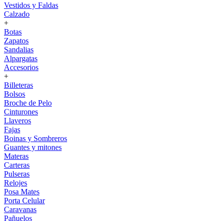
Vestidos y Faldas
Calzado
+
Botas
Zapatos
Sandalias
Alpargatas
Accesorios
+
Billeteras
Bolsos
Broche de Pelo
Cinturones
Llaveros
Fajas
Boinas y Sombreros
Guantes y mitones
Materas
Carteras
Pulseras
Relojes
Posa Mates
Porta Celular
Caravanas
Pañuelos