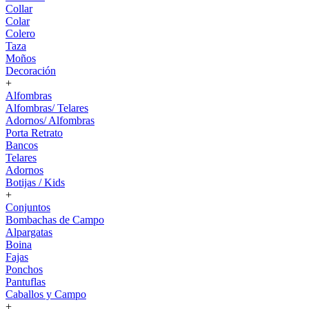
Collar
Colar
Colero
Taza
Moños
Decoración
+
Alfombras
Alfombras/ Telares
Adornos/ Alfombras
Porta Retrato
Bancos
Telares
Adornos
Botijas / Kids
+
Conjuntos
Bombachas de Campo
Alpargatas
Boina
Fajas
Ponchos
Pantuflas
Caballos y Campo
+