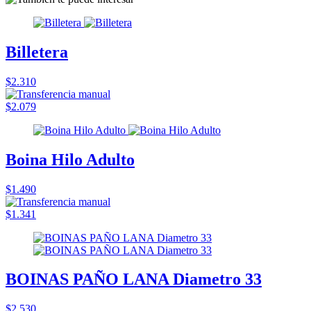
Billetera
$2.310
$2.079
Boina Hilo Adulto
$1.490
$1.341
BOINAS PAÑO LANA Diametro 33
$2.530