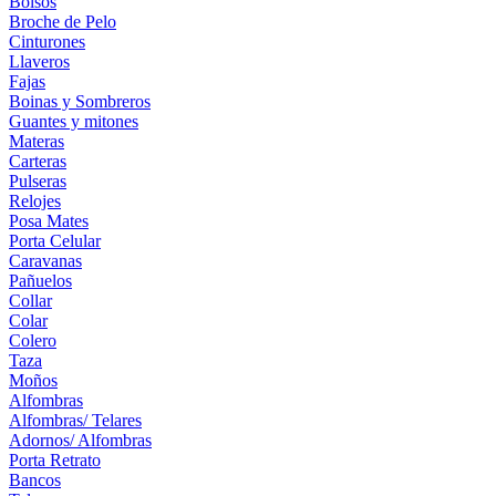
Bolsos
Broche de Pelo
Cinturones
Llaveros
Fajas
Boinas y Sombreros
Guantes y mitones
Materas
Carteras
Pulseras
Relojes
Posa Mates
Porta Celular
Caravanas
Pañuelos
Collar
Colar
Colero
Taza
Moños
Alfombras
Alfombras/ Telares
Adornos/ Alfombras
Porta Retrato
Bancos