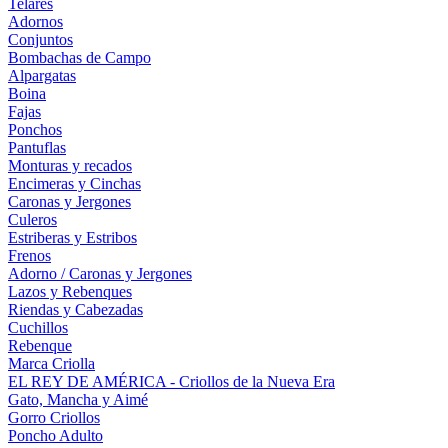
Telares
Adornos
Conjuntos
Bombachas de Campo
Alpargatas
Boina
Fajas
Ponchos
Pantuflas
Monturas y recados
Encimeras y Cinchas
Caronas y Jergones
Culeros
Estriberas y Estribos
Frenos
Adorno / Caronas y Jergones
Lazos y Rebenques
Riendas y Cabezadas
Cuchillos
Rebenque
Marca Criolla
EL REY DE AMÉRICA - Criollos de la Nueva Era
Gato, Mancha y Aimé
Gorro Criollos
Poncho Adulto