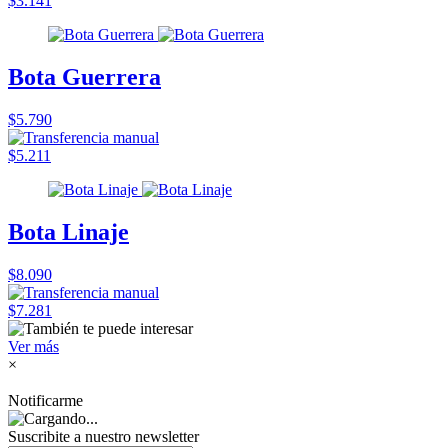
$3.141
Bota Guerrera
$5.790
$5.211
Bota Linaje
$8.090
$7.281
Ver más
×
Notificarme
Suscribite a nuestro
newsletter