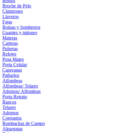
Bolsos
Broche de Pelo
Cinturones
Llaveros
Fajas
Boinas y Sombreros
Guantes y mitones
Materas
Carteras
Pulseras
Relojes
Posa Mates
Porta Celular
Caravanas
Pañuelos
Alfombras
Alfombras/ Telares
Adornos/ Alfombras
Porta Retrato
Bancos
Telares
Adornos
Conjuntos
Bombachas de Campo
Alpargatas