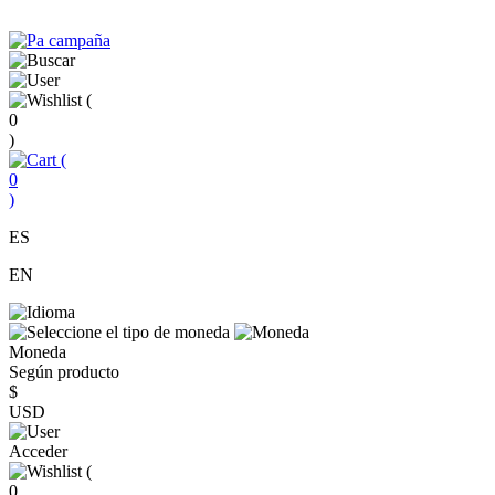
(
0
)
(
0
)
ES
EN
Moneda
Según producto
$
USD
Acceder
(
0