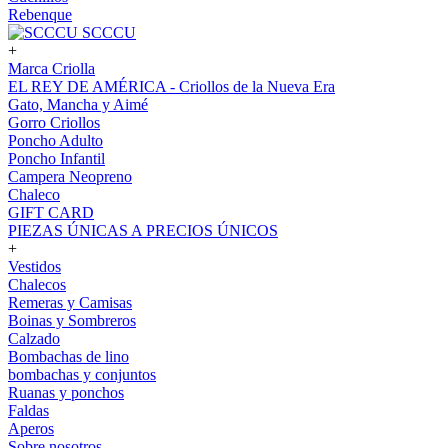
Rebenque
SCCCU
+
Marca Criolla
EL REY DE AMÉRICA - Criollos de la Nueva Era
Gato, Mancha y Aimé
Gorro Criollos
Poncho Adulto
Poncho Infantil
Campera Neopreno
Chaleco
GIFT CARD
PIEZAS ÚNICAS A PRECIOS ÚNICOS
+
Vestidos
Chalecos
Remeras y Camisas
Boinas y Sombreros
Calzado
Bombachas de lino
bombachas y conjuntos
Ruanas y ponchos
Faldas
Aperos
Sobre nosotros