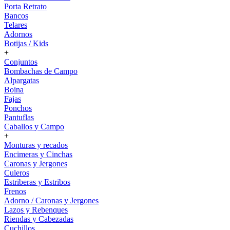
Porta Retrato
Bancos
Telares
Adornos
Botijas / Kids
+
Conjuntos
Bombachas de Campo
Alpargatas
Boina
Fajas
Ponchos
Pantuflas
Caballos y Campo
+
Monturas y recados
Encimeras y Cinchas
Caronas y Jergones
Culeros
Estriberas y Estribos
Frenos
Adorno / Caronas y Jergones
Lazos y Rebenques
Riendas y Cabezadas
Cuchillos