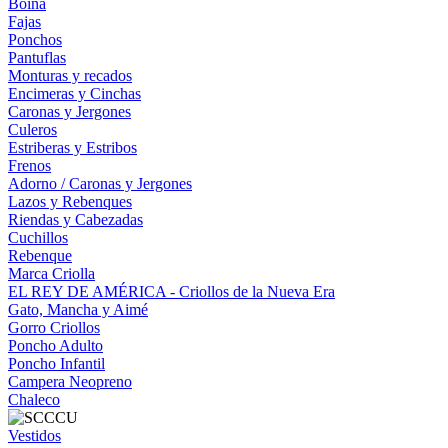
Boina
Fajas
Ponchos
Pantuflas
Monturas y recados
Encimeras y Cinchas
Caronas y Jergones
Culeros
Estriberas y Estribos
Frenos
Adorno / Caronas y Jergones
Lazos y Rebenques
Riendas y Cabezadas
Cuchillos
Rebenque
Marca Criolla
EL REY DE AMÉRICA - Criollos de la Nueva Era
Gato, Mancha y Aimé
Gorro Criollos
Poncho Adulto
Poncho Infantil
Campera Neopreno
Chaleco
Vestidos