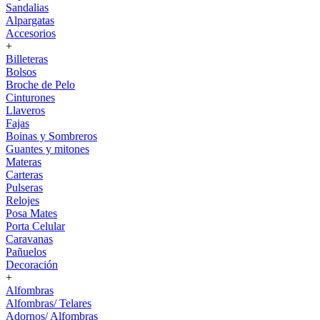
Sandalias
Alpargatas
Accesorios
+
Billeteras
Bolsos
Broche de Pelo
Cinturones
Llaveros
Fajas
Boinas y Sombreros
Guantes y mitones
Materas
Carteras
Pulseras
Relojes
Posa Mates
Porta Celular
Caravanas
Pañuelos
Decoración
+
Alfombras
Alfombras/ Telares
Adornos/ Alfombras