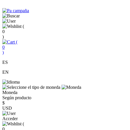
(
0
)
(
0
)
ES
EN
Moneda
Según producto
$
USD
Acceder
(
0