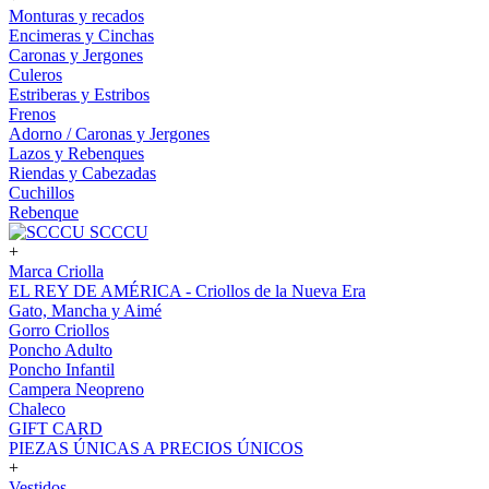
Monturas y recados
Encimeras y Cinchas
Caronas y Jergones
Culeros
Estriberas y Estribos
Frenos
Adorno / Caronas y Jergones
Lazos y Rebenques
Riendas y Cabezadas
Cuchillos
Rebenque
SCCCU
+
Marca Criolla
EL REY DE AMÉRICA - Criollos de la Nueva Era
Gato, Mancha y Aimé
Gorro Criollos
Poncho Adulto
Poncho Infantil
Campera Neopreno
Chaleco
GIFT CARD
PIEZAS ÚNICAS A PRECIOS ÚNICOS
+
Vestidos