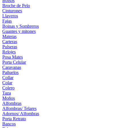
Bolsos
Broche de Pelo
Cinturones
Llaveros
Fajas
Boinas y Sombreros
Guantes y mitones
Materas
Carteras
Pulseras
Relojes
Posa Mates
Porta Celular
Caravanas
Pañuelos
Collar
Colar
Colero
Taza
Moños
Alfombras
Alfombras/ Telares
Adornos/ Alfombras
Porta Retrato
Bancos