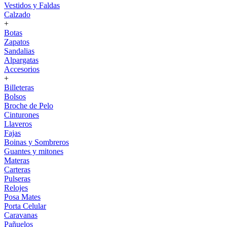
Vestidos y Faldas
Calzado
+
Botas
Zapatos
Sandalias
Alpargatas
Accesorios
+
Billeteras
Bolsos
Broche de Pelo
Cinturones
Llaveros
Fajas
Boinas y Sombreros
Guantes y mitones
Materas
Carteras
Pulseras
Relojes
Posa Mates
Porta Celular
Caravanas
Pañuelos