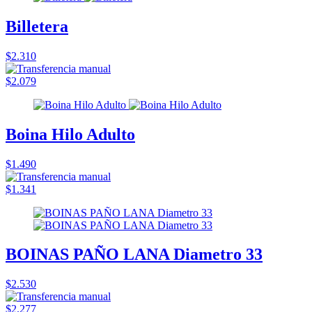
Billetera
$2.310
$2.079
Boina Hilo Adulto
$1.490
$1.341
BOINAS PAÑO LANA Diametro 33
$2.530
$2.277