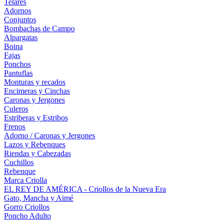
Telares
Adornos
Conjuntos
Bombachas de Campo
Alpargatas
Boina
Fajas
Ponchos
Pantuflas
Monturas y recados
Encimeras y Cinchas
Caronas y Jergones
Culeros
Estriberas y Estribos
Frenos
Adorno / Caronas y Jergones
Lazos y Rebenques
Riendas y Cabezadas
Cuchillos
Rebenque
Marca Criolla
EL REY DE AMÉRICA - Criollos de la Nueva Era
Gato, Mancha y Aimé
Gorro Criollos
Poncho Adulto