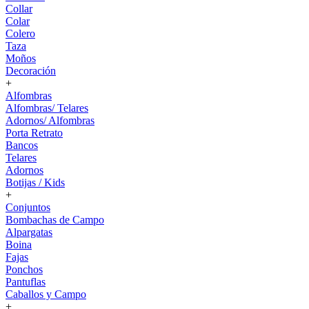
Collar
Colar
Colero
Taza
Moños
Decoración
+
Alfombras
Alfombras/ Telares
Adornos/ Alfombras
Porta Retrato
Bancos
Telares
Adornos
Botijas / Kids
+
Conjuntos
Bombachas de Campo
Alpargatas
Boina
Fajas
Ponchos
Pantuflas
Caballos y Campo
+