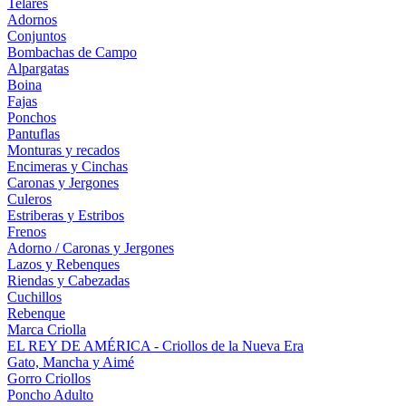
Telares
Adornos
Conjuntos
Bombachas de Campo
Alpargatas
Boina
Fajas
Ponchos
Pantuflas
Monturas y recados
Encimeras y Cinchas
Caronas y Jergones
Culeros
Estriberas y Estribos
Frenos
Adorno / Caronas y Jergones
Lazos y Rebenques
Riendas y Cabezadas
Cuchillos
Rebenque
Marca Criolla
EL REY DE AMÉRICA - Criollos de la Nueva Era
Gato, Mancha y Aimé
Gorro Criollos
Poncho Adulto