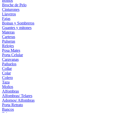
Bolsos
Broche de Pelo
Cinturones
Llaveros
Fajas
Boinas y Sombreros
Guantes y mitones
Materas
Carteras
Pulseras
Relojes
Posa Mates
Porta Celular
Caravanas
Pañuelos
Collar
Colar
Colero
Taza
Moños
Alfombras
Alfombras/ Telares
Adornos/ Alfombras
Porta Retrato
Bancos