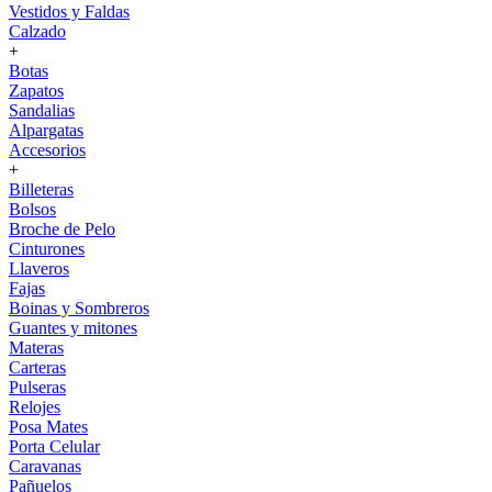
Vestidos y Faldas
Calzado
+
Botas
Zapatos
Sandalias
Alpargatas
Accesorios
+
Billeteras
Bolsos
Broche de Pelo
Cinturones
Llaveros
Fajas
Boinas y Sombreros
Guantes y mitones
Materas
Carteras
Pulseras
Relojes
Posa Mates
Porta Celular
Caravanas
Pañuelos