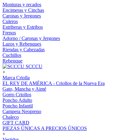
Monturas y recados
Encimeras y Cinchas
Caronas y Jergones
Culeros
Estriberas y Estribos
Frenos
Adorno / Caronas y Jergones
Lazos y Rebenques
Riendas y Cabezadas
Cuchillos
Rebenque
SCCCU
+
Marca Criolla
EL REY DE AMÉRICA - Criollos de la Nueva Era
Gato, Mancha y Aimé
Gorro Criollos
Poncho Adulto
Poncho Infantil
Campera Neopreno
Chaleco
GIFT CARD
PIEZAS ÚNICAS A PRECIOS ÚNICOS
+
Vestidos