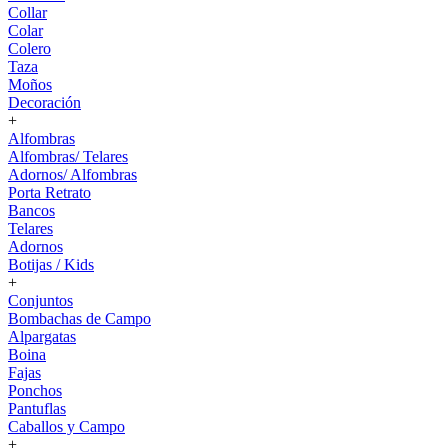
Collar
Colar
Colero
Taza
Moños
Decoración
+
Alfombras
Alfombras/ Telares
Adornos/ Alfombras
Porta Retrato
Bancos
Telares
Adornos
Botijas / Kids
+
Conjuntos
Bombachas de Campo
Alpargatas
Boina
Fajas
Ponchos
Pantuflas
Caballos y Campo
+