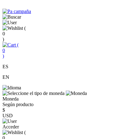
(
0
)
(
0
)
ES
EN
Moneda
Según producto
$
USD
Acceder
(
0