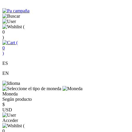
(
0
)
(
0
)
ES
EN
Moneda
Según producto
$
USD
Acceder
(
0