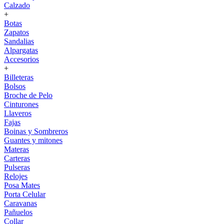
Calzado
+
Botas
Zapatos
Sandalias
Alpargatas
Accesorios
+
Billeteras
Bolsos
Broche de Pelo
Cinturones
Llaveros
Fajas
Boinas y Sombreros
Guantes y mitones
Materas
Carteras
Pulseras
Relojes
Posa Mates
Porta Celular
Caravanas
Pañuelos
Collar