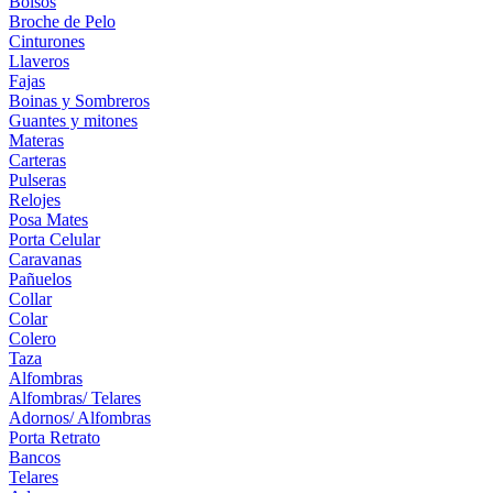
Bolsos
Broche de Pelo
Cinturones
Llaveros
Fajas
Boinas y Sombreros
Guantes y mitones
Materas
Carteras
Pulseras
Relojes
Posa Mates
Porta Celular
Caravanas
Pañuelos
Collar
Colar
Colero
Taza
Alfombras
Alfombras/ Telares
Adornos/ Alfombras
Porta Retrato
Bancos
Telares