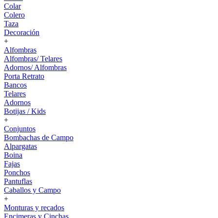
Colar
Colero
Taza
Decoración
+
Alfombras
Alfombras/ Telares
Adornos/ Alfombras
Porta Retrato
Bancos
Telares
Adornos
Botijas / Kids
+
Conjuntos
Bombachas de Campo
Alpargatas
Boina
Fajas
Ponchos
Pantuflas
Caballos y Campo
+
Monturas y recados
Encimeras y Cinchas