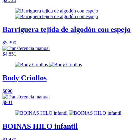
$2.723
Barriguera tejida de algodón con espejo
$5.390
$4.851
Body Criollos
$890
$801
BOINAS HILO infantil
$1.430