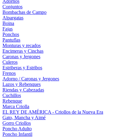
Adornos
Conjuntos
Bombachas de Campo
Alpargatas
Boina
Fajas
Ponchos
Pantuflas
Monturas y recados
Encimeras y Cinchas
Caronas y Jergones
Culeros
Estriberas y Estribos
Frenos
Adorno / Caronas y Jergones
Lazos y Rebenques
Riendas y Cabezadas
Cuchillos
Rebenque
Marca Criolla
EL REY DE AMÉRICA - Criollos de la Nueva Era
Gato, Mancha y Aimé
Gorro Criollos
Poncho Adulto
Poncho Infantil