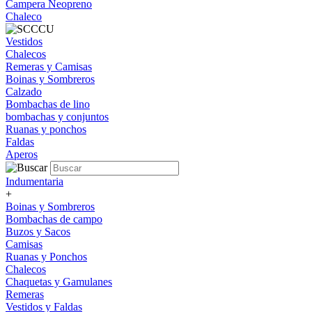
Campera Neopreno
Chaleco
Vestidos
Chalecos
Remeras y Camisas
Boinas y Sombreros
Calzado
Bombachas de lino
bombachas y conjuntos
Ruanas y ponchos
Faldas
Aperos
Indumentaria
+
Boinas y Sombreros
Bombachas de campo
Buzos y Sacos
Camisas
Ruanas y Ponchos
Chalecos
Chaquetas y Gamulanes
Remeras
Vestidos y Faldas