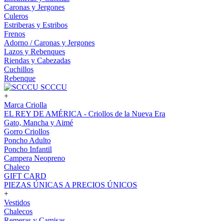
Caronas y Jergones
Culeros
Estriberas y Estribos
Frenos
Adorno / Caronas y Jergones
Lazos y Rebenques
Riendas y Cabezadas
Cuchillos
Rebenque
SCCCU
+
Marca Criolla
EL REY DE AMÉRICA - Criollos de la Nueva Era
Gato, Mancha y Aimé
Gorro Criollos
Poncho Adulto
Poncho Infantil
Campera Neopreno
Chaleco
GIFT CARD
PIEZAS ÚNICAS A PRECIOS ÚNICOS
+
Vestidos
Chalecos
Remeras y Camisas