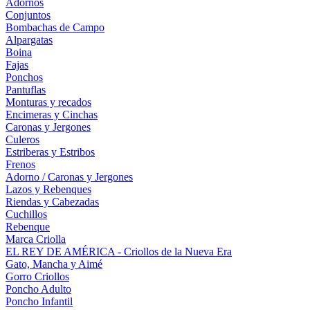
Adornos
Conjuntos
Bombachas de Campo
Alpargatas
Boina
Fajas
Ponchos
Pantuflas
Monturas y recados
Encimeras y Cinchas
Caronas y Jergones
Culeros
Estriberas y Estribos
Frenos
Adorno / Caronas y Jergones
Lazos y Rebenques
Riendas y Cabezadas
Cuchillos
Rebenque
Marca Criolla
EL REY DE AMÉRICA - Criollos de la Nueva Era
Gato, Mancha y Aimé
Gorro Criollos
Poncho Adulto
Poncho Infantil