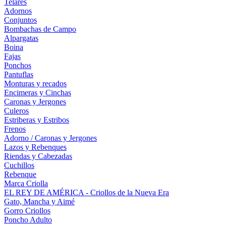
Telares
Adornos
Conjuntos
Bombachas de Campo
Alpargatas
Boina
Fajas
Ponchos
Pantuflas
Monturas y recados
Encimeras y Cinchas
Caronas y Jergones
Culeros
Estriberas y Estribos
Frenos
Adorno / Caronas y Jergones
Lazos y Rebenques
Riendas y Cabezadas
Cuchillos
Rebenque
Marca Criolla
EL REY DE AMÉRICA - Criollos de la Nueva Era
Gato, Mancha y Aimé
Gorro Criollos
Poncho Adulto