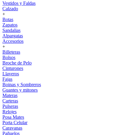
Vestidos y Faldas
Calzado
+
Botas
Zapatos
Sandalias
Alpargatas
Accesorios
+
Billeteras
Bolsos
Broche de Pelo
Cinturones
Llaveros
Fajas
Boinas y Sombreros
Guantes y mitones
Materas
Carteras
Pulseras
Relojes
Posa Mates
Porta Celular
Caravanas
Pañuelos