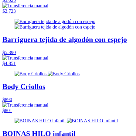
$3.025
$2.723
Barriguera tejida de algodón con espejo
$5.390
$4.851
Body Criollos
$890
$801
BOINAS HILO infantil