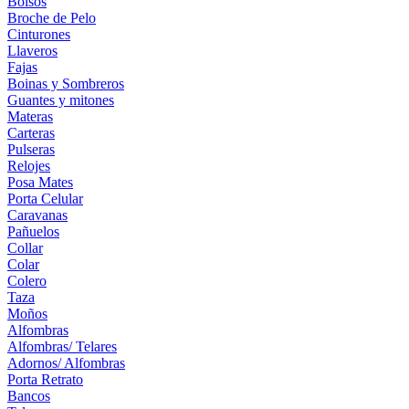
Bolsos
Broche de Pelo
Cinturones
Llaveros
Fajas
Boinas y Sombreros
Guantes y mitones
Materas
Carteras
Pulseras
Relojes
Posa Mates
Porta Celular
Caravanas
Pañuelos
Collar
Colar
Colero
Taza
Moños
Alfombras
Alfombras/ Telares
Adornos/ Alfombras
Porta Retrato
Bancos