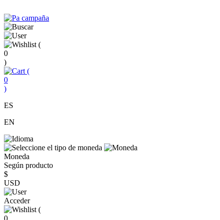
(
0
)
(
0
)
ES
EN
Moneda
Según producto
$
USD
Acceder
(
0