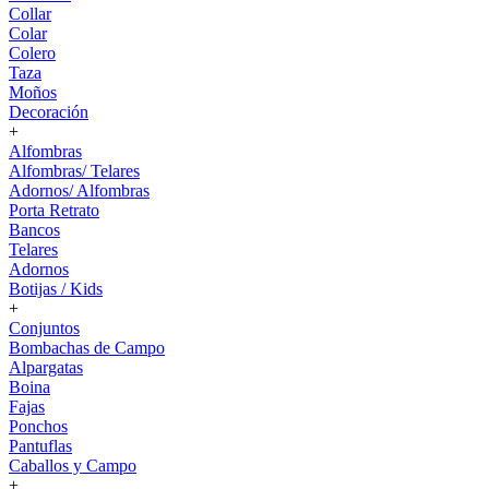
Collar
Colar
Colero
Taza
Moños
Decoración
+
Alfombras
Alfombras/ Telares
Adornos/ Alfombras
Porta Retrato
Bancos
Telares
Adornos
Botijas / Kids
+
Conjuntos
Bombachas de Campo
Alpargatas
Boina
Fajas
Ponchos
Pantuflas
Caballos y Campo
+