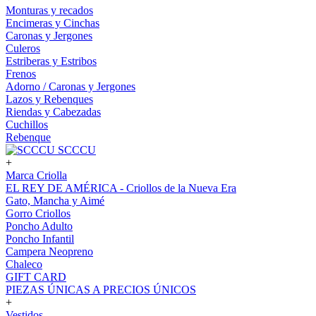
Monturas y recados
Encimeras y Cinchas
Caronas y Jergones
Culeros
Estriberas y Estribos
Frenos
Adorno / Caronas y Jergones
Lazos y Rebenques
Riendas y Cabezadas
Cuchillos
Rebenque
SCCCU
+
Marca Criolla
EL REY DE AMÉRICA - Criollos de la Nueva Era
Gato, Mancha y Aimé
Gorro Criollos
Poncho Adulto
Poncho Infantil
Campera Neopreno
Chaleco
GIFT CARD
PIEZAS ÚNICAS A PRECIOS ÚNICOS
+
Vestidos