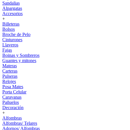
Sandalias
Alpargatas
Accesorios
+
Billeteras
Bolsos
Broche de Pelo
Cinturones
Llaveros
Fajas
Boinas y Sombreros
Guantes y mitones
Materas
Carteras
Pulseras
Relojes
Posa Mates
Porta Celular
Caravanas
Pañuelos
Decoración
+
Alfombras
Alfombras/ Telares
Adornos/ Alfombras