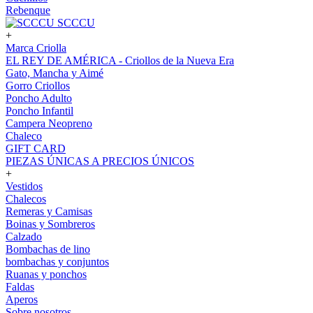
Rebenque
SCCCU
+
Marca Criolla
EL REY DE AMÉRICA - Criollos de la Nueva Era
Gato, Mancha y Aimé
Gorro Criollos
Poncho Adulto
Poncho Infantil
Campera Neopreno
Chaleco
GIFT CARD
PIEZAS ÚNICAS A PRECIOS ÚNICOS
+
Vestidos
Chalecos
Remeras y Camisas
Boinas y Sombreros
Calzado
Bombachas de lino
bombachas y conjuntos
Ruanas y ponchos
Faldas
Aperos
Sobre nosotros