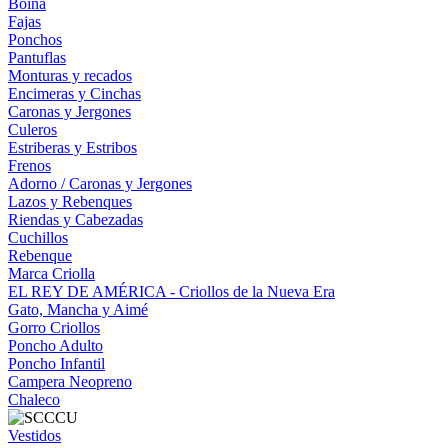
Boina
Fajas
Ponchos
Pantuflas
Monturas y recados
Encimeras y Cinchas
Caronas y Jergones
Culeros
Estriberas y Estribos
Frenos
Adorno / Caronas y Jergones
Lazos y Rebenques
Riendas y Cabezadas
Cuchillos
Rebenque
Marca Criolla
EL REY DE AMÉRICA - Criollos de la Nueva Era
Gato, Mancha y Aimé
Gorro Criollos
Poncho Adulto
Poncho Infantil
Campera Neopreno
Chaleco
Vestidos