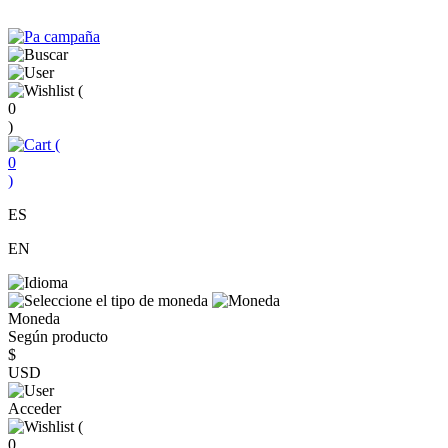
(
0
)
(
0
)
ES
EN
Moneda
Según producto
$
USD
Acceder
(
0