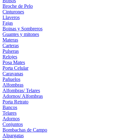
Bolsos
Broche de Pelo
Cinturones
Llaveros
Fajas
Boinas y Sombreros
Guantes y mitones
Materas
Carteras
Pulseras
Relojes
Posa Mates
Porta Celular
Caravanas
Pañuelos
Alfombras
Alfombras/ Telares
Adornos/ Alfombras
Porta Retrato
Bancos
Telares
Adornos
Conjuntos
Bombachas de Campo
Alpargatas