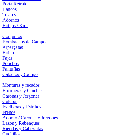
Porta Retrato
Bancos
Telares
Adornos
Botijas / Kids
+
Conjuntos
Bombachas de Campo
Alpargatas
Boina
Fajas
Ponchos
Pantuflas
Caballos y Campo
+
Monturas y recados
Encimeras y Cinchas
Caronas y Jergones
Culeros
Estriberas y Estribos
Frenos
Adorno / Caronas y Jergones
Lazos y Rebenques
Riendas y Cabezadas
Cuchillos