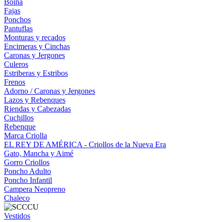
Boina
Fajas
Ponchos
Pantuflas
Monturas y recados
Encimeras y Cinchas
Caronas y Jergones
Culeros
Estriberas y Estribos
Frenos
Adorno / Caronas y Jergones
Lazos y Rebenques
Riendas y Cabezadas
Cuchillos
Rebenque
Marca Criolla
EL REY DE AMÉRICA - Criollos de la Nueva Era
Gato, Mancha y Aimé
Gorro Criollos
Poncho Adulto
Poncho Infantil
Campera Neopreno
Chaleco
Vestidos