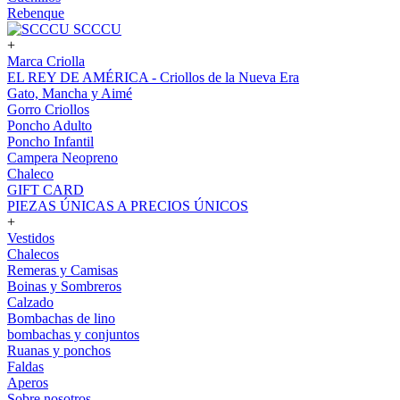
Rebenque
SCCCU
+
Marca Criolla
EL REY DE AMÉRICA - Criollos de la Nueva Era
Gato, Mancha y Aimé
Gorro Criollos
Poncho Adulto
Poncho Infantil
Campera Neopreno
Chaleco
GIFT CARD
PIEZAS ÚNICAS A PRECIOS ÚNICOS
+
Vestidos
Chalecos
Remeras y Camisas
Boinas y Sombreros
Calzado
Bombachas de lino
bombachas y conjuntos
Ruanas y ponchos
Faldas
Aperos
Sobre nosotros