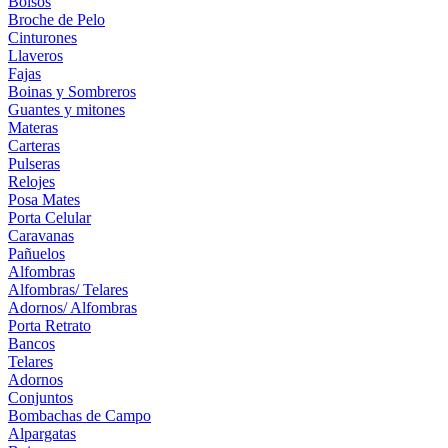
Bolsos
Broche de Pelo
Cinturones
Llaveros
Fajas
Boinas y Sombreros
Guantes y mitones
Materas
Carteras
Pulseras
Relojes
Posa Mates
Porta Celular
Caravanas
Pañuelos
Alfombras
Alfombras/ Telares
Adornos/ Alfombras
Porta Retrato
Bancos
Telares
Adornos
Conjuntos
Bombachas de Campo
Alpargatas