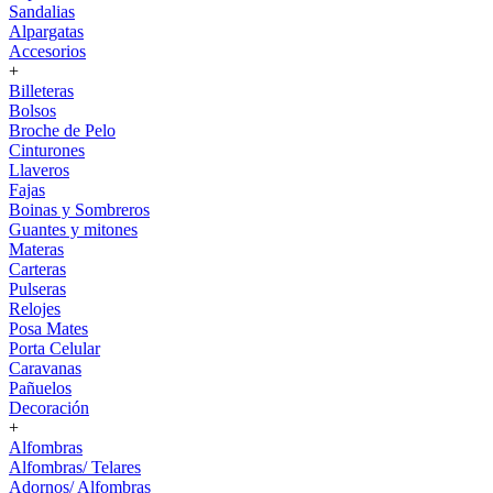
Sandalias
Alpargatas
Accesorios
+
Billeteras
Bolsos
Broche de Pelo
Cinturones
Llaveros
Fajas
Boinas y Sombreros
Guantes y mitones
Materas
Carteras
Pulseras
Relojes
Posa Mates
Porta Celular
Caravanas
Pañuelos
Decoración
+
Alfombras
Alfombras/ Telares
Adornos/ Alfombras