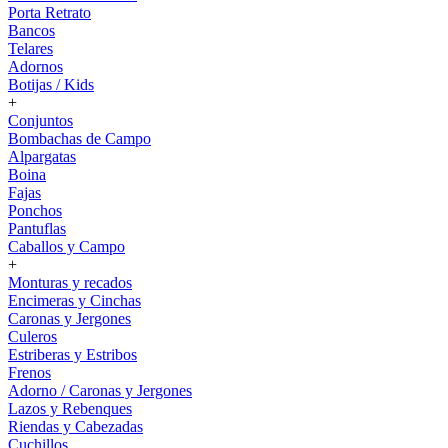
Porta Retrato
Bancos
Telares
Adornos
Botijas / Kids
+
Conjuntos
Bombachas de Campo
Alpargatas
Boina
Fajas
Ponchos
Pantuflas
Caballos y Campo
+
Monturas y recados
Encimeras y Cinchas
Caronas y Jergones
Culeros
Estriberas y Estribos
Frenos
Adorno / Caronas y Jergones
Lazos y Rebenques
Riendas y Cabezadas
Cuchillos