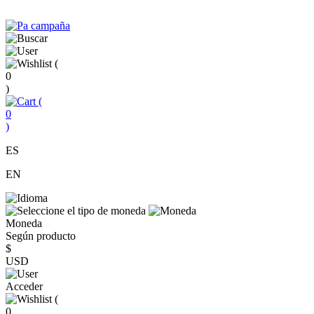
(
0
)
(
0
)
ES
EN
Moneda
Según producto
$
USD
Acceder
(
0