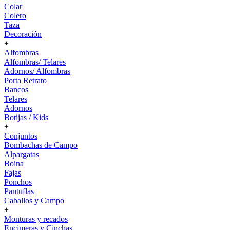
Colar
Colero
Taza
Decoración
+
Alfombras
Alfombras/ Telares
Adornos/ Alfombras
Porta Retrato
Bancos
Telares
Adornos
Botijas / Kids
+
Conjuntos
Bombachas de Campo
Alpargatas
Boina
Fajas
Ponchos
Pantuflas
Caballos y Campo
+
Monturas y recados
Encimeras y Cinchas