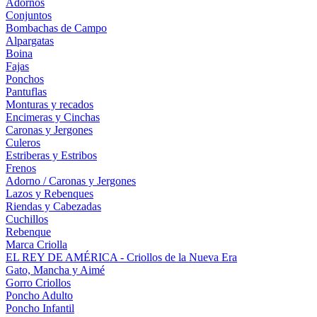
Adornos
Conjuntos
Bombachas de Campo
Alpargatas
Boina
Fajas
Ponchos
Pantuflas
Monturas y recados
Encimeras y Cinchas
Caronas y Jergones
Culeros
Estriberas y Estribos
Frenos
Adorno / Caronas y Jergones
Lazos y Rebenques
Riendas y Cabezadas
Cuchillos
Rebenque
Marca Criolla
EL REY DE AMÉRICA - Criollos de la Nueva Era
Gato, Mancha y Aimé
Gorro Criollos
Poncho Adulto
Poncho Infantil