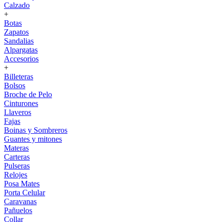
Calzado
+
Botas
Zapatos
Sandalias
Alpargatas
Accesorios
+
Billeteras
Bolsos
Broche de Pelo
Cinturones
Llaveros
Fajas
Boinas y Sombreros
Guantes y mitones
Materas
Carteras
Pulseras
Relojes
Posa Mates
Porta Celular
Caravanas
Pañuelos
Collar