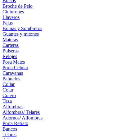
Bolsos
Broche de Pelo
Cinturones
Llaveros
Fajas
Boinas y Sombreros
Guantes y mitones
Materas
Carteras
Pulseras
Relojes
Posa Mates
Porta Celular
Caravanas
Pañuelos
Collar
Colar
Colero
Taza
Alfombras
Alfombras/ Telares
Adornos/ Alfombras
Porta Retrato
Bancos
Telares