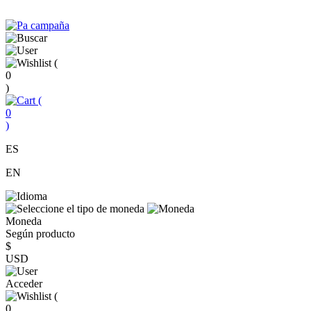
(
0
)
(
0
)
ES
EN
Moneda
Según producto
$
USD
Acceder
(
0