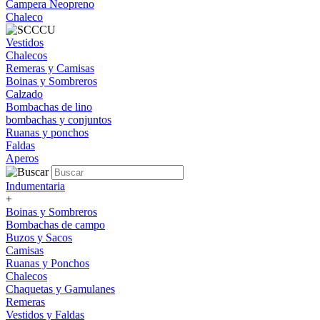
Campera Neopreno
Chaleco
Vestidos
Chalecos
Remeras y Camisas
Boinas y Sombreros
Calzado
Bombachas de lino
bombachas y conjuntos
Ruanas y ponchos
Faldas
Aperos
Indumentaria
+
Boinas y Sombreros
Bombachas de campo
Buzos y Sacos
Camisas
Ruanas y Ponchos
Chalecos
Chaquetas y Gamulanes
Remeras
Vestidos y Faldas