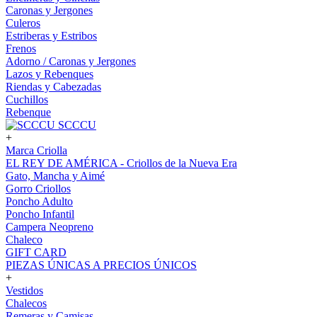
Caronas y Jergones
Culeros
Estriberas y Estribos
Frenos
Adorno / Caronas y Jergones
Lazos y Rebenques
Riendas y Cabezadas
Cuchillos
Rebenque
SCCCU
+
Marca Criolla
EL REY DE AMÉRICA - Criollos de la Nueva Era
Gato, Mancha y Aimé
Gorro Criollos
Poncho Adulto
Poncho Infantil
Campera Neopreno
Chaleco
GIFT CARD
PIEZAS ÚNICAS A PRECIOS ÚNICOS
+
Vestidos
Chalecos
Remeras y Camisas