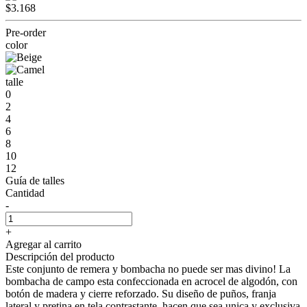
$3.168
Pre-order
color
talle
0
2
4
6
8
10
12
Guía de talles
Cantidad
-
+
Agregar al carrito
Descripción del producto
Este conjunto de remera y bombacha no puede ser mas divino! La
bombacha de campo esta confeccionada en acrocel de algodón, con
botón de madera y cierre reforzado. Su diseño de puños, franja
lateral y pretina en tela contrastante, hacen que sea unica y exclusiva