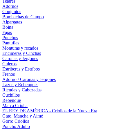
Telares
Adornos
Conjuntos
Bombachas de Campo
Alpargatas
Boina
Fajas
Ponchos
Pantuflas
Monturas y recados
Encimeras y Cinchas
Caronas y Jergones
Culeros
Estriberas y Estribos
Frenos
Adorno / Caronas y Jergones
Lazos y Rebenques
Riendas y Cabezadas
Cuchillos
Rebenque
Marca Criolla
EL REY DE AMÉRICA - Criollos de la Nueva Era
Gato, Mancha y Aimé
Gorro Criollos
Poncho Adulto