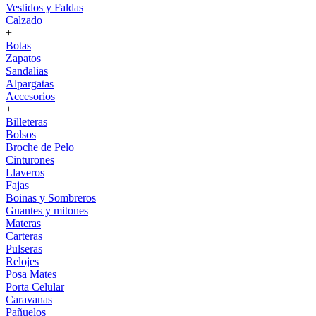
Vestidos y Faldas
Calzado
+
Botas
Zapatos
Sandalias
Alpargatas
Accesorios
+
Billeteras
Bolsos
Broche de Pelo
Cinturones
Llaveros
Fajas
Boinas y Sombreros
Guantes y mitones
Materas
Carteras
Pulseras
Relojes
Posa Mates
Porta Celular
Caravanas
Pañuelos