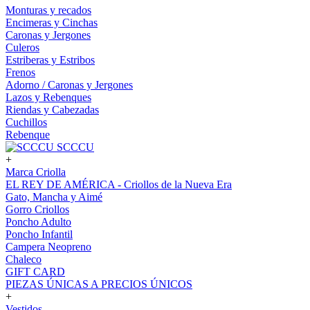
Monturas y recados
Encimeras y Cinchas
Caronas y Jergones
Culeros
Estriberas y Estribos
Frenos
Adorno / Caronas y Jergones
Lazos y Rebenques
Riendas y Cabezadas
Cuchillos
Rebenque
SCCCU
+
Marca Criolla
EL REY DE AMÉRICA - Criollos de la Nueva Era
Gato, Mancha y Aimé
Gorro Criollos
Poncho Adulto
Poncho Infantil
Campera Neopreno
Chaleco
GIFT CARD
PIEZAS ÚNICAS A PRECIOS ÚNICOS
+
Vestidos