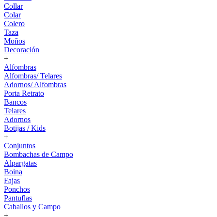
Collar
Colar
Colero
Taza
Moños
Decoración
+
Alfombras
Alfombras/ Telares
Adornos/ Alfombras
Porta Retrato
Bancos
Telares
Adornos
Botijas / Kids
+
Conjuntos
Bombachas de Campo
Alpargatas
Boina
Fajas
Ponchos
Pantuflas
Caballos y Campo
+