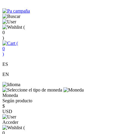
(
0
)
(
0
)
ES
EN
Moneda
Según producto
$
USD
Acceder
(
0